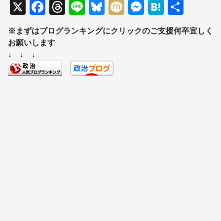
X
F
T
Li
Bl
M
M
H
共
a
hr
n
u
ixi
e
at
有
※まずはブログランキングにクリックのご支援何卒宜しく
c
e
e
e
ss
e
お願いします
e
a
sk
e
n
↓ ↓ ↓
b
d
y
n
a
o
s
g
o
er
k