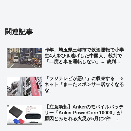
関連記事
昨年、埼玉県三郷市で飲酒運転で小学
生4人をひき逃げした中国人、裁判で
「二度と車を運転しない」→ 裁判所
「よしっ！反省している！」執行猶予
判決 → 半年後… 無免許運転で逮捕 ➾
「フジテレビが悪い」に収束する ➾
ネット「どんだけ性善説だよ… 頭の
ネット「まーたスポンサー居なくなる
中タンポポが詰まってるんか」
な」
【注意喚起】Ankerのモバイルバッテ
リー「Anker PowerCore 10000」が
原因とみられる火災が5月に2件 消
費者庁が注意を呼びかけ ➾ ネット
「やっぱり中国製のバッテリーはあか