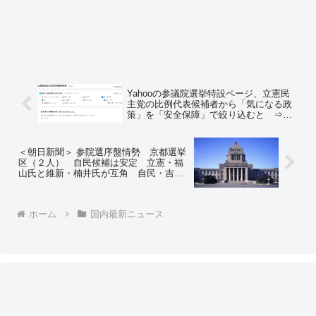
Yahooの参議院選挙特設ページ、立憲民
主党の比例代表候補者から「気になる政
策」を「安全保障」で絞り込むと ⇒
「該当する候補者が見つかりませんでし
た」の結果に ＝ネットの反応「データ
ベースもAIも出る幕無しww」
＜朝日新聞＞ 参院選序盤情勢 京都選挙
区（２人） 自民候補は安定 立憲・福
山氏と維新・楠井氏が互角 自民・吉井
氏は３０代以下の若い世代に浸透 立
憲・福山氏は７０代以上に支持を広げる
ホーム
国内最新ニュース