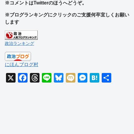
※コメントはTwitterのほうへどうぞ。
※ブログランキングにクリックのご支援何卒宜しくお願い
します
政治ランキング
にほんブログ村
X
F
T
Li
Bl
M
M
H
共
a
hr
n
u
ixi
e
at
有
c
e
e
e
ss
e
e
a
sk
e
n
b
d
y
n
a
o
s
g