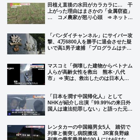
田植え直後の水田がカラカラに… 干
んな」「Amazonのベストセラーだっ
上がった理由はまさかの「金属窃盗」
たから相当買ってる人多いと思う」
… コメ農家が怒り心頭 ➾ ネット
「日本政府、日本国民はいつまで我慢
すればいいのかね」
「バンダイチャンネル」にサイバー攻
撃、4万6800人を勝手に退会させた疑
いで高1男子逮捕 「プログラムはチャ
ットGPTに聞いた」➾ ネット「どん
だけ穴があるシステムだったんだよ
マスコミ「倒壊した建物からベトナム
ｗ」「DAZNの年間契約者を解約させ
人らが高齢女性を救出 熊本･八代
たら英雄だったかも」
市」 ➾ 実は、救出したのは日本人た
ち4人だった「ベトナム人にカメラを
回すなと言ったのに動画を撮ってい
「日本を潤す中国帰化人」として
た」「ベトナム人が手伝ったのは事実
NHKが紹介し出演「99.99%の来日外
だけど､瓦礫の下から救出したのは日
国人は違法犯罪しない」と語った元中
本人4人です」
国人を逮捕 在日中国人富裕層向けベ
ビーシッターを不正入国させ斡旋 ➾ネ
レンタカーの中国籍男女5人 踏切で
ット「0.01%側の人物をNHKが選んだ
列車と衝突し病院搬送 JR富良野線
のかww」
列車の乗客乗員約100人にけがはな