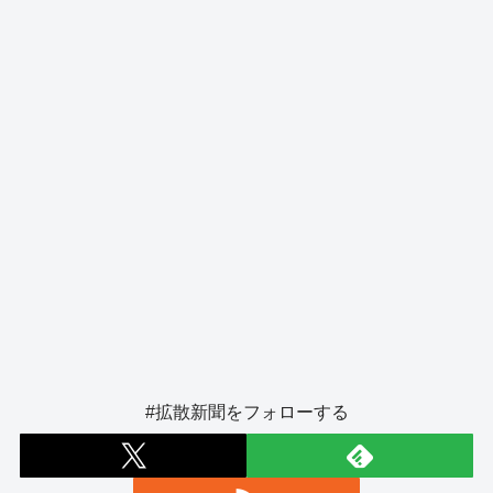
o
er
k
#拡散新聞をフォローする