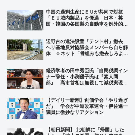
中国の過剰生産にＥＵが共同で対抗
「ＥＵ域内製品」を優遇 日本・英
国・韓国の各国製の自動車を例外的に
優遇対象 ➾ ネット「日本も相互主義
でＥＵを優遇しなきゃ！ そして中国
辺野古の違法設置「テント村」撤去
を冷遇しなきゃ！」
ヘリ基地反対協議会メンバーら自ら解
体 ➾ ネット「骨組みも撤去しろよ」
「ほとぼり冷めるまでだろな」
経済学者の田中秀臣氏「自民税調イン
ナー辞任・小渕優子氏は『素人同
然』 高市首相は無視して減税実現
を」➾ ネット「そう『国会議員が経済
財政オンチだと日本国民は貧しくな
【デイリー新潮】創価学会「やり過ぎ
る』の法則」「その”素人同然”を当選
だ」 学会が中道改革連合・伊佐進一
させる地盤に問題がある」
議員に微妙なリアクション
【朝日新聞】 北朝鮮に「帰国」した