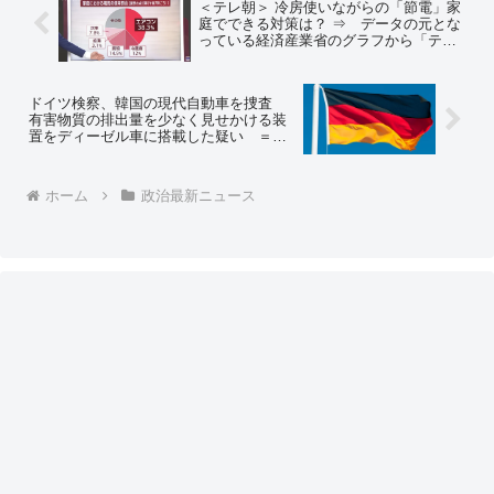
＜テレ朝＞ 冷房使いながらの「節電」家
庭でできる対策は？ ⇒ データの元とな
っている経済産業省のグラフから「テレ
ビ・ＤＶＤ ８.２％」の電力使用量を消し
て報道
ドイツ検察、韓国の現代自動車を捜査
有害物質の排出量を少なく見せかける装
置をディーゼル車に搭載した疑い ＝ネ
ットの反応「サムスンに続いてヒュンダ
イも偽装装置かｗ」「ドイツがそれやっ
てアメリカに１兆円罰金払わされたけ
ホーム
政治最新ニュース
ど、韓国はどうなるのかな」