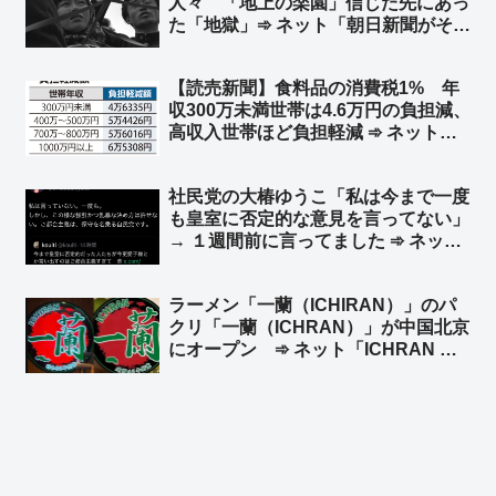
人々 「地上の楽園」信じた先にあっ
た「地獄」➾ ネット「朝日新聞がそれ
を言うか」「なんで他人事？… 朝日
新聞を信じて北へ渡って朝日新聞を恨
【読売新聞】食料品の消費税1% 年
んでる人もいるんだぞ」
収300万未満世帯は4.6万円の負担減、
高収入世帯ほど負担軽減 ➾ ネット
「まーた財務省に都合のいいように印
象操作してるw そういうのは％で見る
社民党の大椿ゆうこ「私は今まで一度
んやで？ｗ 300万未満世帯なら1.5%
も皇室に否定的な意見を言ってない」
の恩恵、1000万世帯なら0.6%の恩
→ １週間前に言ってました ➾ ネット
恵」
「昔のポストを掘り起こされているの
かと思いきや、先週じゃんw」
ラーメン「一蘭（ICHIRAN）」のパ
クリ「一蘭（ICHRAN）」が中国北京
にオープン ➾ ネット「ICHRAN ｗ
ｗｗｗｗｗ」「一蘭去ってまた一蘭」