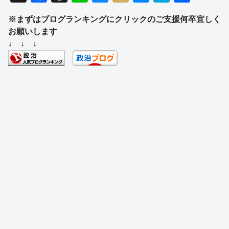
a
hr
n
u
ixi
e
at
有
※まずはブログランキングにクリックのご支援何卒宜しく
c
e
e
e
ss
e
お願いします
e
a
sk
e
n
↓ ↓ ↓
b
d
y
n
a
o
s
g
o
er
k