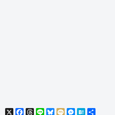
X
F
T
Li
Bl
M
M
H
共