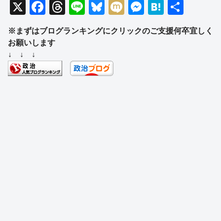
X
F
T
Li
Bl
M
M
H
共
a
hr
n
u
ixi
e
at
有
※まずはブログランキングにクリックのご支援何卒宜しく
c
e
e
e
ss
e
お願いします
e
a
sk
e
n
↓ ↓ ↓
b
d
y
n
a
o
s
g
o
er
k