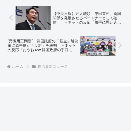
【中央日報】尹大統領「岸田首相、両国
関係を発展させるパートナーとして確
信」 ＝ネットの反応「勝手に思い込ん
で、勝手に裏切られた、というパターン
をまたやるのか」「少しの立ち話で何か
を受け取るイタコ芸」
“元徴用工問題” 韓国政府の「基金」解決
策に原告側が「反対」を表明 ＝ネット
の反応「おやおやw 韓国政府の手口には
乗らないようでw」「良い流れになって
きたな」「原告団もこう言ってるんだか
ら早く現金化して金払ってやれよｗｗ」
ホーム
政治最新ニュース