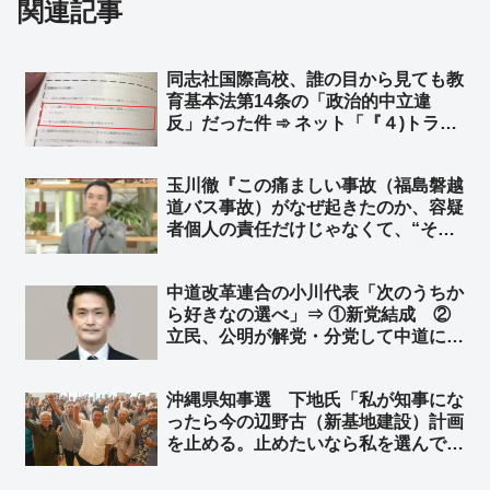
関連記事
同志社国際高校、誰の目から見ても教
育基本法第14条の「政治的中立違
反」だった件 ➾ ネット「『４)トラブ
ルを起こさないよう心がけてくださ
い』 ← トラブル起こすために座り込
玉川徹『この痛ましい事故（福島磐越
みやってんのにｗ」
道バス事故）がなぜ起きたのか、容疑
者個人の責任だけじゃなくて、“その
背後にある問題”がこの事故に何か繋
がっている部分があるんだとすれば、
中道改革連合の小川代表「次のうちか
それはやはり解明しなければいけな
ら好きなの選べ」⇒ ①新党結成 ②
い』➾ ネット「異論はない、その熱量
立民、公明が解党・分党して中道に合
で辺野古やれよ」
流 ③立民、公明の参院議員が離党し
て中道に入党 ④3党が存続したまま
沖縄県知事選 下地氏「私が知事にな
国会での態度を一本化する ➾ ネット
ったら今の辺野古（新基地建設）計画
「➄中道解党、立憲と公明に戻る」
を止める。止めたいなら私を選んでほ
しい」➾ ネット「オール沖縄は応援し
てやれｗ」「玉城デニーに愛想つかせ