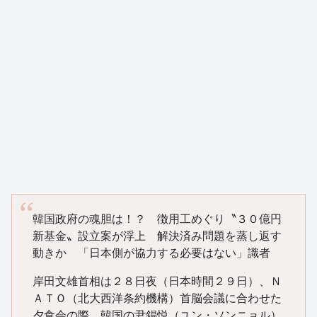
韓国政府の魂胆は！？ 徴用工めぐり〝３０億円
新基金〟設立案が浮上 解決済み問題を蒸し返す
動きか 「日本側が協力する必要はない」識者
岸田文雄首相は２８日夜（日本時間２９日）、Ｎ
ＡＴＯ（北大西洋条約機構）首脳会議に合わせた
夕食会の際、韓国の尹錫悦（ユン・ソンニョル）