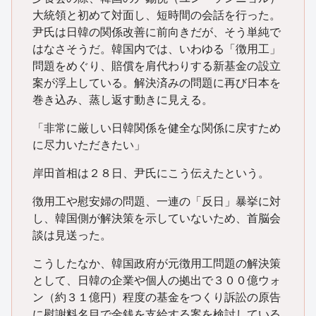
大統領と初めて対面し、短時間の会話を行った。
尹氏は日韓の関係改善に前向きだが、そう単純で
はなさそうだ。韓国内では、いわゆる「徴用工」
問題をめぐり、賠償を肩代わりする新基金の設立
案が浮上している。解決済みの問題に再び日本を
巻き込み、蒸し返す動きに見える。
「非常に厳しい日韓関係を健全な関係に戻すため
に尽力いただきたい」
岸田首相は２８日、尹氏にこう伝えたという。
徴用工や慰安婦の問題、一連の「反日」暴挙に対
し、韓国側が解決策を示していないため、首脳会
談は見送った。
こうしたなか、韓国政府が元徴用工問題の解決策
として、日韓の企業や個人の拠出で３００億ウォ
ン（約３１億円）程度の基金をつくり訴訟の原告
に慰謝料名目で金銭を支給する案を検討している