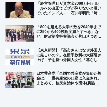
「経営管理ビザ資本金3000万円」ル
た票が古謝に行かないようにする工作
ールへの改正でビザが降りないと嘆い
かな？」「デニー陣営、右往左往
ていたインド人… 石井孝明氏「埼玉
ww」
県政界筋からの話。ビザ規制強化前か
ら騒いでいるようで、『3000万円資
「800を超える大学の数を2040年まで
本金』のせいではなく別件の理由の
に250から400校程度減らすべき」な
『やらかし』のようです」
ど、財政制度等審議会が片山さつき財
務大臣に意見書 ➾ ネット「大賛
成！！！」「外国人留学生頼みの大学
【東京新聞】「高市さんはなぜ外国人
は潰しまくって構わんぞ」「武雄アジ
に厳しいの？」在留手数料の大幅引き
ア大学ｗｗｗ」
上げ 子を持つ外国人女性「暮らして
いけない」➾ ネット「いや、それでも
日本は安いよ？」
日本共産党「全国で共産党が集めた募
金は、一旦共産党の口座に入金され、
まとめて、被災自治体や団体(農協や
漁協など)にも届けられます」➾ ネッ
ト「農協や漁協”など”団体… “な
ど”って他の団体はどこだよw」「よ
りによって共産党を経由させる意味は
無い」