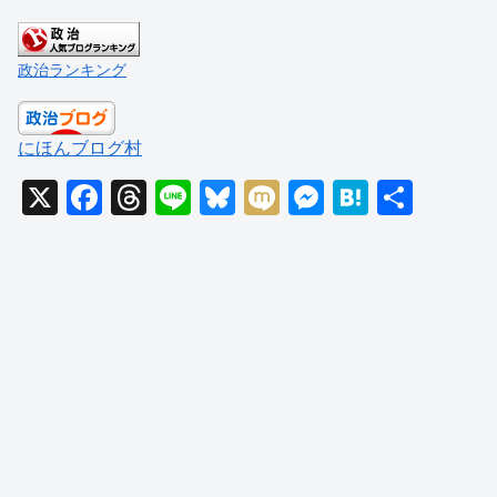
政治ランキング
にほんブログ村
X
F
T
Li
Bl
M
M
H
共
a
hr
n
u
ixi
e
at
有
c
e
e
e
ss
e
e
a
sk
e
n
b
d
y
n
a
o
s
g
o
er
k