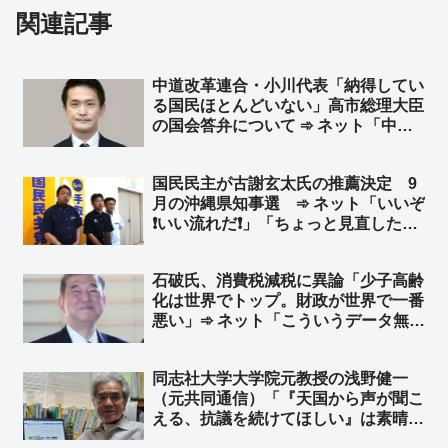
関連記事
中道改革連合・小川代表「納得してい
る国民ほとんどいない」高市総理大臣
の国会答弁について ➾ ネット「中
道、モリカケと同じ轍を踏むことを選
択へｗ」
国民民主が古謝玄太氏の推薦決定 9
月の沖縄県知事選 ➾ ネット「いいぞ
❗いい流れだ❗」「ちょっと見直したわ
よ😊」「日本国民みんなで玉城デニー
を倒しにいこうぜ❗」
石破氏、消費税減税に異論「少子高齢
化は世界でトップ。財政が世界で一番
悪い」➾ ネット「こういうデータ無視
の荒唐無稽なウソを堂々と言える人間
がマスコミは大好きだからね」
同志社大学大学院元教授の浅野健一
（元共同通信）「『天国から声が聞こ
える、抗議を続けてほしい』は素晴ら
しい投稿」➾ 浅野健一「親であっても