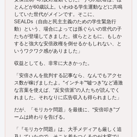
とんどが60歳以上。いわゆる学生運動などに共鳴
していた世代がメインです。そこに、
SEALDs（自由と民主主義のための学生緊急行
動）という、場合によっては孫ぐらいの世代の子
たちが登場してきました。彼らとともに、もしか
すると強大な安倍政権を倒せるかもしれない、と
いうワクワク感がありました」
収益としても、非常に大きかった。
「安倍さんを批判する記事なら、なんでもアクセ
ス数が稼げましたよ。“インチキ”“嘘つき”など過激
な言葉を使えば、“反安倍派”の人たちが読んでく
れました。それなりに広告収入も得られました」
だが、「モリカケ問題」を最後に、“安倍叩き”ブ
ームは終わりを告げる。
「『モリカケ問題』は、大手メディアも厳しく追
及していたので、そこと差をつくるのが大変でし