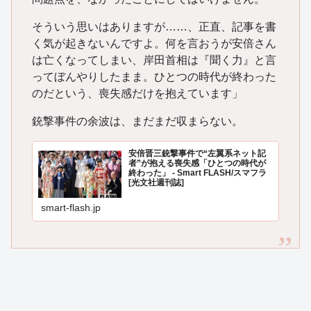
そういう思いはありますが……、正直、記事を書
く気が起きないんですよ。何を言おうが安倍さん
は亡くなってしまい、岸田首相は『聞く力』と言
ってぼんやりしたまま。ひとつの時代が終わった
のだという、喪失感だけを抱えています」
銃撃事件の余波は、まだまだ収まらない。
安倍晋三銃撃事件で“左翼系ネット記
者”が抱える喪失感「ひとつの時代が
終わった」 - Smart FLASH/スマフラ
[光文社週刊誌]
smart-flash.jp