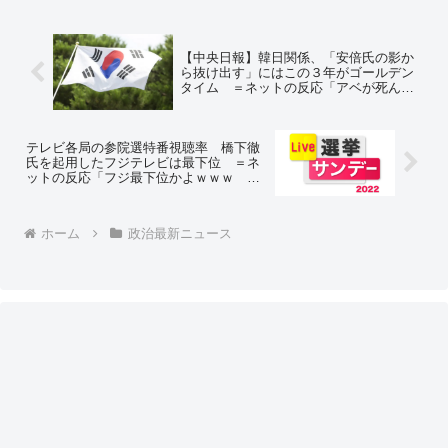
【中央日報】韓日関係、「安倍氏の影か
ら抜け出す」にはこの３年がゴールデン
タイム ＝ネットの反応「アベが死ん
だ！ 今がチャンスだ！ってか… クズ
だな」「以前、『岸田なら騙しやすい』
みたいなことも書いてたな」
テレビ各局の参院選特番視聴率 橋下徹
氏を起用したフジテレビは最下位 ＝ネ
ットの反応「フジ最下位かよｗｗｗ ま
あ俺も橋下の顔見た瞬間チャンネル変え
たけど」「横並びの企画でこれが明るみ
になって良かった」「宮根橋下不人気ｗ
ホーム
政治最新ニュース
ｗｗｗ」