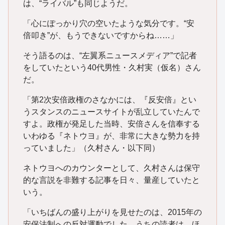
は、“ライバル”も同じようだ。
「心にぽっかり穴の空いたような気分です。“安
倍叩き”が、もうできないですからね……」
そう語るのは、“左翼系ニュースメディア”で記者
をしていたという40代男性・久村実（仮名）さん
だ。
「第2次安倍政権のさなかには、『反安倍』とい
うスタンスのニュースサイトが乱立していたんで
すよ。政権が発足した当時、安倍さんを信奉する
いわゆる『ネトウヨ』が、非常に大きな勢力を持
っていました」（久村さん・以下同）
ネトウヨへのカウンターとして、久村さんは保守
的な言説を非難する記事を日々、量産していたと
いう。
「いちばんの盛り上がりを見せたのは、2015年の
安保法制への反対運動でした。うちの読者は、ほ