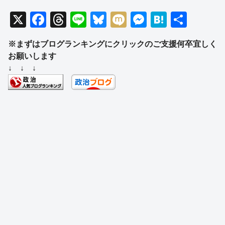
X
F
T
Li
Bl
M
M
H
共
a
hr
n
u
ixi
e
at
有
※まずはブログランキングにクリックのご支援何卒宜しく
c
e
e
e
ss
e
お願いします
e
a
sk
e
n
↓ ↓ ↓
b
d
y
n
a
o
s
g
o
er
k