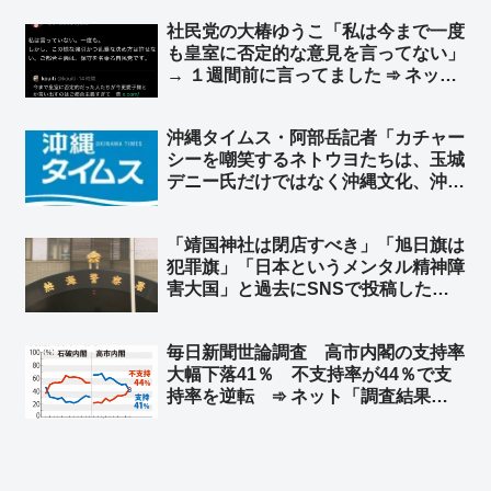
娘の意思を代弁すべきではない」「た
社民党の大椿ゆうこ「私は今まで一度
とえ親子でも別人格」と武石知華さん
も皇室に否定的な意見を言ってない」
の遺族の投稿を批判するダブスタ
→ １週間前に言ってました ➾ ネット
「昔のポストを掘り起こされているの
かと思いきや、先週じゃんw」
沖縄タイムス・阿部岳記者「カチャー
シーを嘲笑するネトウヨたちは、玉城
デニー氏だけではなく沖縄文化、沖縄
そのものを嘲笑している。醜い差別」
➾ ネット「論点すり替え王」「『左翼
「靖国神社は閉店すべき」「旭日旗は
は主語をデカくする』『デモ参加者を
犯罪旗」「日本というメンタル精神障
盛る』← これはセットな」
害大国」と過去にSNSで投稿した熱
海市に住む中国籍の男を名誉毀損容疑
で逮捕 容疑を否認 ➾ ネット「共産
毎日新聞世論調査 高市内閣の支持率
党の後押しで熱海市長選に出ようと企
大幅下落41％ 不支持率が44％で支
んでいた中国人？」
持率を逆転 ➾ ネット「調査結果
に”私怨”を加味してるだろ」「毎日新
聞なら次はこれくらいにするだろうと
いう数字を出してくるよね」