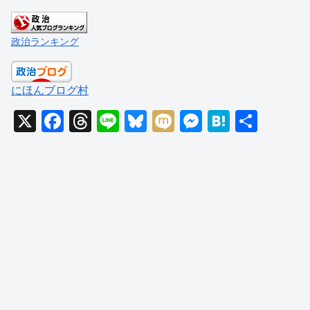
政治ランキング
にほんブログ村
X
F
T
Li
Bl
M
M
H
共
a
hr
n
u
ixi
e
at
有
c
e
e
e
ss
e
e
a
sk
e
n
b
d
y
n
a
o
s
g
o
er
k