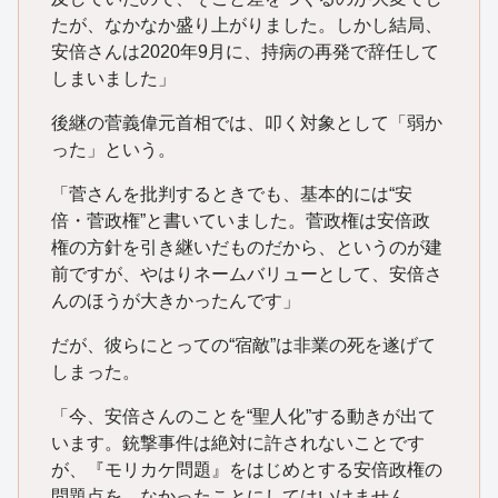
たが、なかなか盛り上がりました。しかし結局、
安倍さんは2020年9月に、持病の再発で辞任して
しまいました」
後継の菅義偉元首相では、叩く対象として「弱か
った」という。
「菅さんを批判するときでも、基本的には“安
倍・菅政権”と書いていました。菅政権は安倍政
権の方針を引き継いだものだから、というのが建
前ですが、やはりネームバリューとして、安倍さ
んのほうが大きかったんです」
だが、彼らにとっての“宿敵”は非業の死を遂げて
しまった。
「今、安倍さんのことを“聖人化”する動きが出て
います。銃撃事件は絶対に許されないことです
が、『モリカケ問題』をはじめとする安倍政権の
問題点を、なかったことにしてはいけません。