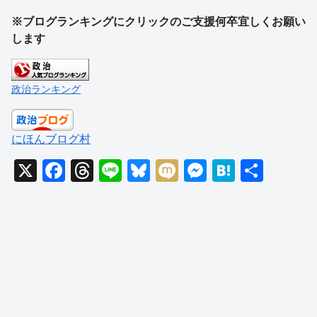
※ブログランキングにクリックのご支援何卒宜しくお願い
します
政治ランキング
にほんブログ村
X
F
T
Li
Bl
M
M
H
共
a
hr
n
u
ixi
e
at
有
c
e
e
e
ss
e
e
a
sk
e
n
b
d
y
n
a
o
s
g
o
er