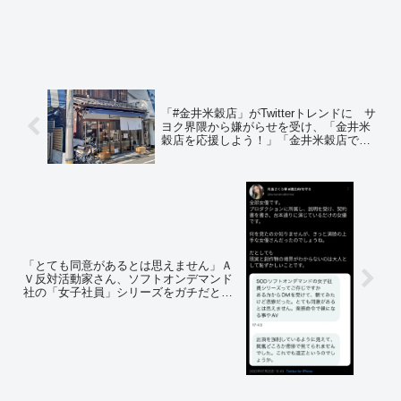
「#金井米穀店」がTwitterトレンドに サ
ヨク界隈から嫌がらせを受け、「金井米
穀店を応援しよう！」「金井米穀店でコ
メを買おう！」運動に発展 保守界隈か
らの注文が殺到
「とても同意があるとは思えません」Ａ
Ｖ反対活動家さん、ソフトオンデマンド
社の「女子社員」シリーズをガチだと思
い込んでいたと判明 ＡＶ女優・月島さ
くらさんからマジレスされる「全部女優
です」