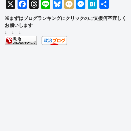
X
F
T
Li
Bl
M
M
H
共
a
hr
n
u
ixi
e
at
有
※まずはブログランキングにクリックのご支援何卒宜しく
c
e
e
e
ss
e
お願いします
e
a
sk
e
n
↓ ↓ ↓
b
d
y
n
a
o
s
g
o
er
k