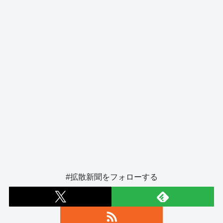
k
#拡散新聞をフォローする