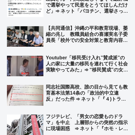
で選挙やって民意をとうてほしんだけ
ら嫌われてるっつーの！」
ど」➾ ネット「パヨチン、選挙さっき
負けたでしょ？w」「納得する結果が
出るまでおみくじを引く、そんな感覚
【共同通信】沖縄の平和教育現場、萎
なんだろうな」
縮の兆し 教職員組合の喜瀬実名子委
員長「校外での安全対策と教育内容は
切り分けて考えるべきだ」➾ ネット
「平和教育で人は死なない」「平和学
Youtuber「移民受け入れ”賛成派”の
習とエセ平和学習は切り分けて考える
人の家に大量の移民を連れて行く社会
べき」
実験やってみた」➾ “移民賛成”の女性
「帰って！」
同志社国際高校、誰の目から見ても教
育基本法第14条の「政治的中立違
反」だった件 ➾ ネット「『４)トラブ
ルを起こさないよう心がけてくださ
い』 ← トラブル起こすために座り込
フジテレビ、「男女の恋愛ものドラ
みやってんのにｗ」
マ」を中止 上層部からの突然の指示
に現場困惑 ➾ ネット「『ホモ・レ
ズ』ドラマ一色にすればいいやんw」