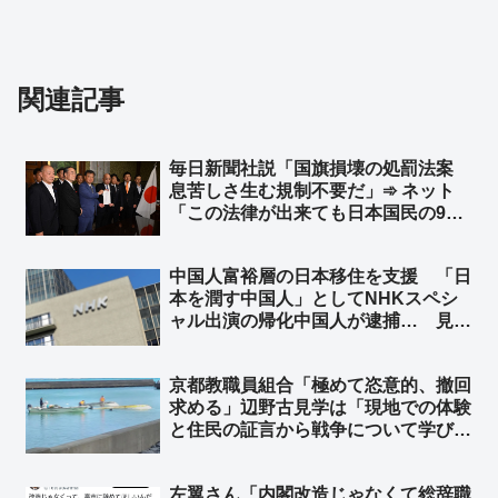
関連記事
毎日新聞社説「国旗損壊の処罰法案
息苦しさ生む規制不要だ」➾ ネット
「この法律が出来ても日本国民の99%
は息苦しくないと思うぞ？ｗ」「息苦
しいなら求心を飲みなさい」
中国人富裕層の日本移住を支援 「日
本を潤す中国人」としてNHKスペシ
ャル出演の帰化中国人が逮捕… 見逃
しサービス配信停止 ➾ ネット「日本
を無茶苦茶にしてくれる中国人を宣伝
京都教職員組合「極めて恣意的、撤回
してあげてたわけだな？」
求める」辺野古見学は「現地での体験
と住民の証言から戦争について学び理
解することを目的にしている」➾ ネッ
ト「あの報告書を読んで萎縮する教師
左翼さん「内閣改造じゃなくて総辞職
は読解力のない教師」「辺野古住民か