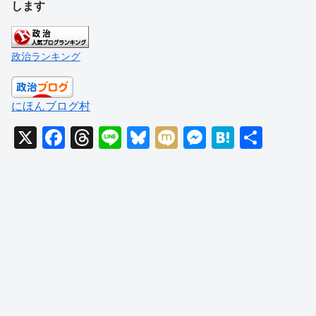
します
政治ランキング
にほんブログ村
X
F
T
Li
Bl
M
M
H
共
a
hr
n
u
ixi
e
at
有
c
e
e
e
ss
e
e
a
sk
e
n
b
d
y
n
a
o
s
g
o
er
k