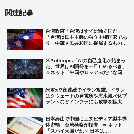
関連記事
台湾政府「台湾はすでに独立国だ」
「台湾は民主主義の独立主権国家であ
り、中華人民共和国に従属するもので
はない」と声明 トランプ米大統領が
台湾に対し正式な独立宣言をしないよ
米Anthropic「AIの自己進化が始まっ
う警告したことを受け ➾ ネット「知
た、世界はAI開発を一旦止めるべき」
ってる」「台湾加油」
➾ ネット「中国やロシアみたいな国が
ある限り無理だな」「映画化まったな
し！」
米軍が7夜連続でイラン攻撃、イラン
はクウェートの発電所や‌海水淡水化プ
ラントなどインフラにも攻撃を拡大
日本経由で中国にエヌビディア製半導
体密輸 台湾検察が捜査 ➾ ネット
「スパイ天国だね～ 日本は…」