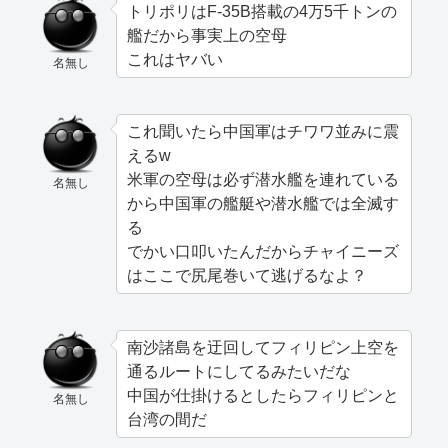
トリポリはF-35B搭載の4万5千トンの
艦だから事実上の空母
これはヤバい
名無し
これ聞いたら中国軍はチワワ並みに震
えるw
米軍の空母は必ず潜水艦を連れている
名無し
から中国軍の艦艇や潜水艦では全滅す
る
でかい口叩いたんだからチャイニーズ
はここで尻尾巻いて逃げるなよ？
南沙諸島を迂回してフィリピン上空を
通るルートにしてるみたいだな
中国が仕掛けるとしたらフィリピンと
名無し
台湾の間だ