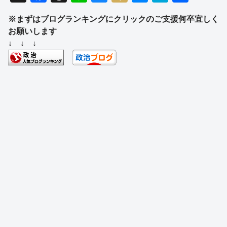
a
hr
n
u
ixi
e
at
有
※まずはブログランキングにクリックのご支援何卒宜しく
c
e
e
e
ss
e
お願いします
e
a
sk
e
n
↓ ↓ ↓
b
d
y
n
a
o
s
g
o
er
k