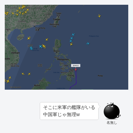
そこに米軍の艦隊がいる
中国軍じゃ無理w
名無し