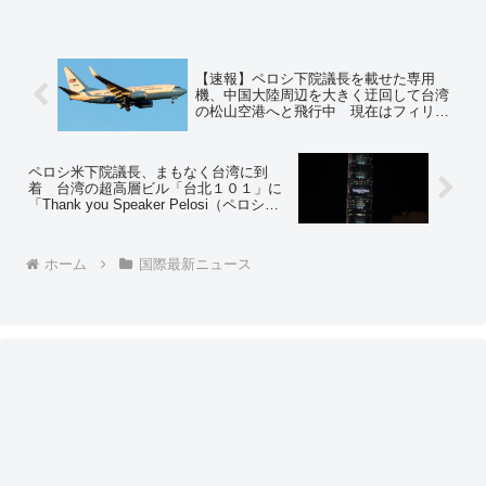
【速報】ペロシ下院議長を載せた専用
機、中国大陸周辺を大きく迂回して台湾
の松山空港へと飛行中 現在はフィリピ
ン上空
ペロシ米下院議長、まもなく台湾に到
着 台湾の超高層ビル「台北１０１」に
「Thank you Speaker Pelosi（ペロシ議
員、ありがとう）」のメッセージが点
灯 台北のホテル「グランド・ハイアッ
ト・台北」は厳戒態勢
ホーム
国際最新ニュース