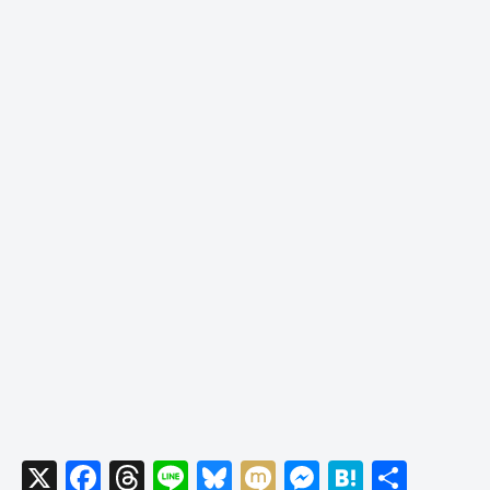
X
F
T
Li
Bl
M
M
H
共