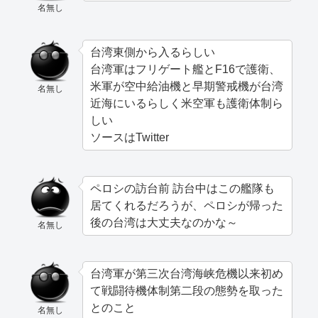
名無し
台湾東側から入るらしい
台湾軍はフリゲート艦とF16で護衛、
米軍が空中給油機と早期警戒機が台湾
名無し
近海にいるらしく米空軍も護衛体制ら
しい
ソースはTwitter
ペロシの訪台前 訪台中はこの艦隊も
居てくれるだろうが、ペロシが帰った
後の台湾は大丈夫なのかな～
名無し
台湾軍が第三次台湾海峡危機以来初め
て戦闘待機体制第二段の態勢を取った
とのこと
名無し