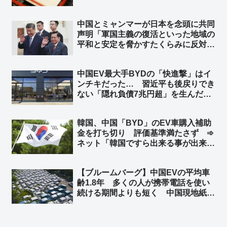
中国とミャンマーが日本を念頭に共同
声明「軍国主義の復活といった地域の
平和と安定を脅かすたくらみに反対す
る」 ➾ ネット「軍国主義の軍事政権
同士がどんなギャグだよw」「ビルマ
中国EV最大手BYDの「快進撃」はイ
のたわごと」
ンチキだった… 習近平も後戻りでき
ない「隠れ負債7兆円超」を生んだ中
国EV産業の末路 ➾ ネット「ニート
だけど知ってた」
韓国、中国「BYD」のEV車購入補助
金を打ち切り 評価基準満たさず ➾
ネット「韓国ですら出来る事が出来な
い日本」
【ブルームバーグ】中国EVの平均車
齢1.8年 多くの人が携帯電話を使い
続ける期間よりも短く 中国現地紙 ➾
ネット「使い捨てだなｗ」「環境に悪
すぎだろーーｗｗｗｗ」「これが中国
EV車の販売台数が多くなった理由