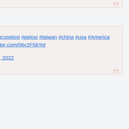
cypelosi
#pelosi
#taiwan
#china
#usa
#America
itter.com/06v2F56Yot
, 2022