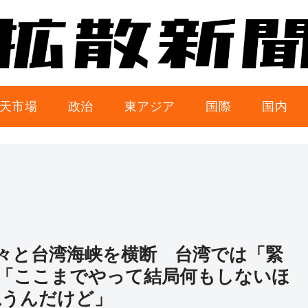
天市場
政治
東アジア
国際
国内
々と台湾海峡を横断 台湾では「緊
「ここまでやって結局何もしないほ
思うんだけど」