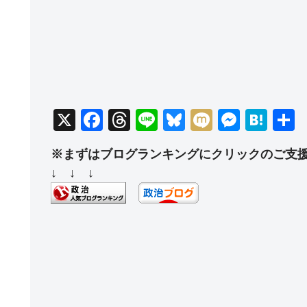
X
F
T
Li
Bl
M
M
H
a
hr
n
u
ixi
e
at
※まずはブログランキングにクリックのご支
c
e
e
e
ss
e
↓ ↓ ↓
e
a
sk
e
n
b
d
y
n
a
o
s
g
o
er
k