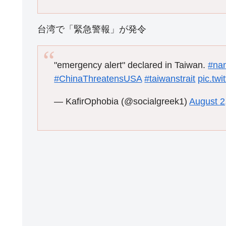
台湾で「緊急警報」が発令
"emergency alert" declared in Taiwan.
#nan
#ChinaThreatensUSA
#taiwanstrait
pic.tw
— KafirOphobia (@socialgreek1)
August 2