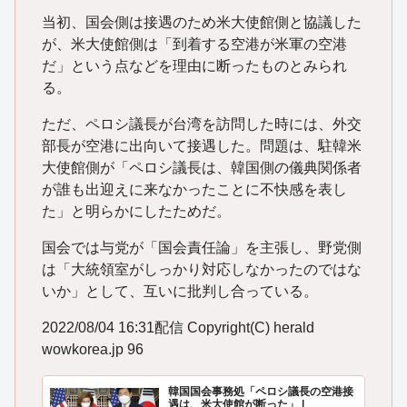
当初、国会側は接遇のため米大使館側と協議した
が、米大使館側は「到着する空港が米軍の空港
だ」という点などを理由に断ったものとみられ
る。
ただ、ペロシ議長が台湾を訪問した時には、外交
部長が空港に出向いて接遇した。問題は、駐韓米
大使館側が「ペロシ議長は、韓国側の儀典関係者
が誰も出迎えに来なかったことに不快感を表し
た」と明らかにしたためだ。
国会では与党が「国会責任論」を主張し、野党側
は「大統領室がしっかり対応しなかったのではな
いか」として、互いに批判し合っている。
2022/08/04 16:31配信 Copyright(C) herald
wowkorea.jp 96
韓国国会事務処「ペロシ議長の空港接
遇は、米大使館が断った」 |