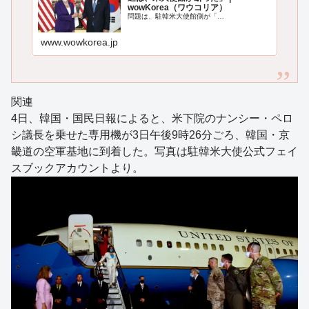
wowKorea（ワウコリア）
問題は、駐韓米大使館側が「…
www.wowkorea.jp
関連
4日、韓国・国民日報によると、米下院のナンシー・ペロ
シ議長を乗せた専用機が3日午後9時26分ごろ、韓国・京
畿道の空軍基地に到着した。写真は駐韓米大使公式フェイ
スブックアカウントより。