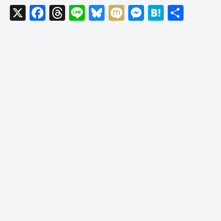
X
F
T
Li
Bl
M
M
H
共
a
hr
n
u
ixi
e
at
有
c
e
e
e
ss
e
e
a
sk
e
n
b
d
y
n
a
o
s
g
o
er
k