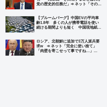
党の歴史的任務だ」➾ ネット「そのた
めの民族団結法か」
【ブルームバーグ】中国EVの平均車
齢1.8年 多くの人が携帯電話を使い
続ける期間よりも短く 中国現地紙 ➾
ネット「使い捨てだなｗ」「環境に悪
すぎだろーーｗｗｗｗ」「これが中国
ロシア、北朝鮮に追加で3万人派兵要
EV車の販売台数が多くなった理由
求w ➾ ネット「完全に使い捨て」
か」
「肉壁を寄こせって事ですね…」
「『人命が消耗品』の国はやる事が容
赦ないね💧」