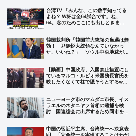
「セルフ包囲網構築しつつあるなｗ」
台湾TV 「みんな、この数字知ってる
よね？ W杯は全64試合です。ね、
64。念のためここにも出しときまし
ょう。はい、64、64、64ですよ」➾
ネット「ちなみに64のパネルを動か
韓国裁判所「韓国前大統領の当選は無
してるのは、ぼかしモザイク対策の為
効！ 尹錫悦大統領なんていなかっ
ですw」
た、いいね？」 ソウル中央地裁がユ
ン前大統領の当選無効判決 ➾ ネット
「こんな国と歴史認識なんて共有でき
【動画】中国政府、入国禁止措置にし
ねーーよｗｗｗ」
ているマルコ・ルビオ米国務長官氏を
映したくなくて柱で隠そうとするw
柱も合成の可能性w ➾ ネット「ルビオ
だけ会食時におかず一品減らされそう
ニューヨーク市のマムダニ市長、イス
w」
ラエルのネタニヤフ首相の逮捕を検
討 国連総会に出席するため同市を訪
れた時に逮捕 ➾ ネット「で、プーチ
ンにも逮捕状出てるけど、同じ事しな
中国の習近平主席、台湾統一へ決意表
いよね？」
明 「完全統一を実現することはわが