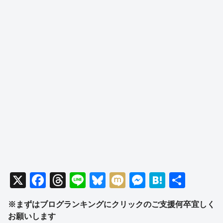
X
F
T
Li
Bl
M
M
H
共
a
hr
n
u
ixi
e
at
有
※まずはブログランキングにクリックのご支援何卒宜しく
c
e
e
e
ss
e
お願いします