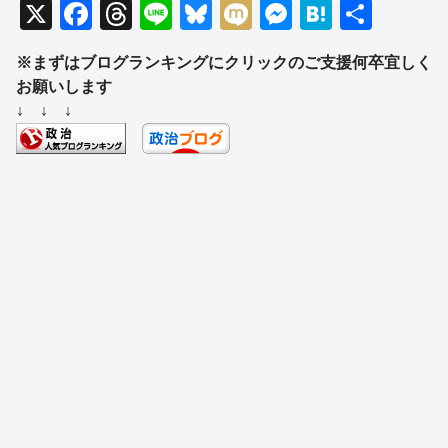
X
F
T
Li
Bl
M
M
H
共
a
hr
n
u
ixi
e
at
有
※まずはブログランキングにクリックのご支援何卒宜しく
c
e
e
e
ss
e
お願いします
e
a
sk
e
n
↓ ↓ ↓
b
d
y
n
a
o
s
g
o
er
k