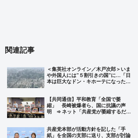
関連記事
＜集英社オンライン／木戸次郎＞いま
や外国人には”５割引きの国”に…「日
本は巨大なドン・キホーテになった」
円安ニッポンへの警鐘、「責任ある積
極財政」の責任は誰が取るのか ➾ ネ
【共同通信】平和教育「全国で萎
ット「じゃあ長年の緊縮財政で貧しく
縮」 長崎被爆者ら、国に抗議の声
なった国民、誰か責任とってくれよ」
明 ➾ ネット「共産党が萎縮するだけ
だろ」「平和教育って過激派に生徒の
命を委ねて安全性を犠牲にしないとで
共産党本部が活動方針を記した「手
きないの？」
紙」を全国の支部に送り、支部が討論