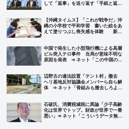
して「返事」を送り返す「手紙と返
事」運動の返信率が6月1日現在でわ
ずか16.2％… ネット「意見すると吊
【沖縄タイムス】「これが戦争だ」沖
るされると思ってるんだろ」「デモと
縄の小学校で平和学習 書いた絵をあ
違って、こういう数字は盛らないんだ
えて塗りつぶし喪失感を体験 新城
な」
美喜教諭「街や人はなくなればもう取
り戻せない。これが戦争だ」➾ ネット
中国で発生した小型飛行機による高層
「洗脳教育ですなぁ…」
ビル突入テロ事件 当局が意味不明な
原因を発表 ➾ ネット「この中国のシ
ナリオを真顔で受け止める様になった
ら頭パだよな…」「察しろと言いたげ
辺野古の違法設置「テント村」撤去
な記事だなw」
ヘリ基地反対協議会メンバーら自ら解
体 ➾ ネット「骨組みも撤去しろよ」
「ほとぼり冷めるまでだろな」
石破氏、消費税減税に異論「少子高齢
化は世界でトップ。財政が世界で一番
悪い」➾ ネット「こういうデータ無視
の荒唐無稽なウソを堂々と言える人間
がマスコミは大好きだからね」