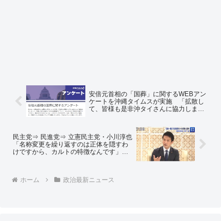
安倍元首相の「国葬」に関するWEBアン
ケートを沖縄タイムスが実施 「拡散し
て、皆様も是非沖タイさんに協力しまし
ょう(*^^*)」 ＝ネットの反応「協力して
くる〜(~‾▿‾)~」「こういうのは協力しな
きゃね(*^^*)」
民主党⇒ 民進党⇒ 立憲民主党・小川淳也
「名称変更を繰り返すのは正体を隠すわ
けですから、カルトの特徴なんです」
※動画 ＝ネットの反応「知ってた」
「為になる情報提供誠にありがとうござ
います」
ホーム
政治最新ニュース