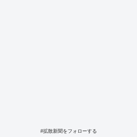
o
s
g
o
er
k
#拡散新聞をフォローする