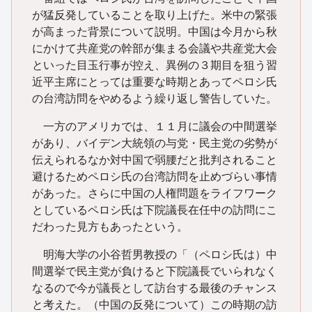
が猛反発していることを取り上げた。米中の緊張
が高まった背景について説明。中国は今月から秋
にかけて共産党の幹部が集まる会議や共産党大会
といった目玉行事が控え、異例の３期目を狙う習
近平主席にとっては重要な時期とあってペロシ氏
の台湾訪問をやめるよう繰り返し警告していた。
一方のアメリカでは、１１月に議会の中間選挙
があり、バイデン大統領の与党・民主党の劣勢が
伝えられるなか対中国で弱腰だと批判されること
避けるためペロシ氏の台湾訪問を止めづらい事情
があった。さらに中国の人権問題をライフワーク
としているペロシ氏は下院議長在任中の訪問にこ
だわった見方もあったという。
明海大学の小谷哲男教授の「（ペロシ氏は）中
間選挙で民主党が負けると下院議長でいられなく
なるので今が議長として訪台する最後のチャンス
と考えた。（中国の反発について）この時期の訪