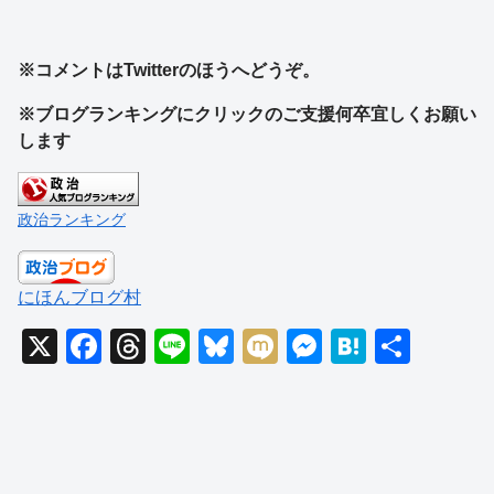
※コメントはTwitterのほうへどうぞ。
※ブログランキングにクリックのご支援何卒宜しくお願い
します
政治ランキング
にほんブログ村
X
F
T
Li
Bl
M
M
H
共
a
hr
n
u
ixi
e
at
有
c
e
e
e
ss
e
e
a
sk
e
n
b
d
y
n
a