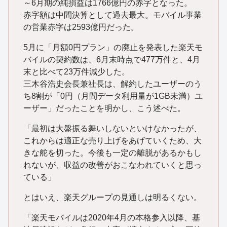
～6月期の純損益は1766億円の赤字となった。
赤字額は中間決算として過去最大。モバイル事業
の営業赤字は2593億円だった。
5月に「月額0円プラン」の廃止を発表した楽天モ
バイルの契約数は、6月末時点で477万件と、4月
末と比べて23万件減少した。
三木谷浩史会長兼社長は、解約したユーザーのう
ち8割が「0円（月間データ利用量が1GB未満）ユ
ーザー」だったことを明かし、こう述べた。
「最初は大盤振る舞いしないといけなかったが、
これからは適正な売り上げをあげていくため、大
きな舵を切った。今後も一定の離脱があるかもし
れないが、収益の改善がおこなわれていくと思っ
ている」
とはいえ、楽天グループの見通しは明るくない。
「楽天モバイルは2020年4月の本格参入以降、基