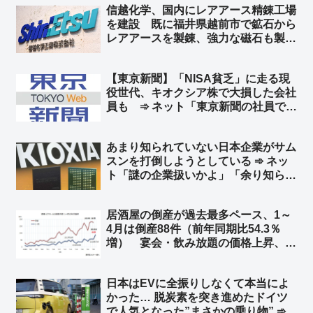
信越化学、国内にレアアース精錬工場
産すればバカ売れ間違いなし」
を建設 既に福井県越前市で鉱石から
レアアースを製錬、強力な磁石も製
造 中国への依存を減らし、国内の供
給体制を強化 ➾ ネット「素晴らしい
【東京新聞】「NISA貧乏」に走る現
ね」
役世代、キオクシア株で大損した会社
員も ➾ ネット「東京新聞の社員で損
した奴がいるんだろうなww」「じゃ
あ今こそキオクシア買い時だろ」
あまり知られていない日本企業がサム
スンを打倒しようとしている ➾ ネッ
ト「謎の企業扱いかよ」「余り知らな
い？ キオクシア＝東芝の半導体部門
からだぜ？」
居酒屋の倒産が過去最多ペース、1～
4月は倒産88件（前年同期比54.3％
増） 宴会・飲み放題の価格上昇、客
離れ誘発も ➾ ネット「4か月で全国
で88件って… 少なくね？」「居酒
日本はEVに全振りしなくて本当によ
屋乱立しすぎ マズい居酒屋チェーン
かった… 脱炭素を突き進めたドイツ
多すぎ」
で人気となった”まさかの乗り物” ➾