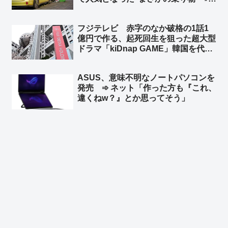
ネット「地球温暖化も二酸化炭素犯人
説もSDGsもみんな環境詐欺です」
フジテレビ 赤字のなか破格の1話1
億円で作る、起死回生を狙った超大型
ドラマ「kiDnap GAME」韓国を代表
する人気俳優イ・ジュンギや台湾の人
気女優アリス・クー、香港からは人気
ASUS、意味不明なノートパソコンを
ボーイズグループ起用 ➾ ネット「フ
発売 ➾ ネット「作った方も『これ、
ジの凋落を象徴するようなキャスト
違くねw？』とか思ってそう」
w」