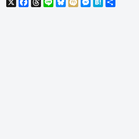
X
F
T
Li
Bl
M
M
H
共
a
hr
n
u
ixi
e
at
有
c
e
e
e
ss
e
e
a
sk
e
n
b
d
y
n
a
o
s
g
o
er
k