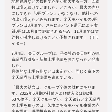
地局建設などの負担で赤字が拡大する一方、回線
数は増え続けていました。ところが、最大の売り
にしてきた『0円プラン』がなくなり、他社への
流出が増えたとみられます。楽天モバイルの0円
プランは8月まで、さらにポイント還元による実
質0円は10月まで継続されるため、11月までは契
約数が減少し続けることが予想されます」（ITラ
イター）
7月4日、楽天グループは、子会社の楽天銀行が東
京証券取引所へ新規上場申請をおこなったと発表
した。
具体的な上場時期などは未定だが、同じく傘下の
楽天証券も上場準備を進めている。
「最大の懸念は、グループ全体の財務にありま
す。2022年6月期の社債および借入金は約2兆
5370億円。楽天グループが、楽天銀行と楽天証券
の上場を狙うのは、苦境にあるモバイル事業の赤
字を埋め、設備投資を続けるための資金を確保す