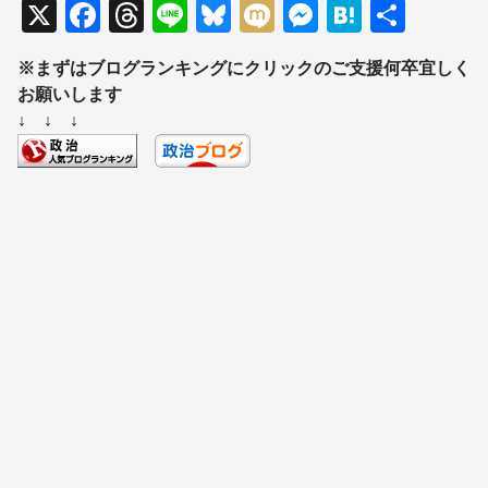
X
F
T
Li
Bl
M
M
H
共
a
hr
n
u
ixi
e
at
有
※まずはブログランキングにクリックのご支援何卒宜しく
c
e
e
e
ss
e
お願いします
e
a
sk
e
n
↓ ↓ ↓
b
d
y
n
a
o
s
g
o
er
k