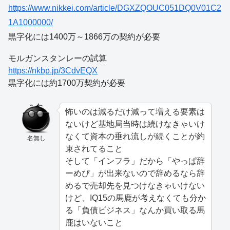
https://www.nikkei.com/article/DGXZQOUC051DQ0V01C2
1A1000000/
黒字化には1400万～1866万の契約が必要
モルガンスタンレーの試算
https://nkbp.jp/3CdvEQX
黒字化には約1700万契約が必要
怖いのは減るだけ減って増える要素は
ないけど基地局当時は続けなきゃいけ
なくて資本の垂れ流しが続くことが約
名無し
束されてること
そして「インフラ」だから「やっぱ辞
ーめぴ」が出来ないので辞めるなら辞
めるで売却先を見つけなきゃいけない
けど、IQ15の馬鹿が考えなくても分か
る「負債ビジネス」なんか買い取る馬
鹿はいないこと