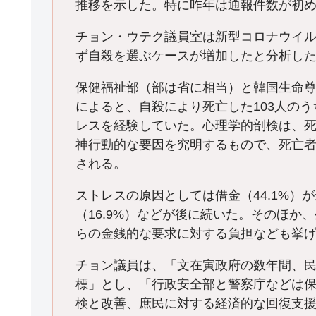
推移を示した。特に昨年は通報件数が初め
チョン・ウテク議員室は新型コロナウイ
ず自殺を選ぶケースが増加したと分析し
保健福祉部（部は省に相当）と韓国生命
によると、自殺により死亡した103人のう
レスを経験していた。心理学的剖検は、
神行動的な要因を究明するもので、死亡
される。
ストレスの原因としては借金（44.1%）
（16.9%）などが後に続いた。そのほ
らの金銭的な要求に対する負担なども挙
チョン議員は、「文在寅政府の数年間、
標」とし、「行政安全部と警察庁などは
検と改善、庶民に対する経済的な回復支