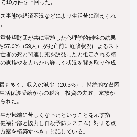
て10万件を上回った。
ルス事態や経済不況などにより生活苦に耐えられ
た。
尊重希望財団が共に実施した心理学的剖検の結果
ち57.3%（59人）が死亡前に経済状況によるスト
死亡者の死と関連し死を誘発したと推定される精
者の家族や友人らから詳しく状況を聞き取り作成
が最も多く、収入の減少（20.3%）、持続的な貧困
か、生活保護受給からの脱落、投資の失敗、家族か
げられた。
民生が極端に苦しくなったということを示す指
保健福祉部と協力し自殺予防システムに対する点
援方案を構築すべき」と話している。