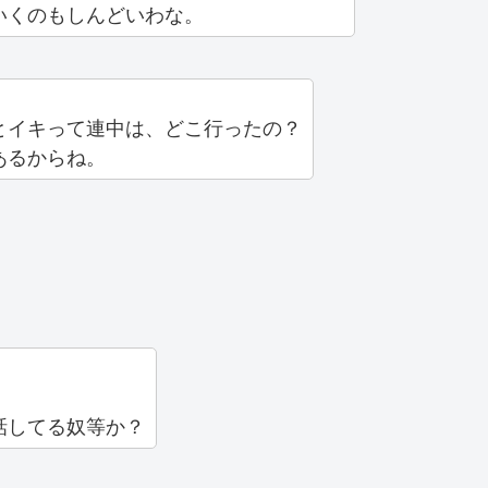
いくのもしんどいわな。
とイキって連中は、どこ行ったの？
あるからね。
話してる奴等か？