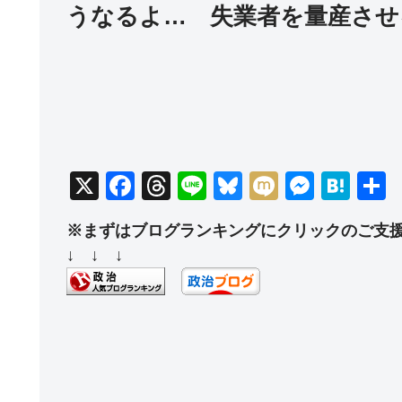
うなるよ… 失業者を量産させ
X
F
T
Li
Bl
M
M
H
a
hr
n
u
ixi
e
at
※まずはブログランキングにクリックのご支
c
e
e
e
ss
e
↓ ↓ ↓
e
a
sk
e
n
b
d
y
n
a
o
s
g
o
er
k