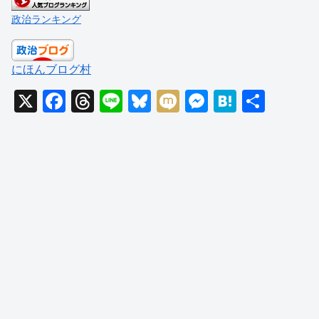
政治ランキング
にほんブログ村
X
F
T
Li
Bl
M
M
H
共
a
hr
n
u
ixi
e
at
有
c
e
e
e
ss
e
e
a
sk
e
n
b
d
y
n
a
o
s
g
o
er
k