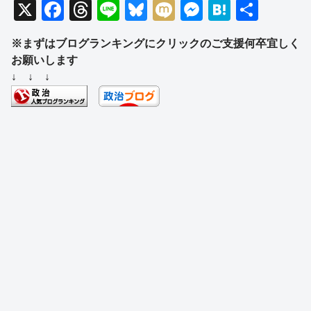
X
F
T
Li
Bl
M
M
H
共
a
hr
n
u
ixi
e
at
有
※まずはブログランキングにクリックのご支援何卒宜しく
c
e
e
e
ss
e
お願いします
e
a
sk
e
n
↓ ↓ ↓
b
d
y
n
a
o
s
g
o
er
k