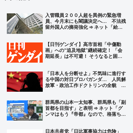
入管職員２００人超を異例の緊急増
員、今月末にも閣議決定へ… 不法残
留外国人の摘発強化 ➾ ネット「給料
プラス歩合制にしても文句言わないか
らどんどん増やして頑張ってくれ」
【日刊ゲンダイ】高市首相「中傷動
「公明党と連立解消してから日本が正
画」への“追及地獄”継続確定！ 「会
常化してきてる」
期延長」は不可避！ そうなると困る
のは高市首相だ！ 会期延長で中傷動
画の追及を受ける機会が確実に増え
「日本人を分断せよ」不気味に進行す
る！さあどうする？➾ ネット「捏造が
る中国の対日プロパガンダ… 人民解
バレて文春も松井も逃亡してるのにま
放軍・政治工作ドクトリンの全貌 ➾
だやるのかよｗ」
ネット「その中国共産党の忠実な駒た
ちが今日も国会前で頑張ってました
群馬県の山本一太知事、群馬県も「副
よ？ｗ」「工作員が目立ってるだけで
首都を目指す」と表明 ➾ ネット「グ
分断は出来てないよねw」
ンマはもう『帝都』なので、格落ちは
嫌です」「群馬だと何故か嫉妬心なく
推せる」
日本共産党「日比軍事協力は危険」