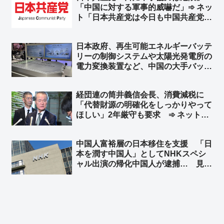
「中国に対する軍事的威嚇だ」➾ ネッ
ト「日本共産党は今日も中国共産党の
ために頑張ってるなｗｗ」「日本の左
翼ってナチュラルに東南アジア諸国の
日本政府、再生可能エネルギーバッテ
主権を否定するよね」「つまり共産党
リーの制御システムや太陽光発電所の
が言う事の反対が正解」
電力変換装置など、中国の大手バッテ
リー企業にサイバーセキュリティ認証
で「不合格」 日本市場から排除へ
経団連の筒井義信会長、消費減税に
ファーウェイ、サングロウ、BYD、
「代替財源の明確化をしっかりやって
CATL…など
ほしい」2年厳守も要求 ➾ ネット
「減税になんで財源がいるんよ」「国
民選挙で選ばれた結果に、国民選挙で
中国人富裕層の日本移住を支援 「日
選ばれてもない経団連会長がえらそう
本を潤す中国人」としてNHKスペシ
に」
ャル出演の帰化中国人が逮捕… 見逃
しサービス配信停止 ➾ ネット「日本
を無茶苦茶にしてくれる中国人を宣伝
してあげてたわけだな？」