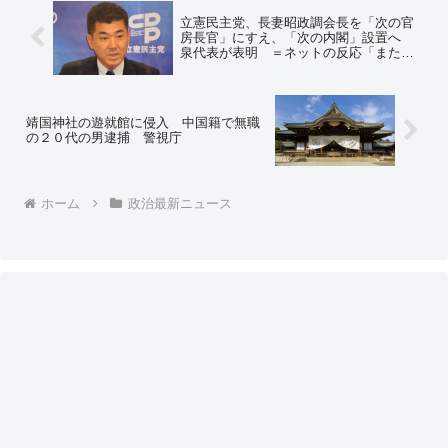
立憲民主党、長妻昭政調会長を「次の官
房長官」にすえ、「次の内閣」設置へ
泉代表が表明 ＝ネットの反応「またネ
クスト内閣で与党ごっこするんです
か？ 懲りないねえ」「そういうのは政
権交代出来そうな政党がやること」
靖国神社の遊就館に侵入 中国籍で無職
の２０代の男逮捕 警視庁
ホーム
政治最新ニュース