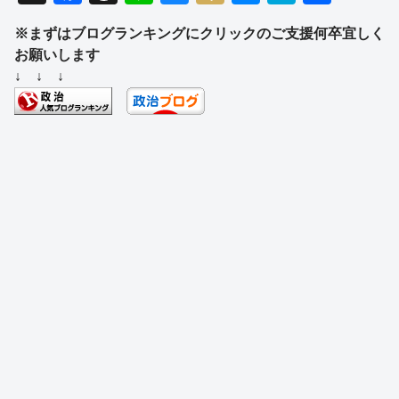
a
hr
n
u
ixi
e
at
有
※まずはブログランキングにクリックのご支援何卒宜しく
c
e
e
e
ss
e
お願いします
e
a
sk
e
n
↓ ↓ ↓
b
d
y
n
a
o
s
g
o
er
k