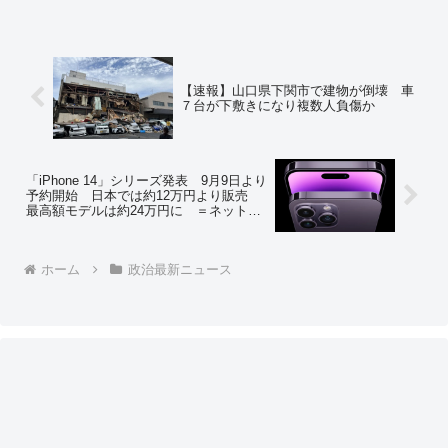
【速報】山口県下関市で建物が倒壊 車
７台が下敷きになり複数人負傷か
「iPhone 14」シリーズ発表 9月9日より
予約開始 日本では約12万円より販売
最高額モデルは約24万円に ＝ネットの
反応「無理… 買えない」「14の無印っ
て大した進化無いみたいだから13を値下
げ価格で買った方がいいですか？」
ホーム
政治最新ニュース