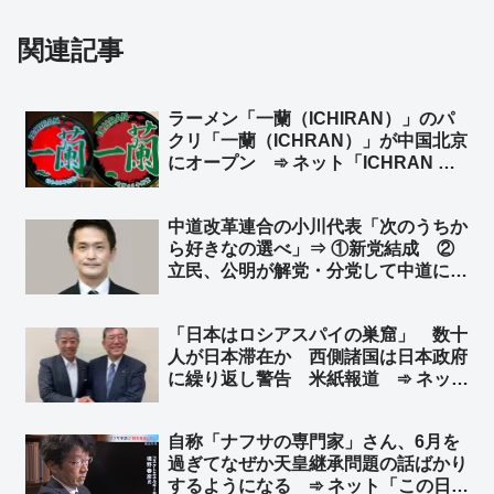
関連記事
ラーメン「一蘭（ICHIRAN）」のパ
クリ「一蘭（ICHRAN）」が中国北京
にオープン ➾ ネット「ICHRAN ｗ
ｗｗｗｗｗ」「一蘭去ってまた一蘭」
中道改革連合の小川代表「次のうちか
ら好きなの選べ」⇒ ①新党結成 ②
立民、公明が解党・分党して中道に合
流 ③立民、公明の参院議員が離党し
て中道に入党 ④3党が存続したまま
「日本はロシアスパイの巣窟」 数十
国会での態度を一本化する ➾ ネット
人が日本滞在か 西側諸国は日本政府
「➄中道解党、立憲と公明に戻る」
に繰り返し警告 米紙報道 ➾ ネット
「岸田と石破の”昼行燈”政権の時だ
な」「『日本はスパイ天国ではない』
自称「ナフサの専門家」さん、6月を
との答弁書を閣議決定した石破政権ｗ
過ぎてなぜか天皇継承問題の話ばかり
ｗ」
するようになる ➾ ネット「この日も