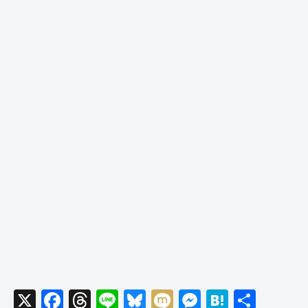
X
F
T
Li
Bl
M
M
H
共