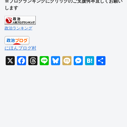
※ブログランキングにクリックのご支援何卒宜しくお願い
します
政治ランキング
にほんブログ村
X
F
T
Li
Bl
M
M
H
共
a
hr
n
u
ixi
e
at
有
c
e
e
e
ss
e
e
a
sk
e
n
b
d
y
n
a
o
s
g
o
er
k