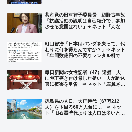
近いw → 報道特集『皇室問題を専門
とする境野氏に伺いました』」「現実
共産党の田村智子委員長 辺野古事故
逃避やろ」
「抗議活動の説明は自己紹介で、参加
させる意図はない」➾ ネット「んなわ
けあるかボケ」「その自己紹介とやら
で、自分達は違法行為をしている趣旨
町山智浩「日本はパンダを失って、代
の発言をしてるので、その連中に生徒
わりに何を得たんですか？」➾ ネット
の命を預けたんですね？」
「年間数億円の不要なレンタル料です
ね」「台湾からの信頼」「どんな事象
にも代わりに何かを得ないとダメなん
毎日新聞の女性記者（47）逮捕 夫
か」
に包丁突き付け脅した疑い 夫が駒込
署に被害を申告 ➾ ネット「左翼さん
怒りの『対話で解決』放棄へｗ」
徳島県の人口、大正時代（67万212
人）を下回る66万人台に… ➾ ネッ
ト「旧石器時代よりは人口は多いと思
う」「魅力的な県だけどな徳島県」
「徳島は魚も美味いし地鶏の『阿波尾
鶏（あわおどり）』も美味いぞ？ 一