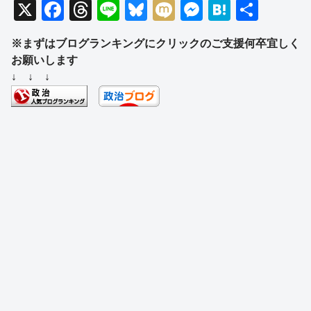
X
F
T
Li
Bl
M
M
H
共
a
hr
n
u
ixi
e
at
有
※まずはブログランキングにクリックのご支援何卒宜しく
c
e
e
e
ss
e
お願いします
e
a
sk
e
n
↓ ↓ ↓
b
d
y
n
a
o
s
g
o
er
k