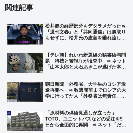
関連記事
松井健の経歴部分もデタラメだったｗ
『週刊文春』と『共同通信』は裏取り
もせずに、松井氏の虚言を垂れ流して
いたｗ ➾ ネット「立憲や共産、中道
はもう『松井健を参考人で呼べ！』っ
【テレ朝】れいわ新選組の秘書給与問
て言わなくなるねw」
題 特捜と警視庁が捜査中 ➾ ネット
「山本太郎と大石あきこが逃げた本当
の理由がコレだろうな」「れいわ信者
が更に陰謀論に染まってしまうww」
朝日新聞「外務省、大学生のロシア派
遣再開へ」➾ 数週間前までロシアの大
学に行ってた人「外務省は無責任。あ
なたたちはちゃんと学生をサポートで
きるの？送金は？何が起こっても留学
「原材料の供給見通しが立った」
保険は降りないよ？VPN無いと家族
TOTO、ユニットバスなどの受注を9
と連絡取れないよ？防空システムは鉄
日から全面的に再開 ➾ ネット「だっ
壁じゃないよ？」
てw TBSと自称ナフサの専門家さん