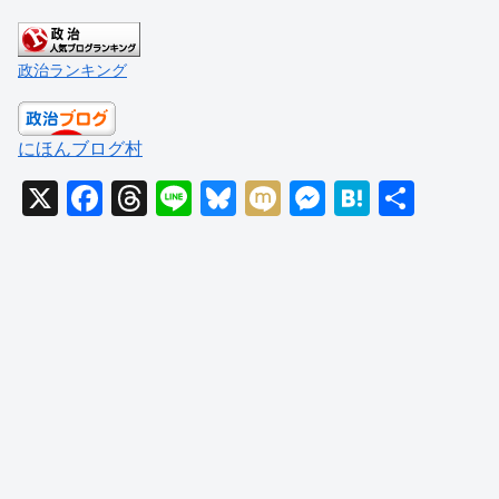
政治ランキング
にほんブログ村
X
F
T
Li
Bl
M
M
H
共
a
hr
n
u
ixi
e
at
有
c
e
e
e
ss
e
e
a
sk
e
n
b
d
y
n
a
o
s
g
o
er
k