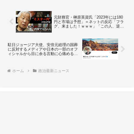
元財務官・榊原英資氏「2023年には180
円と市場は予想」＝ネットの反応「フラ
グ、来ました！ｗｗｗ」「この人、逆神
で有名なんでしょ？」「コイツがそう言
うなら、そうならないってことだな」
駐日ジョージア大使、安倍元総理の国葬
に反対するメディアや日本の一部のオフ
ィシャルから目に余る言動に心痛める
「安倍首相を追悼したい来賓の思い」も
考慮に ＝ネットの反応「お恥ずかしい
限りです…」
ホーム
政治最新ニュース