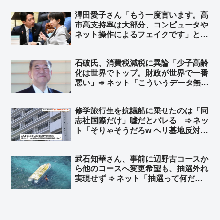
w」
澤田愛子さん「もう一度言います。高
市高支持率は大部分、コンピュータや
ネット操作によるフェイクです」と、
証拠もなしに妄想を振りまく ➾ ネッ
ト「どうやったら”アンチ高市”ばかり
石破氏、消費税減税に異論「少子高齢
のオールドメディアをコントロールで
化は世界でトップ。財政が世界で一番
きるんですか？ｗ」
悪い」➾ ネット「こういうデータ無視
の荒唐無稽なウソを堂々と言える人間
がマスコミは大好きだからね」
修学旅行生を抗議船に乗せたのは「同
志社国際だけ」嘘だとバレる ➾ ネッ
ト「そりゃそうだろw ヘリ基地反対協
議会が修学旅行の中学生を乗せたこと
をブログに書いてるんだから」「東京
武石知華さん、事前に辺野古コースか
都内の2校だけでは済まないと思う
ら他のコースへ変更希望も、抽選外れ
よ？」
実現せず ➾ ネット「抽選って何だ
よ、全員変更させろよ、それとも何
か？ 左翼活動家に捧げる人身御供が
少ないと体裁が整わないからか？」