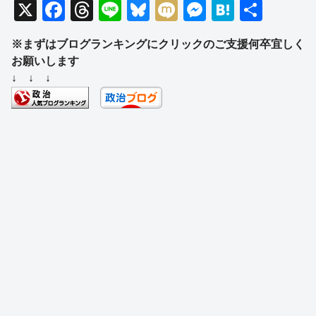
X
F
T
Li
Bl
M
M
H
共
a
hr
n
u
ixi
e
at
有
※まずはブログランキングにクリックのご支援何卒宜しく
c
e
e
e
ss
e
お願いします
e
a
sk
e
n
↓ ↓ ↓
b
d
y
n
a
o
s
g
o
er
k