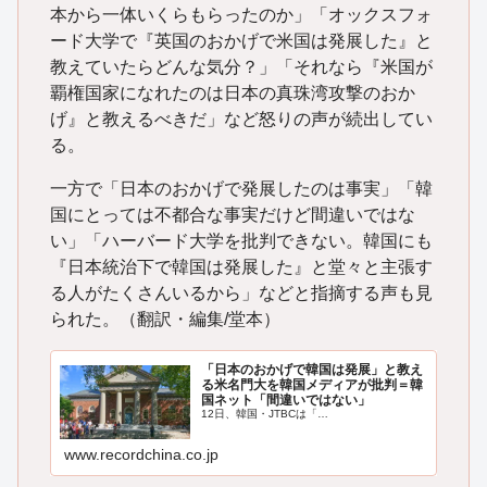
本から一体いくらもらったのか」「オックスフォ
ード大学で『英国のおかげで米国は発展した』と
教えていたらどんな気分？」「それなら『米国が
覇権国家になれたのは日本の真珠湾攻撃のおか
げ』と教えるべきだ」など怒りの声が続出してい
る。
一方で「日本のおかげで発展したのは事実」「韓
国にとっては不都合な事実だけど間違いではな
い」「ハーバード大学を批判できない。韓国にも
『日本統治下で韓国は発展した』と堂々と主張す
る人がたくさんいるから」などと指摘する声も見
られた。（翻訳・編集/堂本）
「日本のおかげで韓国は発展」と教え
る米名門大を韓国メディアが批判＝韓
国ネット「間違いではない」
12日、韓国・JTBCは「…
www.recordchina.co.jp