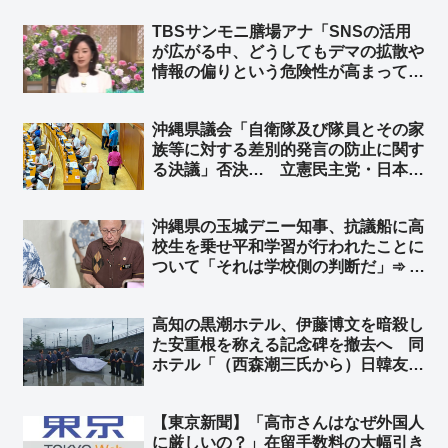
民民主は、こんな他責思考の左翼政党
TBSサンモニ膳場アナ「SNSの活用
らと徒党を組むのは悪手だと思う
が広がる中、どうしてもデマの拡散や
ぞ？」
情報の偏りという危険性が高まってし
まう。だからこそ、こぼれ落ちる声を
拾い上げるメディアのバランス感覚が
沖縄県議会「自衛隊及び隊員とその家
重要になってきてる」➾ ネット「バラ
族等に対する差別的発言の防止に関す
ンス感覚がないのはおめーらだよ」
る決議」否決… 立憲民主党・日本共
産党などが反対、公明党4人が退席
➾ ネット「これを否決するってスゲー
沖縄県の玉城デニー知事、抗議船に高
な、沖縄県議会…」
校生を乗せ平和学習が行われたことに
ついて「それは学校側の判断だ」➾ ネ
ット「抗議船の無法者を長年黙認して
きたのはテメーだろーがよ！」
高知の黒潮ホテル、伊藤博文を暗殺し
た安重根を称える記念碑を撤去へ 同
ホテル「（西森潮三氏から）日韓友好
を象徴する碑との説明を受けていた」
➾ ネット「安倍晋三元首相を暗殺した
【東京新聞】「高市さんはなぜ外国人
山上徹也を称える記念碑と同義だから
に厳しいの？」在留手数料の大幅引き
な」