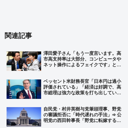
関連記事
澤田愛子さん「もう一度言います。高
市高支持率は大部分、コンピュータや
ネット操作によるフェイクです」と、
証拠もなしに妄想を振りまく ➾ ネッ
ト「どうやったら”アンチ高市”ばかり
ベッセント米財務長官「日本円は過小
のオールドメディアをコントロールで
評価されている」「経済は好調で、高
きるんですか？ｗ」
市総理は強力な政策を打ち出してい
る」FOXのインタビューで ➾ ネッ
ト「”逆”口先介入ｗｗ」
自民党・村井英樹与党筆頭理事、野党
の審議拒否に「時代遅れの手法」➾ 公
明党の西田幹事長「野党に転嫁するの
か！」と批判 ➾ ネット「参政党や国