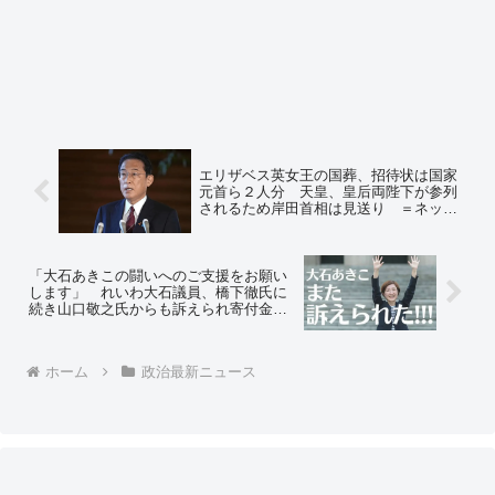
エリザベス英女王の国葬、招待状は国家
元首ら２人分 天皇、皇后両陛下が参列
されるため岸田首相は見送り ＝ネット
の反応「岸田、出席を検討 ⇒ 招待状
がなかったw」「岸田がムンに見えてき
たww」「岸田と林は駐車場の交通整理
な」
「大石あきこの闘いへのご支援をお願い
します」 れいわ大石議員、橋下徹氏に
続き山口敬之氏からも訴えられ寄付金呼
びかけ 「自分の言動の結果なのに」疑
問の声も ＝ネットの反応「訴えられた
って喜んでるような画像を上げて、カネ
ホーム
政治最新ニュース
をくれって、凄い商売ですね」