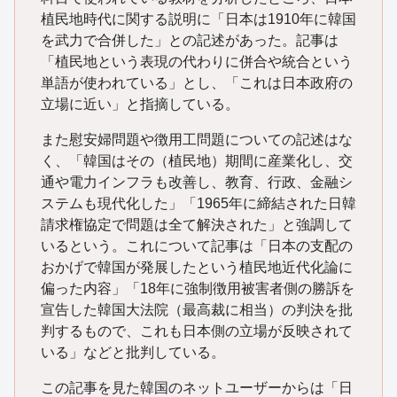
植民地時代に関する説明に「日本は1910年に韓国
を武力で合併した」との記述があった。記事は
「植民地という表現の代わりに併合や統合という
単語が使われている」とし、「これは日本政府の
立場に近い」と指摘している。
また慰安婦問題や徴用工問題についての記述はな
く、「韓国はその（植民地）期間に産業化し、交
通や電力インフラも改善し、教育、行政、金融シ
ステムも現代化した」「1965年に締結された日韓
請求権協定で問題は全て解決された」と強調して
いるという。これについて記事は「日本の支配の
おかげで韓国が発展したという植民地近代化論に
偏った内容」「18年に強制徴用被害者側の勝訴を
宣告した韓国大法院（最高裁に相当）の判決を批
判するもので、これも日本側の立場が反映されて
いる」などと批判している。
この記事を見た韓国のネットユーザーからは「日