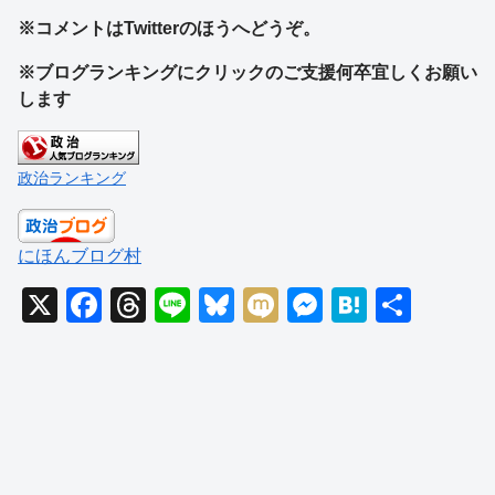
※コメントはTwitterのほうへどうぞ。
※ブログランキングにクリックのご支援何卒宜しくお願い
します
政治ランキング
にほんブログ村
X
F
T
Li
Bl
M
M
H
共
a
hr
n
u
ixi
e
at
有
c
e
e
e
ss
e
e
a
sk
e
n
b
d
y
n
a
o
s
g