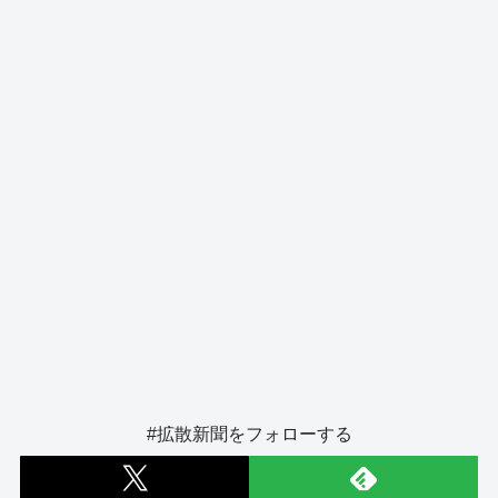
o
er
k
#拡散新聞をフォローする