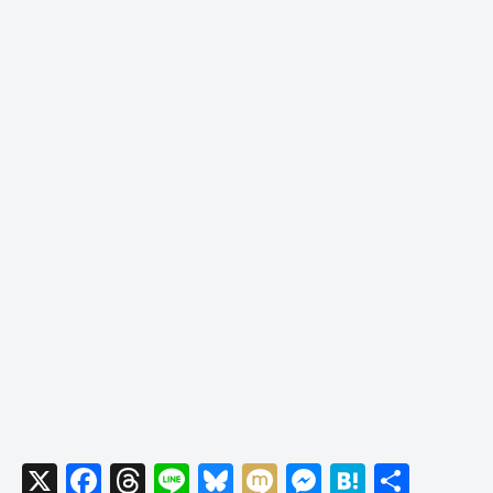
X
F
T
Li
Bl
M
M
H
共