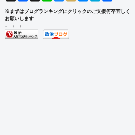
a
hr
n
u
ixi
e
at
有
※まずはブログランキングにクリックのご支援何卒宜しく
c
e
e
e
ss
e
お願いします
e
a
sk
e
n
↓ ↓ ↓
b
d
y
n
a
o
s
g
o
er
k