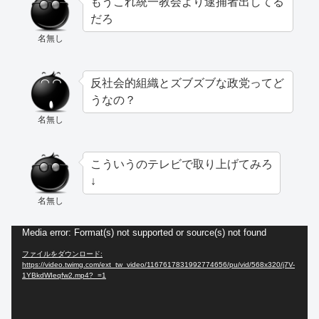
もうこれ統一教会より逮捕者出してる
だろ
名無し
反社会的組織とズブズブな政党ってど
うなの？
名無し
こういうのテレビで取り上げてみろ
↓
名無し
動
Media error: Format(s) not supported or source(s) not found
画
ファイルをダウンロード:
https://video.twimg.com/ext_tw_video/1167617831992774656/pu/vid/568x320/j7V-
プ
1YBkdWIeqfw2.mp4?_=1
レ
ー
ヤ