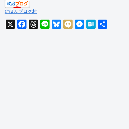
にほんブログ村
X
F
T
Li
Bl
M
M
H
共
a
hr
n
u
ixi
e
at
有
c
e
e
e
ss
e
e
a
sk
e
n
b
d
y
n
a
o
s
g
o
er
k