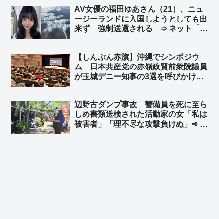
ｗ」「＞永田町のあちこちで… ←
AV女優の福田ゆあさん（21）、ニュ
お前んとこ全く取材しないで有名だろ
ージーランドに入国しようとしても出
ｗ」
来ず 強制送還される ➾ ネット「よ
く見破ったな、ニュージーランドの入
管」
【しんぶん赤旗】沖縄でシンポジウ
ム 日本共産党の赤嶺政賢前衆院議員
が玉城デニー知事の3選を呼びかけ
アメリカの社会主義者からもメッセー
ジ「世界中の左翼の組織者や活動家の
辺野古ダンプ事故 警備員を死に至ら
連帯」を呼びかけ ➾ ネット「もう隠
しめ書類送検された活動家の女「私は
さず一気に噴き出し始めたな、沖縄」
被害者」「理不尽な攻撃負けぬ」➾ ネ
ット「誰が見ても死亡した警備員さん
が被害者だろ」「こんな無茶苦茶なこ
と言ってる集会の写真で玉城デニーの
旗が風でなびいてるねー」