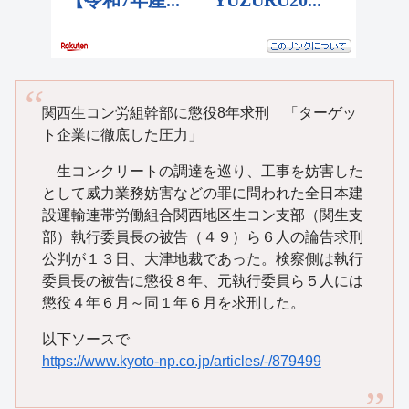
関西生コン労組幹部に懲役8年求刑 「ターゲッ
ト企業に徹底した圧力」
生コンクリートの調達を巡り、工事を妨害した
として威力業務妨害などの罪に問われた全日本建
設運輸連帯労働組合関西地区生コン支部（関生支
部）執行委員長の被告（４９）ら６人の論告求刑
公判が１３日、大津地裁であった。検察側は執行
委員長の被告に懲役８年、元執行委員ら５人には
懲役４年６月～同１年６月を求刑した。
以下ソースで
https://www.kyoto-np.co.jp/articles/-/879499