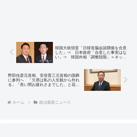
韓国大統領室「日韓首脳会談開催を合意
した」⇒ 日本政府「合意した事実はな
い」⇒ 韓国外相「調整段階」＝ネット
の反応「あら韓国側がトーンダウンw」
「合意したことは守らないくせに、合意
してないことは履行させようとするんだ
野田佳彦元首相、安倍晋三元首相の国葬
な」
に参列へ 「欠席は私の人生観から外れ
る」「長い間お疲れさまでした、と花を
たむけてお別れしたい」 ＝ネットの反
応「立憲民主党コア支持者からはバッシ
ングされるだろうけど、これが正常な判
ホーム
政治最新ニュース
断」