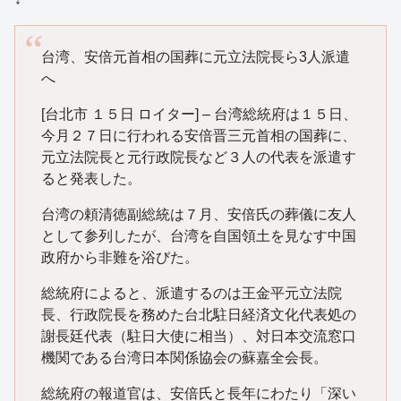
台湾、安倍元首相の国葬に元立法院長ら3人派遣
へ
[台北市 １５日 ロイター] – 台湾総統府は１５日、
今月２７日に行われる安倍晋三元首相の国葬に、
元立法院長と元行政院長など３人の代表を派遣す
ると発表した。
台湾の頼清徳副総統は７月、安倍氏の葬儀に友人
として参列したが、台湾を自国領土を見なす中国
政府から非難を浴びた。
総統府によると、派遣するのは王金平元立法院
長、行政院長を務めた台北駐日経済文化代表処の
謝長廷代表（駐日大使に相当）、対日本交流窓口
機関である台湾日本関係協会の蘇嘉全会長。
総統府の報道官は、安倍氏と長年にわたり「深い