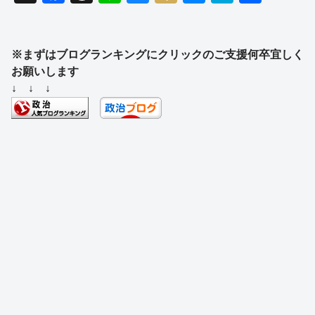
a
hr
n
u
ixi
e
at
有
c
e
e
e
ss
e
e
a
sk
e
n
※まずはブログランキングにクリックのご支援何卒宜しく
お願いします
b
d
y
n
a
↓ ↓ ↓
o
s
g
o
er
k