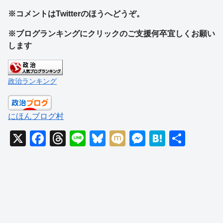
※コメントはTwitterのほうへどうぞ。
※ブログランキングにクリックのご支援何卒宜しくお願い
します
政治ランキング
にほんブログ村
X
F
T
Li
Bl
M
M
H
共
a
hr
n
u
ixi
e
at
有
c
e
e
e
ss
e
e
a
sk
e
n
b
d
y
n
a
o
s
g