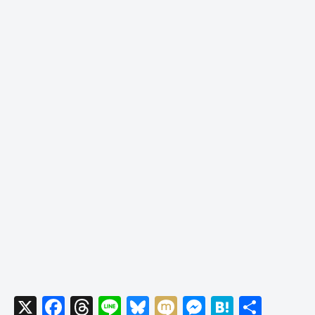
X
F
T
Li
Bl
M
M
H
共