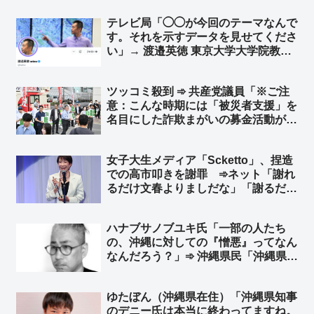
な」
テレビ局「◯◯が今回のテーマなんで
す。それを示すデータを見せてくださ
い」→ 渡邉英徳 東京大学大学院教授
「データから考えると◯◯とは言えな
いです」→ テレビ局「そうですか、
ツッコミ殺到 ➾ 共産党議員「※ご注
使わないかも知れません」→ 渡邉英
意：こんな時期には「被災者支援」を
徳氏「結論ありきの番組制作…」
名目にした詐欺まがいの募金活動が行
われる事が多くなるので注意が必要で
す。確実に最も皆さんの気持ちが届け
女子大生メディア「Scketto」、捏造
られる方法は、日本共産党が行う募金
での高市叩きを謝罪 ➾ネット「謝れ
です」
るだけ文春よりましだな」「謝るだけ
マシだけど、そんなもん常識で考えて
贈与するわけないの分かるだろw」
ハナブサノブユキ氏「一部の人たち
の、沖縄に対しての『憎悪』ってなん
なんだろう？」➾ 沖縄県民「沖縄県民
の私が言うね。沖縄は全く叩かれてな
い。むしろ、お前みたいな奴が『沖
ゆたぼん（沖縄県在住）「沖縄県知事
縄』を利用して、さも沖縄の代弁者か
のデニー氏は本当に終わってますね。
のように語る奴に『憎悪』が向かって