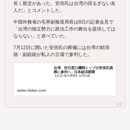
長く親交があった。安倍氏は台湾の揺るぎない友
人だ」とコメントした。
中国外務省の毛寧副報道局長は8日の記者会見で
「台湾の独立勢力に政治工作の舞台を提供しては
ならない」と述べていた。
7月12日に開いた安倍氏の葬儀には台湾の頼清
徳・副総統が私人の立場で参列した。
台湾、対日窓口機関トップが安倍氏国
葬に参列へ - 日本経済新聞
【台北=龍元秀明】台湾の総…
www.nikkei.com