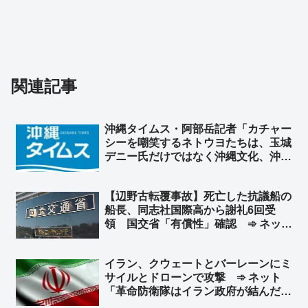
関連記事
沖縄タイムス・阿部岳記者「カチャー
シーを嘲笑するネトウヨたちは、玉城
デニー氏だけではなく沖縄文化、沖縄
そのものを嘲笑している。醜い差別」
➾ ネット「論点すり替え王」「『左翼
【辺野古転覆事故】死亡した抗議船の
は主語をデカくする』『デモ参加者を
船長、同志社国際高から謝礼6回受
盛る』← これはセットな」
領 国交省「有償性」確認 ➾ ネット
「ボランティアちゃうやん」
イラン、クウェートとバーレーンにミ
サイルとドローンで攻撃 ➾ ネット
「革命防衛隊はイラン政府が結んだ停
戦合意なんて知ったこっちゃねえし