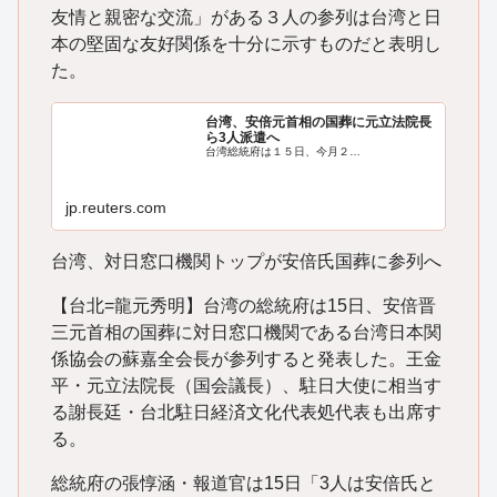
友情と親密な交流」がある３人の参列は台湾と日
本の堅固な友好関係を十分に示すものだと表明し
た。
台湾、安倍元首相の国葬に元立法院長
ら3人派遣へ
台湾総統府は１５日、今月２…
jp.reuters.com
台湾、対日窓口機関トップが安倍氏国葬に参列へ
【台北=龍元秀明】台湾の総統府は15日、安倍晋
三元首相の国葬に対日窓口機関である台湾日本関
係協会の蘇嘉全会長が参列すると発表した。王金
平・元立法院長（国会議長）、駐日大使に相当す
る謝長廷・台北駐日経済文化代表処代表も出席す
る。
総統府の張惇涵・報道官は15日「3人は安倍氏と