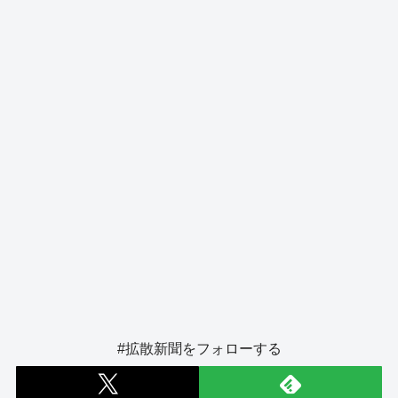
o
er
k
#拡散新聞をフォローする