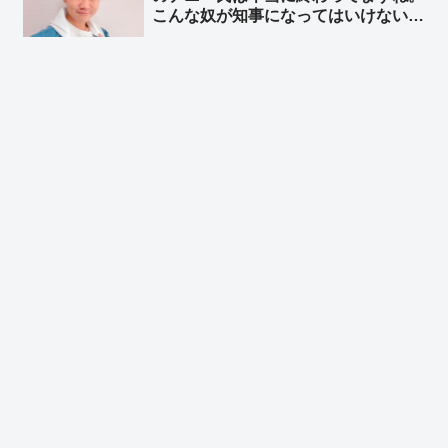
こんな奴が知事になってはいけない」
いる」
➾ ネット「いっつも我々の気持ち代弁
してくれる17才だと？」