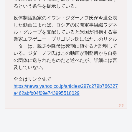
るという条件を提示している。
反体制活動家のイワン・ジダーノフ氏が今週公表
した動画によれば、ロシアの民間軍事組織ワグネ
ル・グループを支配していると米国が指摘する実
業家エフゲニー・プリゴジン氏に似たこのリクル
ーターは、脱走や降伏は死刑に値すると説明して
いる。ジダーノフ氏はこの動画が刑務所から自身
の団体に送られたものだと述べたが、詳細には言
及していない。
全文はリンク先で
https://news.yahoo.co.jp/articles/297c279b766327
a462abfb04f09e743995518029