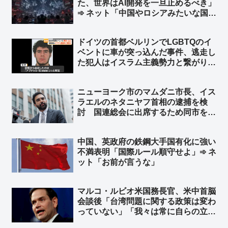
た、世界はAI開発を一旦止めるべき」
➾ ネット「中国やロシアみたいな国が
ある限り無理だな」「映画化まったな
し！」
ドイツの首都ベルリンでLGBTQのイ
ベントに車が突っ込んだ事件、逃走し
た犯人はイスラム主義勢力と繋がり
➾ ネット「左翼『差別主義者の右翼に
よる犯行だろ！』→ 『えっ？…イス
ニューヨーク市のマムダニ市長、イス
ラム…』→『……』←この展開だろ
ラエルのネタニヤフ首相の逮捕を検
ww」
討 国連総会に出席するため同市を訪
れた時に逮捕 ➾ ネット「で、プーチ
ンにも逮捕状出てるけど、同じ事しな
中国、英政府の鉄鋼大手国有化に強い
いよね？」
不満表明「国際ルール順守せよ」➾ ネ
ット「お前が言うな」
マルコ・ルビオ米国務長官、米中首脳
会談後「台湾問題に関する政策は変わ
っていない」「我々は常に自らの立場
を明確にしている」と発言 台湾外交