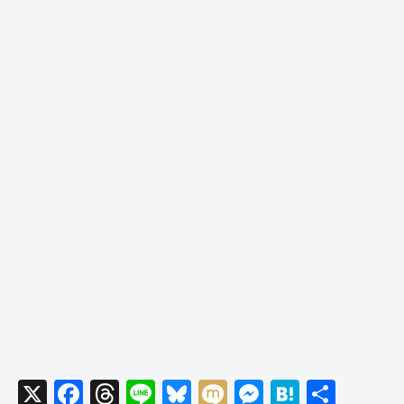
X
F
T
Li
Bl
M
M
H
共