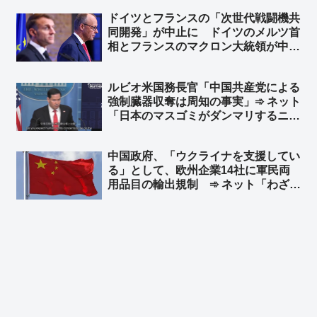
部長が米国に謝意 ➾ ネット「日本の
ドイツとフランスの「次世代戦闘機共
マスゴミさんによると、米中会談で日
同開発」が中止に ドイツのメルツ首
本と台湾は梯子を外された設定なのに
相とフランスのマクロン大統領が中止
ｗ」
することで合意 ➾ ネット「で、ドイ
ツが日英伊の次世代戦闘機開発に相乗
ルビオ米国務長官「中国共産党による
りという流れ？」
強制臓器収奪は周知の事実」➾ ネット
「日本のマスゴミがダンマリするニュ
ースですわｗｗ」
中国政府、「ウクライナを支援してい
る」として、欧州企業14社に軍民両
用品目の輸出規制 ➾ ネット「わざわ
ざ日本の味方作ってくれるのかよｗ」
「セルフ包囲網構築しつつあるなｗ」