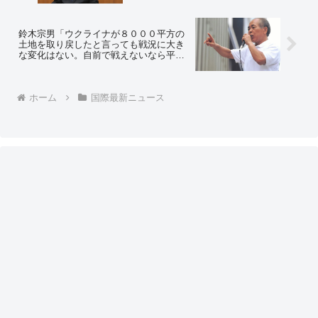
応「立憲民主党コア支持者からはバッシ
ングされるだろうけど、これが正常な判
断」
鈴木宗男「ウクライナが８０００平方の
土地を取り戻したと言っても戦況に大き
な変化はない。自前で戦えないなら平和
的解決を模索すべきである」「『一億総
玉砕』… 日本の二の舞いをウクライナ
にやらせてはならない」＝ネットの反応
「ここまでくるとカルトだな」
ホーム
国際最新ニュース