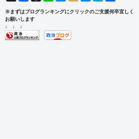
a
hr
n
u
ixi
e
at
有
※まずはブログランキングにクリックのご支援何卒宜しく
c
e
e
e
ss
e
お願いします
e
a
sk
e
n
↓ ↓ ↓
b
d
y
n
a
o
s
g
o
er
k