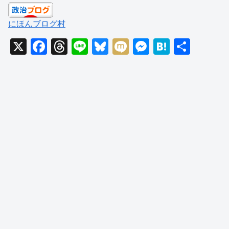
にほんブログ村
X
F
T
Li
Bl
M
M
H
共
a
hr
n
u
ixi
e
at
有
c
e
e
e
ss
e
e
a
sk
e
n
b
d
y
n
a
o
s
g
o
er
k