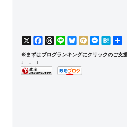
X
F
T
Li
Bl
M
M
H
a
hr
n
u
ixi
e
at
※まずはブログランキングにクリックのご支
c
e
e
e
ss
e
↓ ↓ ↓
e
a
sk
e
n
b
d
y
n
a
o
s
g
o
er
k