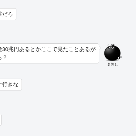
裕だろ
産30兆円あるとかここで見たことあるが
ろ？
名無し
ナ行きな