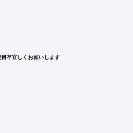
共
有
援何卒宜しくお願いします