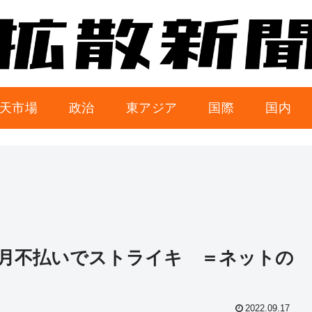
天市場
政治
東アジア
国際
国内
月不払いでストライキ ＝ネットの
2022.09.17