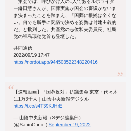
集会では、呼びかけ人の1人であるルポライタ
ー鎌田慧さんが、国葬実施が国会の審議がないま
ま決まったことを踏まえ、「国葬に根拠は全くな
い。何でも勝手に閣議で決める姿勢は封建主義的
だ」と批判した。共産党の志位和夫委員長、社民
党の福島瑞穂党首も登壇した。
共同通信
2022/09/19 17:47
https://nordot.app/944503522348220416
【速報動画】「国葬反対」抗議集会 東京・代々木
に1万3千人｜山陰中央新報デジタル
https://t.co/s4T39KJHrE
— 山陰中央新報（Sデジ編集部）
(@SaninChuo_)
September 19, 2022