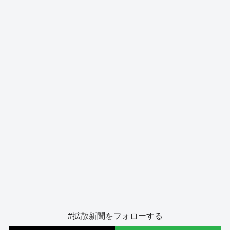
b
d
y
n
a
o
s
g
o
er
k
#拡散新聞をフォローする