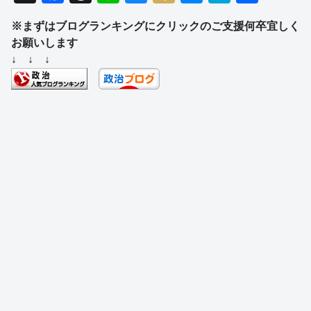
a
hr
n
u
ixi
e
at
有
※まずはブログランキングにクリックのご支援何卒宜しく
c
e
e
e
ss
e
お願いします
e
a
sk
e
n
↓ ↓ ↓
b
d
y
n
a
o
s
g
o
er
k