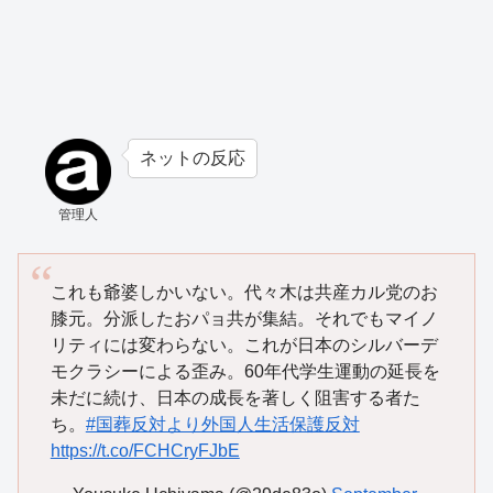
ネットの反応
管理人
これも爺婆しかいない。代々木は共産カル党のお
膝元。分派したおパョ共が集結。それでもマイノ
リティには変わらない。これが日本のシルバーデ
モクラシーによる歪み。60年代学生運動の延長を
未だに続け、日本の成長を著しく阻害する者た
ち。
#国葬反対より外国人生活保護反対
https://t.co/FCHCryFJbE