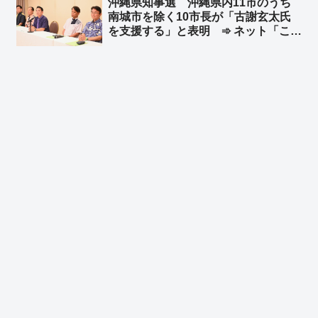
沖縄県知事選 沖縄県内11市のうち
本金』のせいではなく別件の理由の
南城市を除く10市長が「古謝玄太氏
『やらかし』のようです」
を支援する」と表明 ➾ ネット「これ
は沖縄タイムスも報じざるを得ない
w」