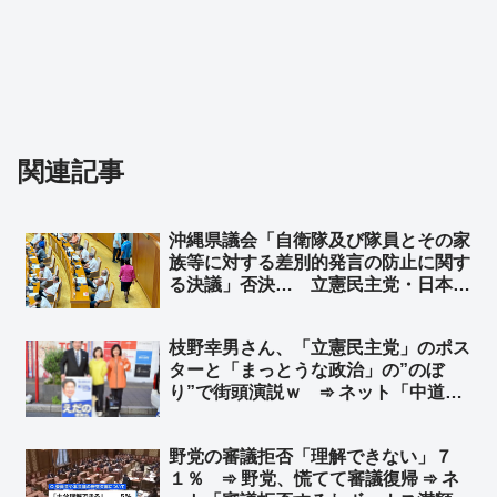
関連記事
沖縄県議会「自衛隊及び隊員とその家
族等に対する差別的発言の防止に関す
る決議」否決… 立憲民主党・日本共
産党などが反対、公明党4人が退席
➾ ネット「これを否決するってスゲー
枝野幸男さん、「立憲民主党」のポス
な、沖縄県議会…」
ターと「まっとうな政治」の”のぼ
り”で街頭演説ｗ ➾ ネット「中道改
革連合から選挙出ていませんでした
か？ｗ」「”まっとう”の使用例が一般
野党の審議拒否「理解できない」７
人とは違うようです」
１％ ➾ 野党、慌てて審議復帰 ➾ ネ