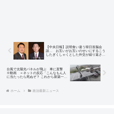
【中央日報】説明食い違う韓日首脳会
談… お互いがお互いのせいにするこう
したぎくしゃくとした外交が繰り返され
る背景は何か 岸田首相の「どっちつか
ず」スタイル
台風で太陽光パネルが飛ぶ 車に直撃
※動画 ＝ネットの反応「こんなもん人
に当たったら死ぬぞ？ これから新築一軒
家に設置しろってバカじゃねーの？」
「『太陽光は自然にやさしい(ｷﾘｯ)』 自然
にボコられとるやないかい！w」
ホーム
政治最新ニュース