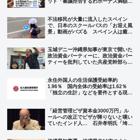
ット「審議拒否するわボーナス満額も
らうわで、野党への風当たりが強くな
ったからなw」「これだから議員削減
不法移民が大量に流入したスペイン
とか早くやれとしか思わん」
で、日本のスクールバスの「お迎え風
景」動画がパズる スペイン人は癒し
を求めているのか… ➾ スペイン人の
反応「この人たちは別の惑星の出身だ
玉城デニー沖縄県知事が東京で開いた
ね…」「これは何光年も先の話だ」
政治資金パーティーに、政治資金パー
ティーを批判していた共産党幹部らが
参加し批判殺到 ➾ ネット「自民党が
やれば裏金、自分がやれば記載漏れ、
永住外国人の生活保護受給率約
自分がやるのはキレイな政治資金パー
1.96％ 国内全体の受給率は1.62％
ティーww 左翼ですww」
「独立の生計」などを要件とする現行
の審査が十分に機能していない可能
性 収入などの要件を厳格化へ ➾ ネ
「経営管理ビザ資本金3000万円」ル
ット「受給率が日本人より低くないと
ールへの改正でビザが降りないと嘆い
おかしいからな」
ていたインド人… 石井孝明氏「埼玉
県政界筋からの話。ビザ規制強化前か
ら騒いでいるようで、『3000万円資