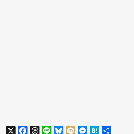
X
F
T
Li
Bl
M
M
H
共