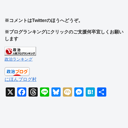
※コメントはTwitterのほうへどうぞ。
※ブログランキングにクリックのご支援何卒宜しくお願い
します
政治ランキング
にほんブログ村
X
F
T
Li
Bl
M
M
H
共
a
hr
n
u
ixi
e
at
有
c
e
e
e
ss
e
e
a
sk
e
n