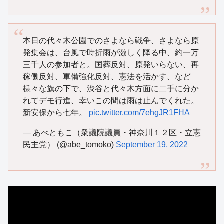
本日の代々木公園でのさよなら戦争、さよなら原
発集会は、台風で時折雨が激しく降る中、約一万
三千人の参加者と。国葬反対、原発いらない、再
稼働反対、軍備強化反対、憲法を活かす、など
様々な旗の下で、渋谷と代々木方面に二手に分か
れてデモ行進、幸いこの間は雨は止んでくれた。
新安保から七年。
pic.twitter.com/7ehgJR1FHA
— あべともこ（衆議院議員・神奈川１２区・立憲
民主党） (@abe_tomoko)
September 19, 2022