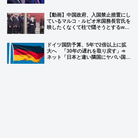
することで合意 ➾ ネット「で、ドイ
ツが日英伊の次世代戦闘機開発に相乗
【動画】中国政府、入国禁止措置にし
りという流れ？」
ているマルコ・ルビオ米国務長官氏を
映したくなくて柱で隠そうとするw
柱も合成の可能性w ➾ ネット「ルビオ
だけ会食時におかず一品減らされそう
ドイツ国防予算、5年で2倍以上に拡
w」
大へ 「30年の遅れを取り戻す」➾
ネット「日本と違い隣国にヤバい国が
無くてもこうだからな」