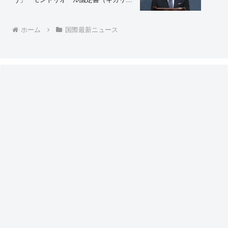
正案）の修正案を提案 賛成９６票、反
対０票で可決
ホーム
国際最新ニュース