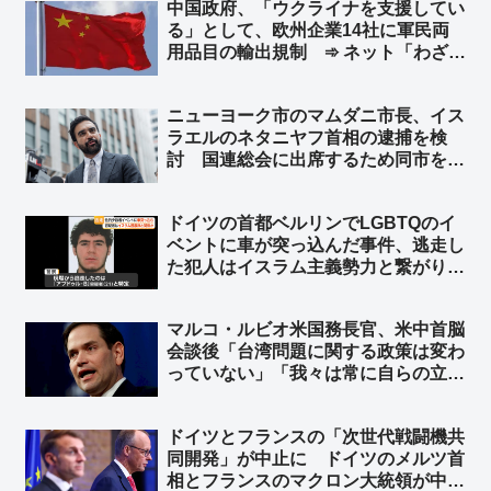
中国政府、「ウクライナを支援してい
る」として、欧州企業14社に軍民両
用品目の輸出規制 ➾ ネット「わざわ
ざ日本の味方作ってくれるのかよｗ」
「セルフ包囲網構築しつつあるなｗ」
ニューヨーク市のマムダニ市長、イス
ラエルのネタニヤフ首相の逮捕を検
討 国連総会に出席するため同市を訪
れた時に逮捕 ➾ ネット「で、プーチ
ンにも逮捕状出てるけど、同じ事しな
ドイツの首都ベルリンでLGBTQのイ
いよね？」
ベントに車が突っ込んだ事件、逃走し
た犯人はイスラム主義勢力と繋がり
➾ ネット「左翼『差別主義者の右翼に
よる犯行だろ！』→ 『えっ？…イス
マルコ・ルビオ米国務長官、米中首脳
ラム…』→『……』←この展開だろ
会談後「台湾問題に関する政策は変わ
ww」
っていない」「我々は常に自らの立場
を明確にしている」と発言 台湾外交
部長が米国に謝意 ➾ ネット「日本の
ドイツとフランスの「次世代戦闘機共
マスゴミさんによると、米中会談で日
同開発」が中止に ドイツのメルツ首
本と台湾は梯子を外された設定なのに
相とフランスのマクロン大統領が中止
ｗ」