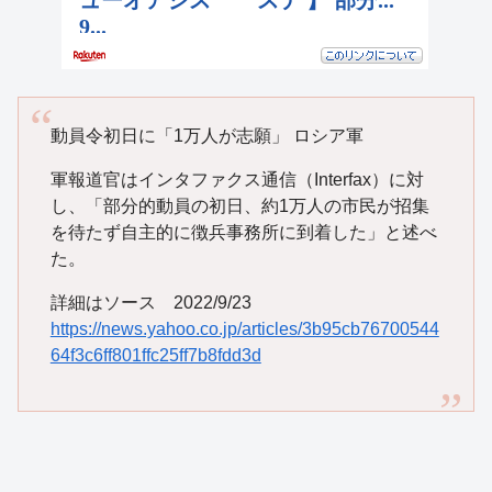
動員令初日に「1万人が志願」 ロシア軍
軍報道官はインタファクス通信（Interfax）に対
し、「部分的動員の初日、約1万人の市民が招集
を待たず自主的に徴兵事務所に到着した」と述べ
た。
詳細はソース 2022/9/23
https://news.yahoo.co.jp/articles/3b95cb76700544
64f3c6ff801ffc25ff7b8fdd3d