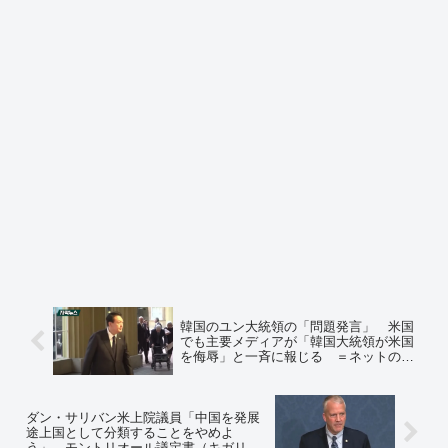
韓国のユン大統領の「問題発言」 米国
でも主要メディアが「韓国大統領が米国
を侮辱」と一斉に報じる ＝ネットの反
応「これはもうダメかもわからんねw」
「弾劾して、さっさと李在明と交代し
ろ！ww」
ダン・サリバン米上院議員「中国を発展
途上国として分類することをやめよ
う」 モントリオール議定書（キガリ改