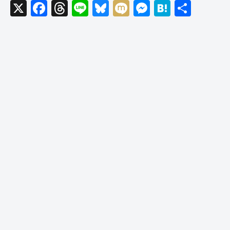
X
F
T
Li
Bl
M
M
H
共
a
hr
n
u
ixi
e
at
有
c
e
e
e
ss
e
e
a
sk
e
n
b
d
y
n
a
o
s
g
o
er
k