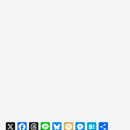
X
F
T
Li
Bl
M
M
H
共