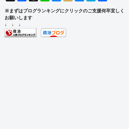
a
hr
n
u
ixi
e
at
有
※まずはブログランキングにクリックのご支援何卒宜しく
c
e
e
e
ss
e
お願いします
e
a
sk
e
n
↓ ↓ ↓
b
d
y
n
a
o
s
g
o
er
k