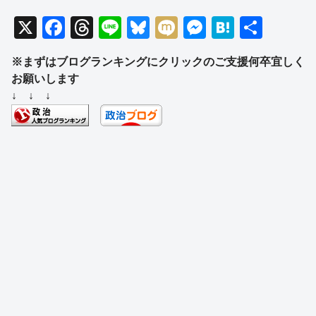
X
F
T
Li
Bl
M
M
H
共
a
hr
n
u
ixi
e
at
有
※まずはブログランキングにクリックのご支援何卒宜しく
c
e
e
e
ss
e
お願いします
e
a
sk
e
n
↓ ↓ ↓
b
d
y
n
a
o
s
g
o
er
k