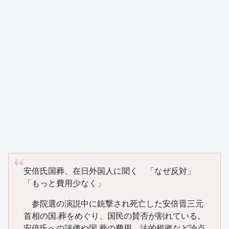
安倍氏国葬、在日外国人に聞く 「なぜ反対」
「もっと費用少なく」
参院選の演説中に銃撃され死亡した安倍晋三元
首相の国.葬をめぐり、国民の賛否が割れている。
安倍氏への評価や国.葬の費用、法的根拠など論点