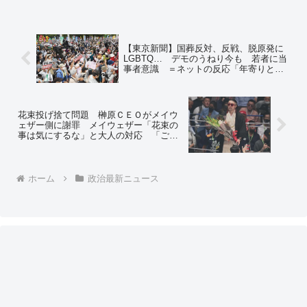
【東京新聞】国葬反対、反戦、脱原発に
LGBTQ… デモのうねり今も 若者に当
事者意識 ＝ネットの反応「年寄りと選
挙権が無い人の集まりとかバラしちゃっ
て大丈夫？」「組合のノボリの多いこと
w」
花束投げ捨て問題 榊原ＣＥＯがメイウ
ェザー側に謝罪 メイウェザー「花束の
事は気にするな」と大人の対応 「ごぼ
うの党」奧野卓志氏の幼稚さだけが目立
つ結果に ＝ネットの反応「あの沖縄の
成人式みたいな人はなんだったの？」
ホーム
政治最新ニュース