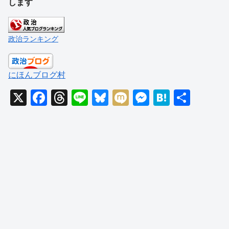
します
政治ランキング
にほんブログ村
X
F
T
Li
Bl
M
M
H
共
a
hr
n
u
ixi
e
at
有
c
e
e
e
ss
e
e
a
sk
e
n
b
d
y
n
a
o
s
g
o
er
k