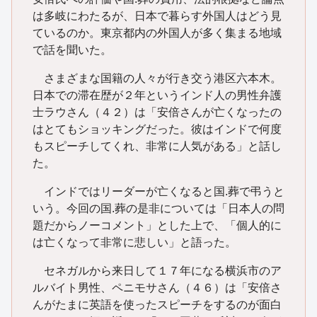
は多岐にわたるが、日本で暮らす外国人はどう見
ているのか。東京都内の外国人が多く集まる地域
で話を聞いた。
さまざまな国籍の人々が行き交う港区六本木。
日本での滞在歴が２年というインド人の男性弁護
士ラウさん（４２）は「安倍さんが亡くなったの
はとてもショッキングだった。彼はインドで何度
もスピーチしてくれ、非常に人気がある」と話し
た。
インドではリーダーが亡くなると国.葬で弔うと
いう。今回の国.葬の是非については「日本人の問
題だからノーコメント」とした上で、「個人的に
は亡くなって非常に悲しい」と語った。
セネガルから来日して１７年になる横浜市のア
ルバイト男性、ペニモサさん（４６）は「安倍さ
んがたまに英語を使ったスピーチをするのが面白