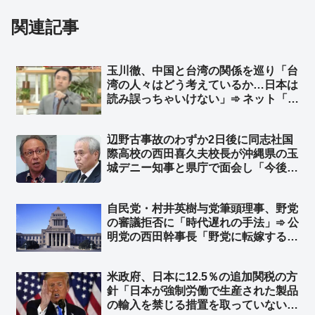
関連記事
玉川徹、中国と台湾の関係を巡り「台
湾の人々はどう考えているか…日本は
読み誤っちゃいけない」➾ ネット「日
本人がどう考えてるのか、いつも読み
誤りまくってる玉川さんが？w」「じ
辺野古事故のわずか2日後に同志社国
ゃあ台湾に取材に行けよ、まあ外省人
際高校の西田喜久夫校長が沖縄県の玉
ばかり取材するだろうけど」
城デニー知事と県庁で面会し「今後も
同様に訪問させていただき、研修を継
続していきたい」➾ ネット「死亡事故
自民党・村井英樹与党筆頭理事、野党
の検証もなしに継続？ は？」「事故
の審議拒否に「時代遅れの手法」➾ 公
の２日後に話す事じゃねえだろ！」
明党の西田幹事長「野党に転嫁するの
か！」と批判 ➾ ネット「参政党や国
民民主は、こんな他責思考の左翼政党
米政府、日本に12.5％の追加関税の方
らと徒党を組むのは悪手だと思う
針「日本が強制労働で生産された製品
ぞ？」
の輸入を禁じる措置を取っていない」