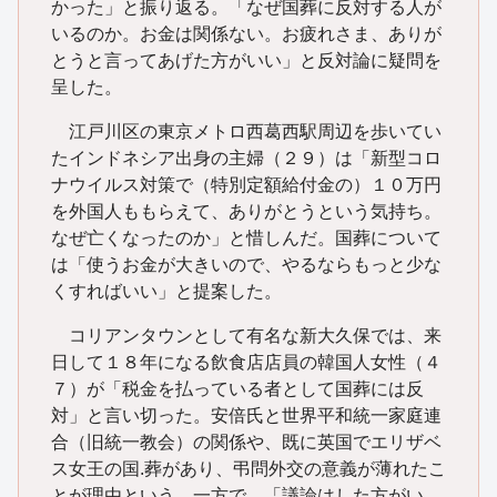
かった」と振り返る。「なぜ国葬に反対する人が
いるのか。お金は関係ない。お疲れさま、ありが
とうと言ってあげた方がいい」と反対論に疑問を
呈した。
江戸川区の東京メトロ西葛西駅周辺を歩いてい
たインドネシア出身の主婦（２９）は「新型コロ
ナウイルス対策で（特別定額給付金の）１０万円
を外国人ももらえて、ありがとうという気持ち。
なぜ亡くなったのか」と惜しんだ。国葬について
は「使うお金が大きいので、やるならもっと少な
くすればいい」と提案した。
コリアンタウンとして有名な新大久保では、来
日して１８年になる飲食店店員の韓国人女性（４
７）が「税金を払っている者として国葬には反
対」と言い切った。安倍氏と世界平和統一家庭連
合（旧統一教会）の関係や、既に英国でエリザベ
ス女王の国.葬があり、弔問外交の意義が薄れたこ
とが理由という。一方で、「議論はした方がい