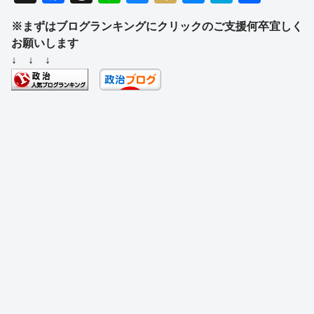
a
hr
n
u
ixi
e
at
有
※まずはブログランキングにクリックのご支援何卒宜しく
c
e
e
e
ss
e
お願いします
e
a
sk
e
n
↓ ↓ ↓
b
d
y
n
a
o
s
g
o
er
k