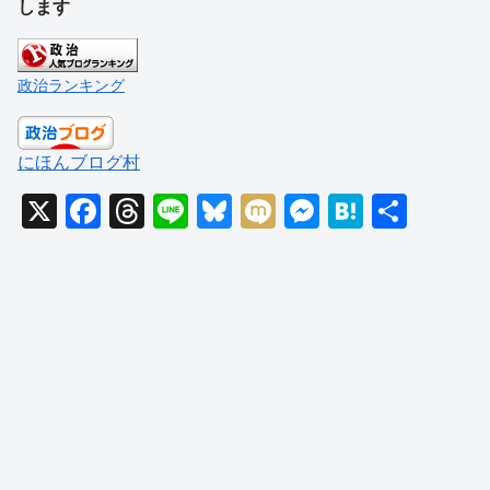
します
政治ランキング
にほんブログ村
X
F
T
Li
Bl
M
M
H
共
a
hr
n
u
ixi
e
at
有
c
e
e
e
ss
e
e
a
sk
e
n
b
d
y
n
a
o
s
g
o
er
k