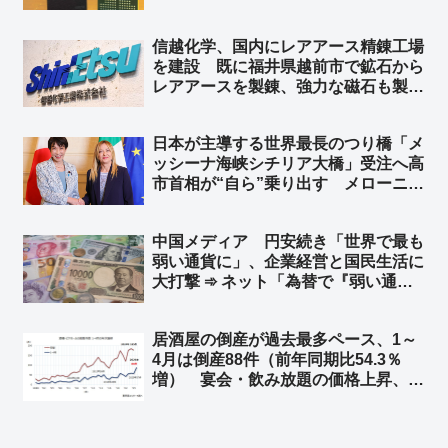
い？ キオクシア＝東芝の半導体部門
からだぜ？」
信越化学、国内にレアアース精錬工場
を建設 既に福井県越前市で鉱石から
レアアースを製錬、強力な磁石も製
造 中国への依存を減らし、国内の供
給体制を強化 ➾ ネット「素晴らしい
日本が主導する世界最長のつり橋「メ
ね」
ッシーナ海峡シチリア大橋」受注へ高
市首相が“自ら”乗り出す メローニ首
相に高市首相「両国の経済協力を象徴
するランドマークとなることを願う」
中国メディア 円安続き「世界で最も
総延長は3,666メートル 総工費135
弱い通貨に」、企業経営と国民生活に
億ユーロ（約2兆5,100億円）
大打撃 ➾ ネット「為替で『弱い通
貨』と言ってる時点でバカ」「言って
ることが日本の左翼と同じだなw 要す
居酒屋の倒産が過去最多ペース、1～
るに経済オンチ」
4月は倒産88件（前年同期比54.3％
増） 宴会・飲み放題の価格上昇、客
離れ誘発も ➾ ネット「4か月で全国
で88件って… 少なくね？」「居酒
屋乱立しすぎ マズい居酒屋チェーン