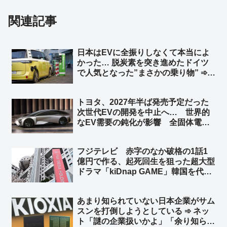
関連記事
日本はEVに全振りしなくて本当によ
かった… 脱炭素を突き進めたドイツ
で人気となった”まさかの乗り物” ➾
ネット「地球温暖化も二酸化炭素犯人
説もSDGsもみんな環境詐欺です」
トヨタ、2027年半ば発売予定だった
次世代EVの開発を中止へ… 世界的
なEV需要の鈍化が影響 全固体電池
など先端技術の開発は継続 ➾ ネット
「このデザインでハイブリッド車を生
フジテレビ 赤字のなか破格の1話1
産すればバカ売れ間違いなし」
億円で作る、起死回生を狙った超大型
ドラマ「kiDnap GAME」韓国を代表
する人気俳優イ・ジュンギや台湾の人
気女優アリス・クー、香港からは人気
あまり知られていない日本企業がサム
ボーイズグループ起用 ➾ ネット「フ
スンを打倒しようとしている ➾ ネッ
ジの凋落を象徴するようなキャスト
ト「謎の企業扱いかよ」「余り知らな
w」