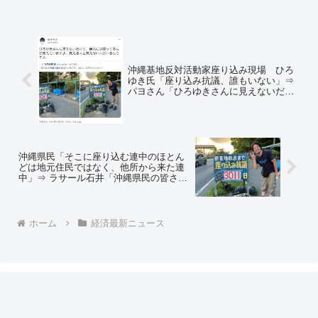
沖縄基地反対活動家座り込み現場 ひろ
ゆき氏「座り込み抗議、誰もいない」⇒
パヨさん「ひろゆきさんに見えないだけ
で、僕らには座ってるんが見えています
よ。見える人と見えない人がいるんで
す」＝ネットの反応「だからデモの人数
はいつも多く言うのかww」
沖縄県民「そこに座り込む連中のほとん
どは地元住民ではなく、他所から来た連
中」⇒ ラサール石井「沖縄県民の皆さ
ん。これは本当ですか？」⇒ 地元民「本
当です。地元民は迷惑しています」「名
護市在住ですけど、２,３人ぐらいはいる
かな？」
ホーム
経済最新ニュース