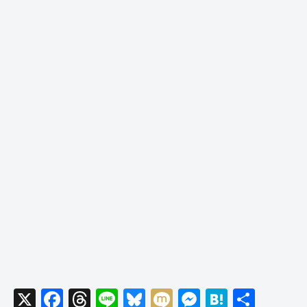
X
F
T
Li
Bl
M
M
H
共