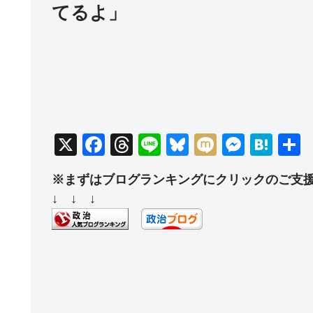
てるよ」
X
F
T
Li
Bl
M
M
H
a
hr
n
u
ixi
e
at
※まずはブログランキングにクリックのご支
c
e
e
e
ss
e
↓ ↓ ↓
e
a
sk
e
n
b
d
y
n
a
o
s
g
o
er
k