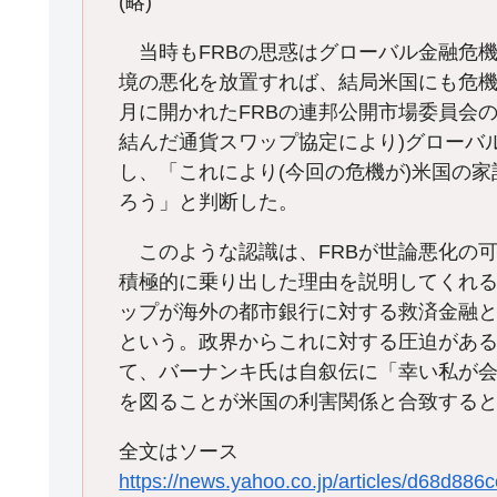
(略)
当時もFRBの思惑はグローバル金融危
境の悪化を放置すれば、結局米国にも危機
月に開かれたFRBの連邦公開市場委員会
結んだ通貨スワップ協定により)グローバ
し、「これにより(今回の危機が)米国の
ろう」と判断した。
このような認識は、FRBが世論悪化の
積極的に乗り出した理由を説明してくれる
ップが海外の都市銀行に対する救済金融
という。政界からこれに対する圧迫があ
て、バーナンキ氏は自叙伝に「幸い私が
を図ることが米国の利害関係と合致する
全文はソース
https://news.yahoo.co.jp/articles/d68d