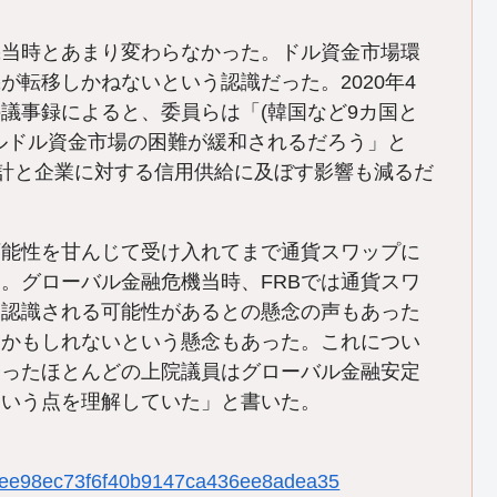
機当時とあまり変わらなかった。ドル資金市場環
が転移しかねないという認識だった。2020年4
の議事録によると、委員らは「(韓国など9カ国と
ルドル資金市場の困難が緩和されるだろう」と
家計と企業に対する信用供給に及ぼす影響も減るだ
可能性を甘んじて受け入れてまで通貨スワップに
。グローバル金融危機当時、FRBでは通貨スワ
と認識される可能性があるとの懸念の声もあった
るかもしれないという懸念もあった。これについ
会ったほとんどの上院議員はグローバル金融安定
という点を理解していた」と書いた。
886cee98ec73f6f40b9147ca436ee8adea35