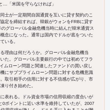
と…「米国を守らなければ」
同士が一定期間自国通貨を互いに貸す契約のこ
プ協定を締結すれば、韓銀がウォンをFRBに貸す
8年のグローバル金融危機当時に結んだ韓米通貨ス
る概念になった。通常は国内でドルが底をついた
れている。
出る理由は何だろうか。グローバル金融危機当
ていた。グローバル主要銀行の中では初めてフラ
プライムローン問題と関連したファンドの買い戻し
契機にサブプライムローン問題に対する危機意識
た。取引相手の信用に対する不信感が広がり、市
も凍り付き始めた。
に表れる。ドル資金市場の信用収縮の度合いが
ずっと0ポイントに近い水準を維持していたが、2007