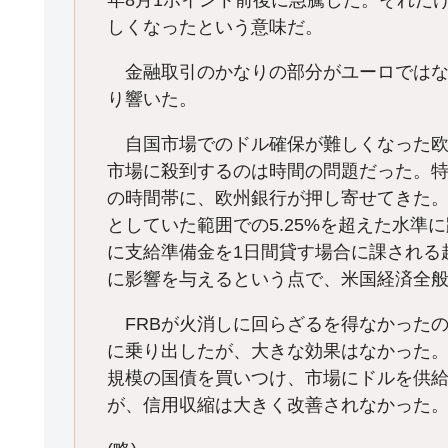
年8月1ポイント前後に急騰した。それだ
しくなったという意味だ。
金融取引のかなりの部分がユーロではな
り響いた。
自国市場でのドル確保が難しくなった欧
市場に殺到するのは時間の問題だった。
の時間帯に、欧州銀行が押し寄せてきた。
としていた範囲での5.25%を超えた水
に支給準備金を1日間貸す場合に課される
に影響を与えるという点で、米国経済全
FRBが火消しに回らざるを得なかったの
に乗り出したが、大きな効果はなかった。
規模の国債を買いつけ、市場にドルを供
が、信用収縮は大きく改善されなかった