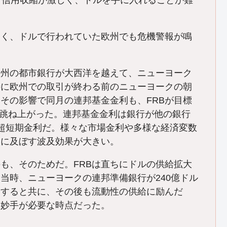
け信用収縮が激しく、ドルを手に入れることが難
く、ドルで行われていた欧州でも危機警報が鳴
州の都市銀行が大西洋を越えて、ニューヨーク
特に欧州での取引が終わる前のニューヨークの朝
その影響で同月の連邦基金金利も、FRBが目標
準に跳ね上がった。連邦基金金利は銀行が他の銀行
超短期金利だ。様々な市場金利や多様な経済変数
般に及ぼす波及効果が大きい。
も、そのためだ。FRBは直ちにドルの供給拡大
当時、ニューヨークの連邦準備銀行が240億ドル
給すると共に、その後も流動性の供給に励んだ
。妙手が必要な時点だった。