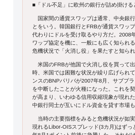
■「ドル不足」に欧州の銀行が詰め掛ける
国家間の通貨スワップは通常、中央銀行
とをいう。韓国銀行とFRBが通貨スワッ
代わりにドルを受け取るやり方だ。200
ワップ協定を機に、一般にも広く知られ
危機状況で「火消し役」を果たすと知ら
米国のFRBが他国で火消し役を買って
時、米国では困難な状況が繰り広げられ
ンスのBNPパリバが2007年8月、サブ
を中断したことが火種になった。これを
が高まり、いわゆる信用収縮現象が現れ
中銀行同士が互いにドル資金を貸す市場
当時の主要指標をみると危機状況が如実
現れるLibor-OISスプレッド(3カ月)は