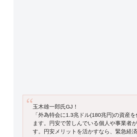
k
玉木雄一郎氏GJ！
「外為特会に1.3兆ドル(180兆円)の資
ます。円安で苦しんでいる個人や事業者
す。円安メリットを活かすなら、緊急経