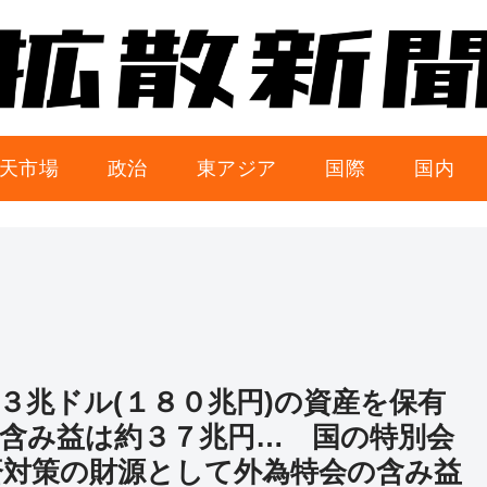
天市場
政治
東アジア
国際
国内
３兆ドル(１８０兆円)の資産を保有
含み益は約３７兆円… 国の特別会
済対策の財源として外為特会の含み益