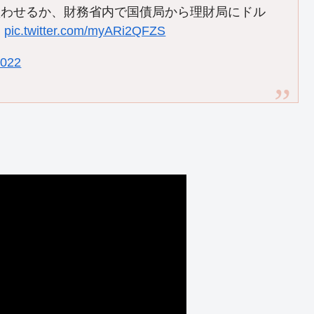
買わせるか、財務省内で国債局から理財局にドル
。
pic.twitter.com/myARi2QFZS
2022