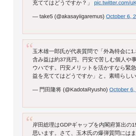
充ててはどうですか？」
pic.twitter.com/
— take5 (@akasayiigaremus)
October 6, 
玉木雄一郎氏が代表質問で「外為特会に1.
含み益は約37兆円。円安で苦しむ個人や
ウハです。円安メリットを活かすなら緊
益を充ててはどうですか」と。素晴らし
— 門田隆将 (@KadotaRyusho)
October 6,
岸田総理はGDPギャップを内閣府算出の
思います。さて、玉木氏の爆弾質問には