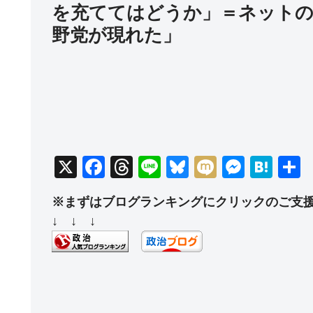
を充ててはどうか」＝ネットの
野党が現れた」
X
F
T
Li
Bl
M
M
H
a
hr
n
u
ixi
e
at
※まずはブログランキングにクリックのご支
c
e
e
e
ss
e
↓ ↓ ↓
e
a
sk
e
n
b
d
y
n
a
o
s
g
o
er