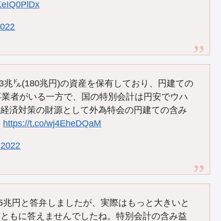
uKeIQ0PlDx
2022
3兆㌦(180兆円)の資産を保有しており、円建ての
事業者がいる一方で、国の特別会計は円安でウハ
急経済対策の財源として外為特会の円建ての含み
い
https://t.co/wj4EheDQaM
 2022
15兆円と答弁しましたが、実際はもっと大きいと
まともに答えませんでしたね。特別会計の含み益