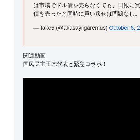
は市場でドル債を売らなくても、日銀に
債を売ったと同時に買い戻せば問題なし
— take5 (@akasayiigaremus)
October 6, 
関連動画
国民民主玉木代表と緊急コラボ！