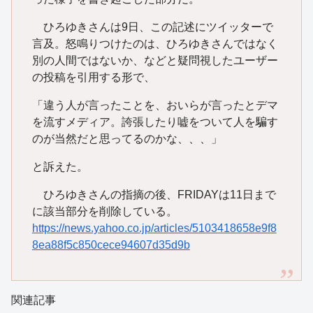
ひろゆきさんは9日、この記述にツイッターで
言及。怒鳴りつけたのは、ひろゆきさんではなく
別の人間ではないか、などと疑問視したユーザー
の投稿を引用する形で、
「違う人が言ったことを、おいらが言ったとデマ
を流すメディア。誇張したり嘘をついて人を騙す
のが当然だと思ってるのかな、、、」
と訴えた。
ひろゆきさんの指摘の後、FRIDAYは11日まで
に該当部分を削除している。
https://news.yahoo.co.jp/articles/5103418658e9f8
8ea88f5c850cece94607d35d9b
関連記事