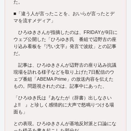
た。
■「違う人が言ったことを、おいらが言ったとデ
マを流すメディア」
ひろゆきさんが指摘したのは、FRIDAYが9日に
ウェブ公開した「ひろゆき氏 番組で辺野古の座
り込み看板を『汚い文字』発言で波紋」との記事
だ。
記事は、ひろゆきさんが辺野古の座り込み抗議
現場を訪れる様子などを取り上げた7日配信のウ
ェブ番組「ABEMA Prime」の放送内容を伝えた
もの。問題視されたのは、記事中にあった、
「ひろゆき氏は『あなたが（辞書）出しなさい
よ!! 』と珍しく感情的に大声で怒鳴りつける場
面も」
との表現。ひろゆきさんが基地反対派と口論にな
った様子を書き起こした部分だ。