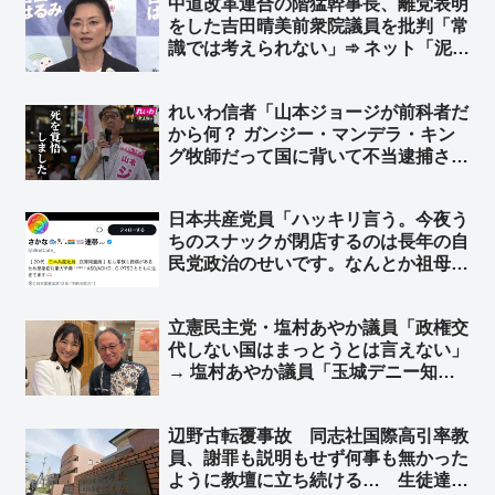
中道改革連合の階猛幹事長、離党表明
題無いが？」「俺も働いてるけどそん
をした吉田晴美前衆院議員を批判「常
なもんだよ」
識では考えられない」➾ ネット「泥船
から逃げやがって！！ってことです
か？ｗ」「創価信者でもないのに、む
れいわ信者「山本ジョージが前科者だ
しろ残るほうがおかしいまである」
から何？ ガンジー・マンデラ・キン
グ牧師だって国に背いて不当逮捕され
た」➾ ネット「秘書給与詐欺で服役し
た奴とガンジー・マンデラ・キング牧
日本共産党員「ハッキリ言う。今夜う
師を同列に扱う、これがれいわ知能」
ちのスナックが閉店するのは長年の自
民党政治のせいです。なんとか祖母が
老後の貯金を切り崩しやってきました
が、高市政権下でとうとう“とどめ”を
立憲民主党・塩村あやか議員「政権交
刺されました」➾ ネット「客層を絞り
代しない国はまっとうとは言えない」
すぎｗｗｗ」
→ 塩村あやか議員「玉城デニー知事
の3選を支持します！」➾ ネット「ま
っとうな野党がないから政権交代しな
辺野古転覆事故 同志社国際高引率教
い、まっとうじゃない野党が推薦する
員、謝罪も説明もせず何事も無かった
知事なんか交代だな」
ように教壇に立ち続ける… 生徒達