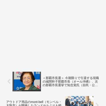
＜那覇市長選＞ 今期限りで引退する現職
の城間幹子那覇市長（オール沖縄）、次
の那覇市長選挙で知念覚氏（自民・公明
推薦）を支援すると表明 ＝ネットの反
応「オール沖縄って誰が言いいだしたん
だよw みじめすぎるだろw」
アウトドア用品のmont-bell（モンベル・
大阪市）が開発したランドセルよりも軽