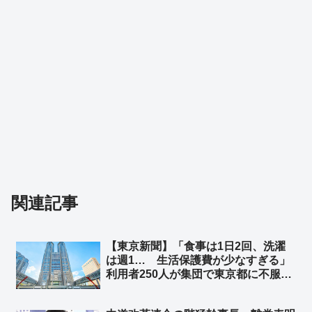
関連記事
【東京新聞】「食事は1日2回、洗濯
は週1… 生活保護費が少なすぎる」
利用者250人が集団で東京都に不服審
査請求 ➾ ネット「オレ普通に働いて
るけど、1日2食、洗濯は週一回で問