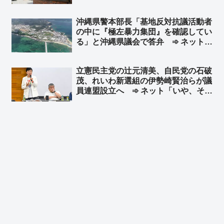
「不快」「気分が悪くなる」➾ ネット
「で、口を開くと『人権』だの『平
沖縄県警本部長「基地反対抗議活動者
和』だの… 左翼はこんなんばっか」
の中に『極左暴力集団』を確認してい
る」と沖縄県議会で答弁 ➾ ネット
「国民みんな知ってた」「そんな所に
高校生を研修と称して送り込む学校が
立憲民主党の辻元清美、自民党の石破
あるらしい」
茂、れいわ新選組の伊勢崎賢治らが議
員連盟設立へ ➾ ネット「いや、その
メンツでそのまま新党作れよw」「ど
うせなら岩屋毅と村上誠一郎も入れて
やってくれ」