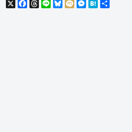
X
F
T
Li
Bl
M
M
H
共
a
hr
n
u
ixi
e
at
有
c
e
e
e
ss
e
e
a
sk
e
n
b
d
y
n
a
o
s
g
o
er
k