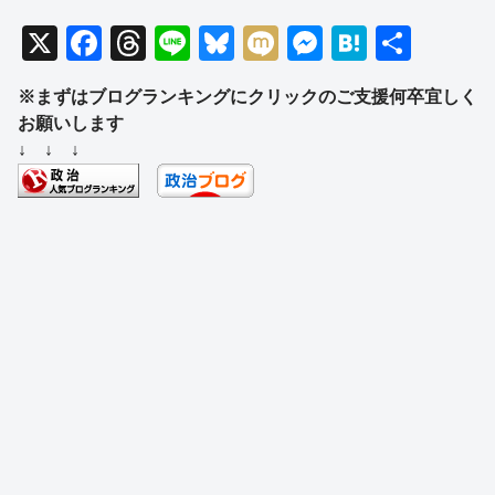
X
F
T
Li
Bl
M
M
H
共
a
hr
n
u
ixi
e
at
有
※まずはブログランキングにクリックのご支援何卒宜しく
c
e
e
e
ss
e
お願いします
e
a
sk
e
n
↓ ↓ ↓
b
d
y
n
a
o
s
g
o
er
k