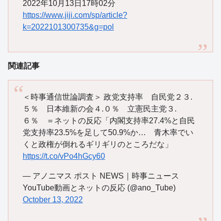
2022年10月13日17時02分
https://www.jiji.com/sp/article?
k=2022101300735&g=pol
関連記事
＜時事通信世論調査＞ 政党支持率 自民党２３.
５％ 日本維新の会４.０％ 立憲民主党３.
６％ ＝ネットの反応「内閣支持率27.4%と自民
党支持率23.5%を足して50.9%か… 青木率でい
くと政権が倒れるギリギリのところだな」
https://t.co/vPo4hGcy60
— アノニマス ポスト NEWS｜時事ニュース
YouTube動画とネットの反応 (@ano_Tube)
October 13, 2022