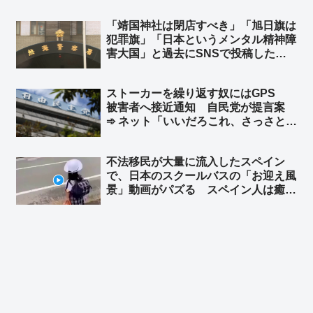
解決策を検討するよう強く要請する」
「靖国神社は閉店すべき」「旭日旗は
中道・沖縄支部長が小川代表に要望
犯罪旗」「日本というメンタル精神障
害大国」と過去にSNSで投稿した熱
海市に住む中国籍の男を名誉毀損容疑
で逮捕 容疑を否認 ➾ ネット「共産
ストーカーを繰り返す奴にはGPS
党の後押しで熱海市長選に出ようと企
被害者へ接近通知 自民党が提言案
んでいた中国人？」
➾ ネット「いいだろこれ、さっさとや
れ」
不法移民が大量に流入したスペイン
で、日本のスクールバスの「お迎え風
景」動画がパズる スペイン人は癒し
を求めているのか… ➾ スペイン人の
反応「この人たちは別の惑星の出身だ
ね…」「これは何光年も先の話だ」