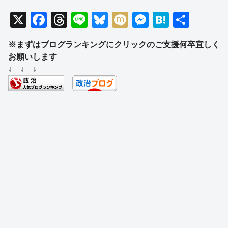
X
F
T
Li
Bl
M
M
H
共
a
hr
n
u
ixi
e
at
有
※まずはブログランキングにクリックのご支援何卒宜しく
c
e
e
e
ss
e
お願いします
e
a
sk
e
n
↓ ↓ ↓
b
d
y
n
a
o
s
g
o
er
k