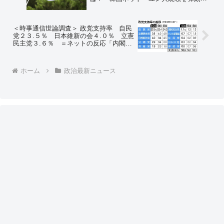
なければ韓国は死んでしまう」 ＝ネッ
トの反応「ユン大統領の弾劾は日本国民
も応援する」「文在寅が脱北者を北へ強
＜時事通信世論調査＞ 政党支持率 自民
制送還したことはもう忘れてるのか…」
党２３.５％ 日本維新の会４.０％ 立憲
民主党３.６％ ＝ネットの反応「内閣支
持率27.4%と自民党支持率23.5%を足し
て50.9%か… 青木率でいくと政権が倒
れるギリギリのところだな」
ホーム
政治最新ニュース