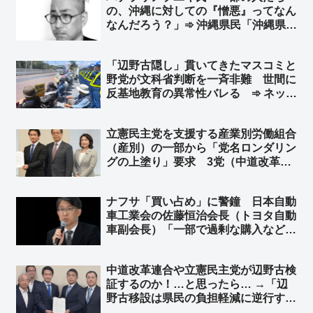
の、沖縄に対しての『憎悪』ってなん
なんだろう？」➾ 沖縄県民「沖縄県民
の私が言うね。沖縄は全く叩かれてな
い。むしろ、お前みたいな奴が『沖
「辺野古隠し」貫いてきたマスコミと
縄』を利用して、さも沖縄の代弁者か
野党が文科省判断を一斉非難 世間に
のように語る奴に『憎悪』が向かって
反基地教育の異常性バレる ➾ ネット
いる」
「マスコミはみんな仲良く黙殺路線だ
ったのにねw 文科省にムカついて我慢
立憲民主党を支援する産業別労働組合
できなくなっちゃったんだな」
（産別）の一部から「党名ロンダリン
グの上塗り」要求 3党（中道改革連
合・公明・立憲民主党）による「新
党」結成を求める声 ➾ ネット「その
ナフサ「買い占め」に警鐘 日本自動
新党が中道改革連合だったんちゃうん
車工業会の佐藤恒治会長（トヨタ自動
かとｗ」
車副会長）「一部で過剰な購入などが
みられる。昨年の購入量を基準に適正
な取引を呼び掛けていく」➾ ネット
中道改革連合や立憲民主党が辺野古検
「TBS・テレ朝『アーアーアー 聞こ
証するのか！…と思ったら… →「辺
えないーーー』」
野古移設は県民の負担軽減に逆行す
る。直ちに再考し、真に実効性のある