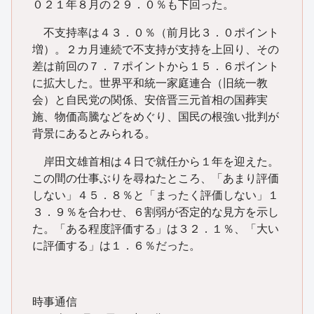
０２１年８月の２９．０％も下回った。
不支持率は４３．０％（前月比３．０ポイント
増）。２カ月連続で不支持が支持を上回り、その
差は前回の７．７ポイントから１５．６ポイント
に拡大した。世界平和統一家庭連合（旧統一教
会）と自民党の関係、安倍晋三元首相の国葬実
施、物価高騰などをめぐり、国民の根強い批判が
背景にあるとみられる。
岸田文雄首相は４日で就任から１年を迎えた。
この間の仕事ぶりを尋ねたところ、「あまり評価
しない」４５．８％と「まったく評価しない」１
３．９％を合わせ、６割弱が否定的な見方を示し
た。「ある程度評価する」は３２．１％、「大い
に評価する」は１．６％だった。
時事通信