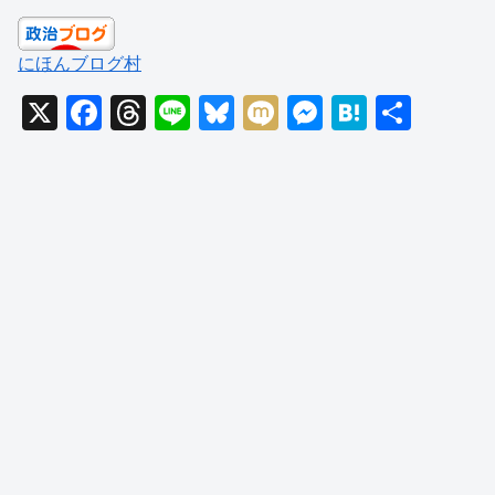
にほんブログ村
X
F
T
Li
Bl
M
M
H
共
a
hr
n
u
ixi
e
at
有
c
e
e
e
ss
e
e
a
sk
e
n
b
d
y
n
a
o
s
g
o
er
k