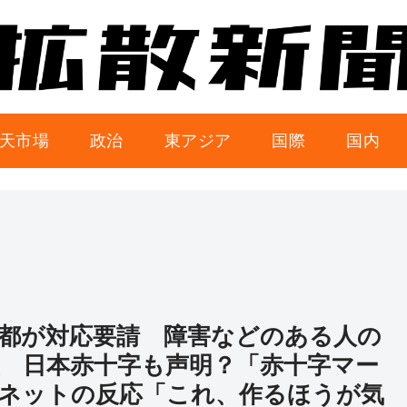
天市場
政治
東アジア
国際
国内
都が対応要請 障害などのある人の
 日本赤十字も声明？「赤十字マー
ネットの反応「これ、作るほうが気