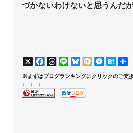
づかないわけないと思うんだ
X
F
T
Li
Bl
M
M
H
a
hr
n
u
ixi
e
at
※まずはブログランキングにクリックのご支
c
e
e
e
ss
e
↓ ↓ ↓
e
a
sk
e
n
b
d
y
n
a
o
s
g
o
er
k