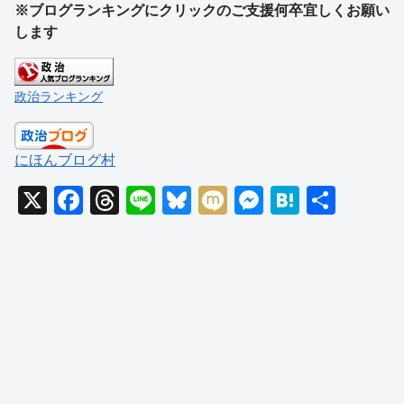
※ブログランキングにクリックのご支援何卒宜しくお願い
します
政治ランキング
にほんブログ村
X
F
T
Li
Bl
M
M
H
共
a
hr
n
u
ixi
e
at
有
c
e
e
e
ss
e
e
a
sk
e
n
b
d
y
n
a
o
s
g
o
er
k