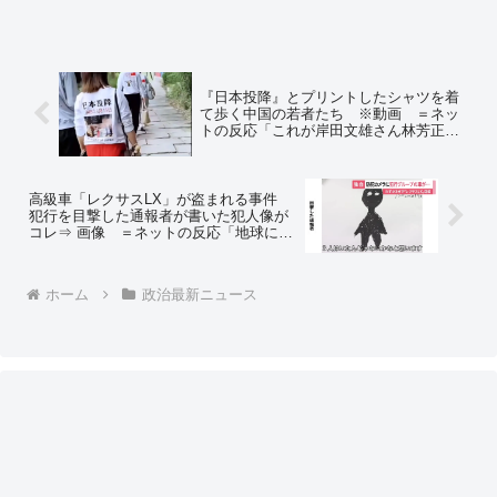
『日本投降』とプリントしたシャツを着
て歩く中国の若者たち ※動画 ＝ネッ
トの反応「これが岸田文雄さん林芳正さ
ん小池百合子さん達の宝です」
高級車「レクサスLX」が盗まれる事件
犯行を目撃した通報者が書いた犯人像が
コレ⇒ 画像 ＝ネットの反応「地球には
もういないだろ」「月刊ムー案件です
ね」「お分かりいただけただろうか…」
ホーム
政治最新ニュース