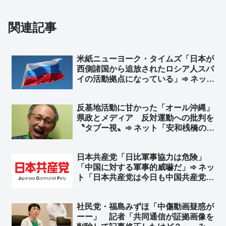
関連記事
米紙ニューヨーク・タイムズ「日本が
西側諸国から追放されたロシア人スパ
イの活動拠点になっている」➾ ネット
「そりゃスパイ防止法がないのだから
安心してやるだろう」「スパイ防止法
反基地活動に甘かった「オール沖縄」
に頑として反対してる連中見てりゃわ
県政とメディア 反対運動への批判を
かるｗ」
〝タブー視〟➾ ネット「安和桟橋のダ
ンプカー事故映像の公開も辺野古漁協
の映像公開も批判するし、報道しない
日本共産党「日比軍事協力は危険」
時点で狂ってるよ」
「中国に対する軍事的威嚇だ」➾ ネッ
ト「日本共産党は今日も中国共産党の
ために頑張ってるなｗｗ」「日本の左
翼ってナチュラルに東南アジア諸国の
社民党・福島みずほ「中傷動画疑惑が
主権を否定するよね」「つまり共産党
ーー」 記者「共同通信が証拠画像を
が言う事の反対が正解」