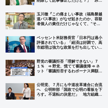
削除して記事修正したけど？」 みず
ほ「初めて聞いた……」➾ ネット「ア
ンテナ低すぎて草」
玉川徹『この痛ましい事故（福島磐越
道バス事故）がなぜ起きたのか、容疑
者個人の責任だけじゃなくて、“その
背後にある問題”がこの事故に何か繋
がっている部分があるんだとすれば、
ベッセント米財務長官「日本円は過小
それはやはり解明しなければいけな
評価されている」「経済は好調で、高
い』➾ ネット「異論はない、その熱量
市総理は強力な政策を打ち出してい
で辺野古やれよ」
る」FOXのインタビューで ➾ ネッ
ト「”逆”口先介入ｗｗ」
野党の審議拒否「理解できない」７
１％ ➾ 野党、慌てて審議復帰 ➾ ネ
ット「審議拒否するわボーナス満額も
らうわで、野党への風当たりが強くな
ったからなw」「これだから議員削減
公明党、７月にも中道改革連合に合流
とか早くやれとしか思わん」
へ 公明幹部「国政で公明の看板を下
ろす。不退転の決意だ」 地方組織も
視野 ➾ ネット「公明も、というより
創価議員は党名をロンダリングしない