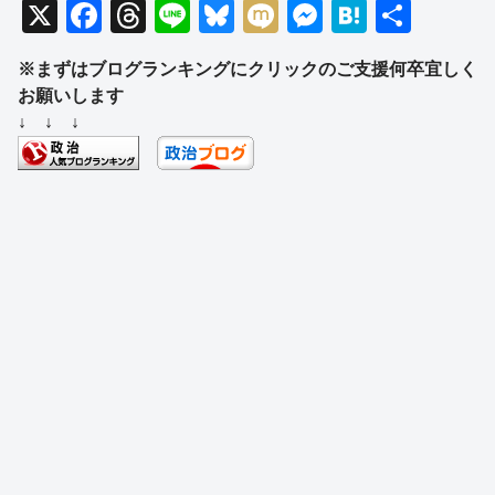
X
F
T
Li
Bl
M
M
H
共
a
hr
n
u
ixi
e
at
有
※まずはブログランキングにクリックのご支援何卒宜しく
c
e
e
e
ss
e
お願いします
e
a
sk
e
n
↓ ↓ ↓
b
d
y
n
a
o
s
g
o
er
k