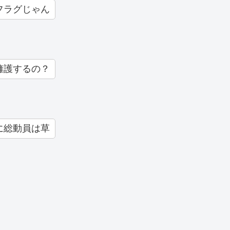
フラグじゃん
擁護するの？
に総動員は草