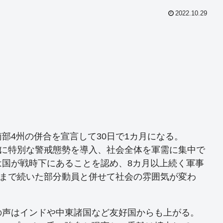
2022.10.29
共
有
部4州の併合を宣言して30日で1カ月になる。
土に特別な警戒態勢を導入、社会全体を軍需に集中で
は国が戦時下にあることを認め、8カ月以上続く軍事
日まで続いた部分動員と併せて社会の雰囲気が変わ
声はインドや中東諸国など友好国からも上がる。