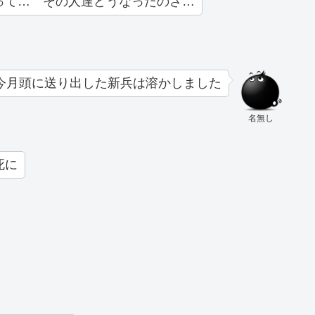
って… その人達どうなったのさ…
今月頭に送り出した新兵は溶かしました
名無し
死に