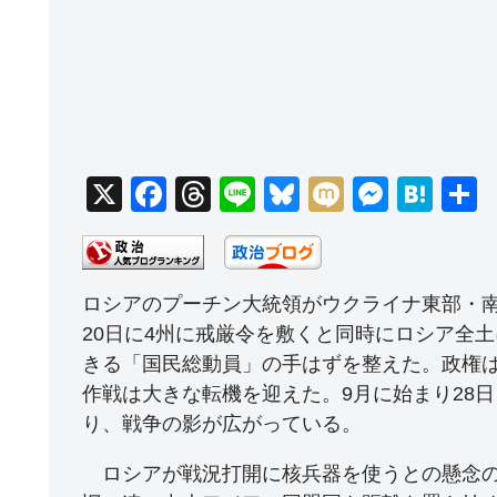
X
F
T
Li
Bl
M
M
H
a
hr
n
u
ixi
e
at
c
e
e
e
ss
e
e
a
sk
e
n
ロシアのプーチン大統領がウクライナ東部・南
b
d
y
n
a
20日に4州に戒厳令を敷くと同時にロシア全
o
s
g
きる「国民総動員」の手はずを整えた。政権
作戦は大きな転機を迎えた。9月に始まり28
o
er
り、戦争の影が広がっている。
k
ロシアが戦況打開に核兵器を使うとの懸念の