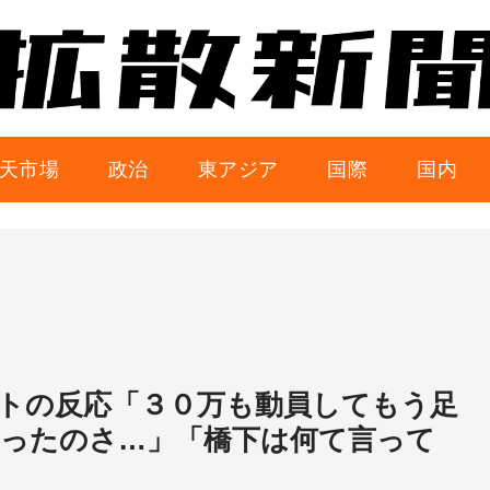
天市場
政治
東アジア
国際
国内
トの反応「３０万も動員してもう足
ったのさ…」「橋下は何て言って