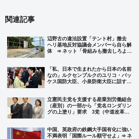
関連記事
辺野古の違法設置「テント村」撤去
ヘリ基地反対協議会メンバーら自ら解
体 ➾ ネット「骨組みも撤去しろよ」
「ほとぼり冷めるまでだろな」
「私、日本で生まれたから日本の名前
なの」ルクセンブルクのユリコ・バッ
ケス国防大臣、小泉防衛大臣に話す
※ユリコ・バッケス氏（Yuriko
Backes）は神戸生まれ ➾ ネット
立憲民主党を支援する産業別労働組合
「『僕も日本で生まれたからずっと日
（産別）の一部から「党名ロンダリン
本の名前なんです』って返して欲し
グの上塗り」要求 3党（中道改革連
い」
合・公明・立憲民主党）による「新
党」結成を求める声 ➾ ネット「その
中国、英政府の鉄鋼大手国有化に強い
新党が中道改革連合だったんちゃうん
不満表明「国際ルール順守せよ」➾ ネ
かとｗ」