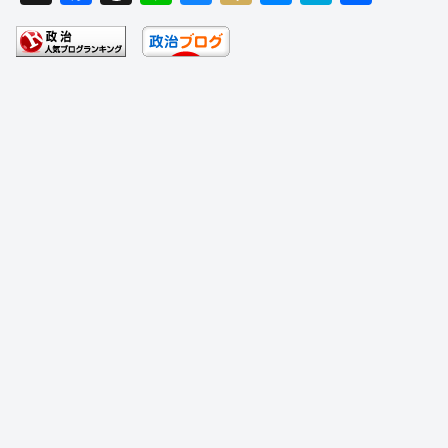
a
hr
n
u
ixi
e
at
有
c
e
e
e
ss
e
e
a
sk
e
n
b
d
y
n
a
o
s
g
o
er
k