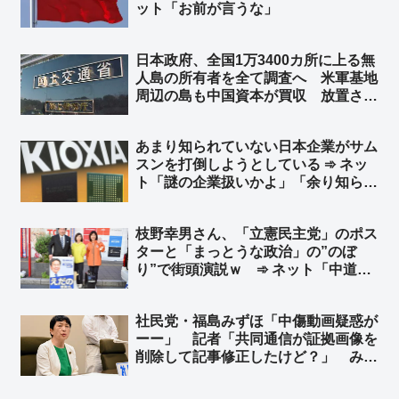
ット「お前が言うな」
日本政府、全国1万3400カ所に上る無
人島の所有者を全て調査へ 米軍基地
周辺の島も中国資本が買収 放置され
た島が安全保障上の不安要因に ➾ ネ
ット「朝鮮日報の記事で教えてもらう
あまり知られていない日本企業がサム
とは… 地上波では絶対にしないニュ
スンを打倒しようとしている ➾ ネッ
ース」
ト「謎の企業扱いかよ」「余り知らな
い？ キオクシア＝東芝の半導体部門
からだぜ？」
枝野幸男さん、「立憲民主党」のポス
ターと「まっとうな政治」の”のぼ
り”で街頭演説ｗ ➾ ネット「中道改
革連合から選挙出ていませんでした
か？ｗ」「”まっとう”の使用例が一般
社民党・福島みずほ「中傷動画疑惑が
人とは違うようです」
ーー」 記者「共同通信が証拠画像を
削除して記事修正したけど？」 みず
ほ「初めて聞いた……」➾ ネット「ア
ンテナ低すぎて草」