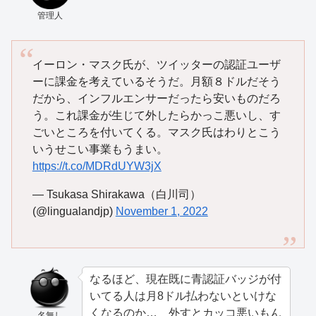
管理人
イーロン・マスク氏が、ツイッターの認証ユーザ
ーに課金を考えているそうだ。月額８ドルだそう
だから、インフルエンサーだったら安いものだろ
う。これ課金が生じて外したらかっこ悪いし、す
ごいところを付いてくる。マスク氏はわりとこう
いうせこい事業もうまい。
https://t.co/MDRdUYW3jX
— Tsukasa Shirakawa（白川司）
(@lingualandjp)
November 1, 2022
なるほど、現在既に青認証バッジが付
いてる人は月8ドル払わないといけな
くなるのか… 外すとカッコ悪いもん
名無し