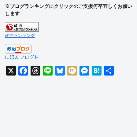
※ブログランキングにクリックのご支援何卒宜しくお願い
します
政治ランキング
にほんブログ村
X
F
T
Li
Bl
M
M
H
共
a
hr
n
u
ixi
e
at
有
c
e
e
e
ss
e
e
a
sk
e
n
b
d
y
n
a
o
s
g
o
er