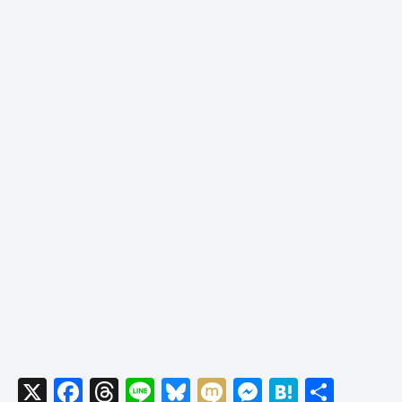
X
F
T
Li
Bl
M
M
H
共