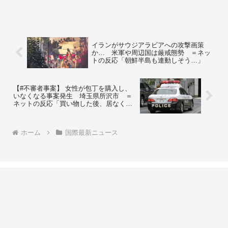
イランがサウジアラビアへの攻撃画策
か… 米軍や周辺国は厳戒態勢 ＝ネッ
トの反応「朝鮮半島も連動しそう…」
【#不審者事案】 女性が包丁を購入し、
いなくなる事案発生 埼玉県所沢市 ＝
ネットの反応「買い物した後、居なくな
るのは当たり前」「包丁を買ったらその
日は店に泊まらないダメだろ」「そもそ
も誰が通報したんだよ、店主なら草」
ホーム
国際最新ニュース