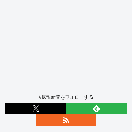
k
#拡散新聞をフォローする