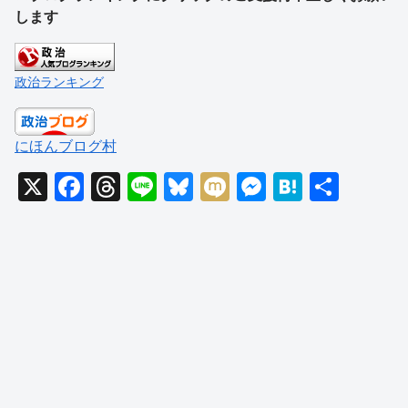
します
政治ランキング
にほんブログ村
X
F
T
Li
Bl
M
M
H
共
a
hr
n
u
ixi
e
at
有
c
e
e
e
ss
e
e
a
sk
e
n
b
d
y
n
a
o
s
g
o
er
k