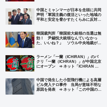
はない」と声明 トランプ米大統領が
台湾に対し正式な独立宣言をしないよ
中国とミャンマーが日本を念頭に共同
う警告したことを受け ➾ ネット「知
声明「軍国主義の復活といった地域の
ってる」「台湾加油」
平和と安定を脅かすたくらみに反対す
る」 ➾ ネット「軍国主義の軍事政権
同士がどんなギャグだよw」「ビルマ
韓国裁判所「韓国前大統領の当選は無
のたわごと」
効！ 尹錫悦大統領なんていなかっ
た、いいね？」 ソウル中央地裁がユ
ン前大統領の当選無効判決 ➾ ネット
「こんな国と歴史認識なんて共有でき
ラーメン「一蘭（ICHIRAN）」のパ
ねーーよｗｗｗ」
クリ「一蘭（ICHRAN）」が中国北京
にオープン ➾ ネット「ICHRAN ｗ
ｗｗｗｗｗ」「一蘭去ってまた一蘭」
中国で発生した小型飛行機による高層
ビル突入テロ事件 当局が意味不明な
原因を発表 ➾ ネット「この中国のシ
ナリオを真顔で受け止める様になった
ら頭パだよな…」「察しろと言いたげ
な記事だなw」