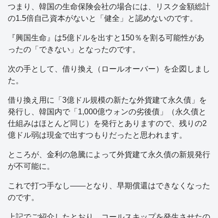
つまり、韓国の生命保険会社の場合には、リスク金額総計
の1.5倍自己資本がないと「健全」と認めないのです。
『興国生命』は5億ドルを出すと150％を割る可能性があ
ったの「できない」となったのです。
次の手として、借り換え（ロールオーバー）を企図しまし
た。
借り換え用に「3億ドル規模の新たな外貨建て永久債」を
発行し、韓国内で「1,000億ウォンの劣後債」（永久債と
仕組みはほとんど同じ）を発行とありますので、残りの2
億ドル弱は現金で出すつもりだったと思われます。
ところが、金利の急騰によって外貨建て永久債の新規発行
が不可能に。
これで打つ手なし――となり、早期償還はできなくなった
のです。
上記でご紹介したとおり、コールスキップを発生させたの