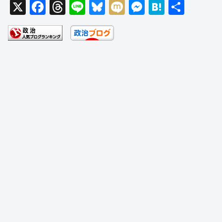
X
F
T
Li
Bl
M
M
H
共
a
hr
n
u
ixi
e
at
有
c
e
e
e
ss
e
e
a
sk
e
n
b
d
y
n
a
o
s
g
o
er
k