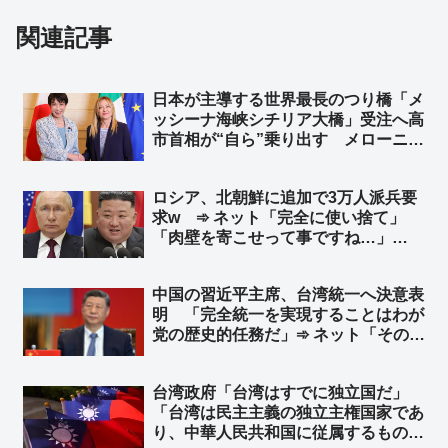
関連記事
日本が主導する世界最長のつり橋「メ
ッシーナ海峡シチリア大橋」受注へ高
市首相が“自ら”乗り出す メローニ首
相に高市首相「両国の経済協力を象徴
するランドマークとなることを願う」
ロシア、北朝鮮に追加で3万人派兵要
総延長は3,666メートル 総工費135
求w ➾ ネット「完全に使い捨て」
億ユーロ（約2兆5,100億円）
「肉壁を寄こせって事ですね…」
「『人命が消耗品』の国はやる事が容
赦ないね💧」
中国の習近平主席、台湾統一へ決意表
明 「完全統一を実現することはわが
党の歴史的任務だ」➾ ネット「そのた
めの民族団結法か」
台湾政府「台湾はすでに独立国だ」
「台湾は民主主義の独立主権国家であ
り、中華人民共和国に従属するもので