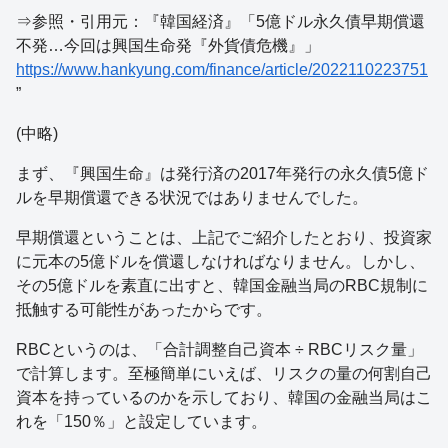
⇒参照・引用元：『韓国経済』「5億ドル永久債早期償還
不発…今回は興国生命発『外貨債危機』」
https://www.hankyung.com/finance/article/2022110223751
”
(中略)
まず、『興国生命』は発行済の2017年発行の永久債5億ド
ルを早期償還できる状況ではありませんでした。
早期償還ということは、上記でご紹介したとおり、投資家
に元本の5億ドルを償還しなければなりません。しかし、
その5億ドルを素直に出すと、韓国金融当局のRBC規制に
抵触する可能性があったからです。
RBCというのは、「合計調整自己資本 ÷ RBCリスク量」
で計算します。至極簡単にいえば、リスクの量の何割自己
資本を持っているのかを示しており、韓国の金融当局はこ
れを「150％」と設定しています。