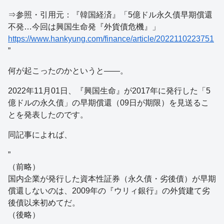
⇒参照・引用元：『韓国経済』「5億ドル永久債早期償還
不発…今回は興国生命発『外貨債危機』」
https://www.hankyung.com/finance/article/2022110223751
”
何が起こったのかというと――。
2022年11月01日、『興国生命』が2017年に発行した「5
億ドルの永久債」の早期償還（09日が期限）を見送るこ
とを発表したのです。
同記事によれば、
”
（前略）
国内企業が発行した資本性証券（永久債・劣後債）が早期
償還しないのは、2009年の『ウリィ銀行』の外貨建て劣
後債以来初めてだ。
（後略）