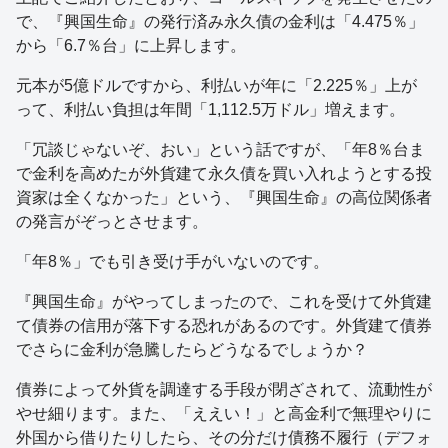
で、『興国生命』の発行済み永久債の金利は「4.475％」
から「6.7％台」に上昇します。
元本が5億ドルですから、利払いが年に「2.225％」上が
って、利払い負担は年間「1,112.5万ドル」増えます。
「冗談じゃないぞ、おい」という話ですが、「年8％台ま
で金利を高めたが外貨建て永久債を買い入れようとする投
資家は全くなかった」という、『興国生命』の高位関係者
の発言がぞっとさせます。
「年8％」でも引き受け手がいないのです。
『興国生命』がやってしまったので、これを受けて外貨建
て債券の信用が落下する恐れがあるのです。外貨建て債券
でさらに金利が急騰したらどうなるでしょうか？
債券によって外貨を調達する手段が閉ざされて、流動性が
やせ細ります。また、「ええい！」と高金利で無理やりに
外国から借りたりしたら、その分だけ債務不履行（デフォ