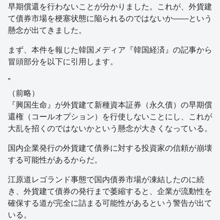
早期償還を行わないことが分かりました。これが、外貨建
て債券市場を梗塞状態に陥られるのではないか――という
懸念が出てきました。
まず、本件を報じた韓国メディア『韓国経済』の記事から
冒頭部分を以下に引用します。
”
（前略）
『興国生命』が外貨建て新種資本証券（永久債）の早期償
還権（コールオプション）を行使しないことにし、これが
大乱を招くのではないかという懸念が大きくなっている。
国内企業発行の外貨建て債券に対する投資家の信頼が崩壊
する可能性があるからだ。
江原道レゴランド事態で国内債券市場が凍結したのに続
き、外貨建て債券の発行まで萎縮すると、企業が流動性を
確保する道が完全に詰まる可能性があるという警告が出て
いる。