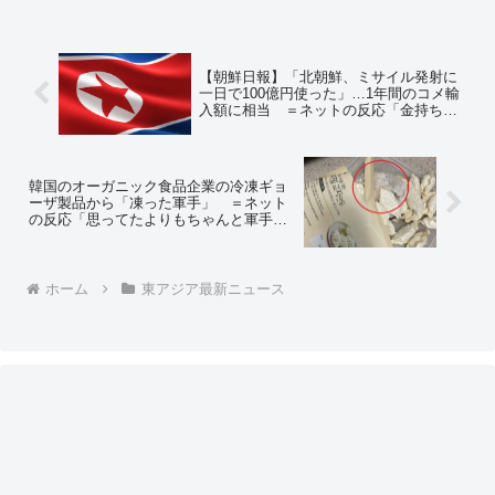
【朝鮮日報】「北朝鮮、ミサイル発射に
一日で100億円使った」…1年間のコメ輸
入額に相当 ＝ネットの反応「金持ちだ
なあ」
韓国のオーガニック食品企業の冷凍ギョ
ーザ製品から「凍った軍手」 ＝ネット
の反応「思ってたよりもちゃんと軍手が
入っててワロタ」
ホーム
東アジア最新ニュース