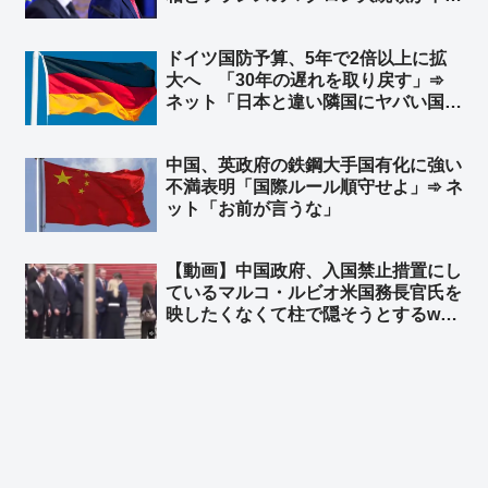
することで合意 ➾ ネット「で、ドイ
ツが日英伊の次世代戦闘機開発に相乗
ドイツ国防予算、5年で2倍以上に拡
りという流れ？」
大へ 「30年の遅れを取り戻す」➾
ネット「日本と違い隣国にヤバい国が
無くてもこうだからな」
中国、英政府の鉄鋼大手国有化に強い
不満表明「国際ルール順守せよ」➾ ネ
ット「お前が言うな」
【動画】中国政府、入国禁止措置にし
ているマルコ・ルビオ米国務長官氏を
映したくなくて柱で隠そうとするw
柱も合成の可能性w ➾ ネット「ルビオ
だけ会食時におかず一品減らされそう
w」