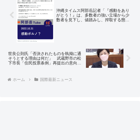
沖縄タイムス阿部岳記者「『感動をあり
がとう！』は、多数者の強い立場から少
数者を見下し、値踏みし、搾取する態
度」＝ネットの反応「ちょっと何言って
いるのか分からないんですけど」
世良公則氏「否決されたものを執拗に通
そうとする理由は何だ」 武蔵野市の松
下市長「住民投票条例」再提出の意向
に ＝ネットの反応「サイレントインベ
ージョン（静かなる侵略）の手助けでし
ょうね」
ホーム
国際最新ニュース