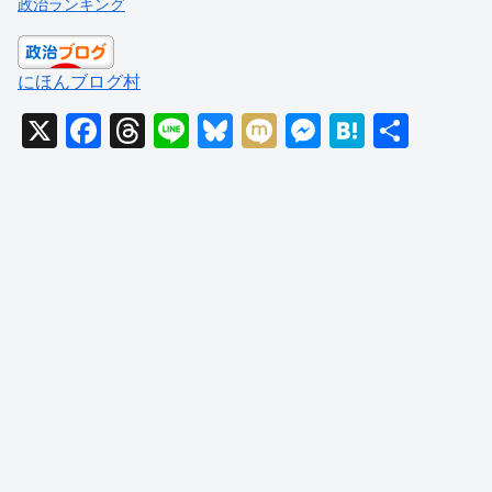
政治ランキング
にほんブログ村
X
F
T
Li
Bl
M
M
H
共
a
hr
n
u
ixi
e
at
有
c
e
e
e
ss
e
e
a
sk
e
n
b
d
y
n
a
o
s
g
o
er
k