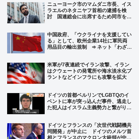
ニューヨーク市のマムダニ市長、イス
ラエルのネタニヤフ首相の逮捕を検
討 国連総会に出席するため同市を訪
れた時に逮捕 ➾ ネット「で、プーチ
ンにも逮捕状出てるけど、同じ事しな
中国政府、「ウクライナを支援してい
いよね？」
る」として、欧州企業14社に軍民両
用品目の輸出規制 ➾ ネット「わざわ
ざ日本の味方作ってくれるのかよｗ」
「セルフ包囲網構築しつつあるなｗ」
米軍が7夜連続でイラン攻撃、イラン
はクウェートの発電所や‌海水淡水化プ
ラントなどインフラにも攻撃を拡大
ドイツの首都ベルリンでLGBTQのイ
ベントに車が突っ込んだ事件、逃走し
た犯人はイスラム主義勢力と繋がり
➾ ネット「左翼『差別主義者の右翼に
よる犯行だろ！』→ 『えっ？…イス
ドイツとフランスの「次世代戦闘機共
ラム…』→『……』←この展開だろ
同開発」が中止に ドイツのメルツ首
ww」
相とフランスのマクロン大統領が中止