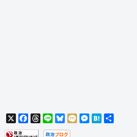
X
F
T
Li
Bl
M
M
H
共
a
hr
n
u
ixi
e
at
有