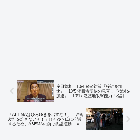
岸田首相、10/4 経済対策『検討を加
速』 10/5 消費者契約の見直し『検討を
加速』 10/17 敵基地攻撃能力『検討を
加速』 10/24 防衛力の強化『検討を加
速』 ＝ネットの反応「どれも『実行しな
い』の言い換え」「お前らも岸田批判加
「ABEMAはひろゆきを出すな！」「沖縄
速しろよ？ww」
差別を許さないぞ！」ひろゆき氏に抗議
するため、ABEMAの前で抗議活動 ＝ネ
ットの反応「この『沖縄差別を許さない
ぞ』という意味がわからない」「ひろゆ
きにこの行為を煽ってほしいw」