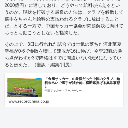
2000億円）に達しており、どうやって給料が払えるとい
うのか。現状を打破する最良の方法は、クラブを解散して
選手をちゃんと給料の支払われるクラブに放出すること
だ」とする一方で、中国サッカー協会が問題解決に向けて
ちっとも動こうとしないと指摘した。
その上で、3日に行われた試合では士気の落ちた河北華夏
幸福が0-6で惨敗を喫して連敗が16に伸び、今季23戦の勝
ち点がわずか3で降格はすでに間違いない状況になってい
ると伝えた。（翻訳・編集/川尻）
「金満サッカー」の象徴だった中国のクラブ、給
料未払いで選手が試合前に横断幕掲げる異常事態
に
中国サッカー・スーパーリー…
www.recordchina.co.jp