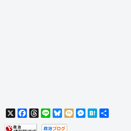
X
F
T
Li
Bl
M
M
H
共
a
hr
n
u
ixi
e
at
有