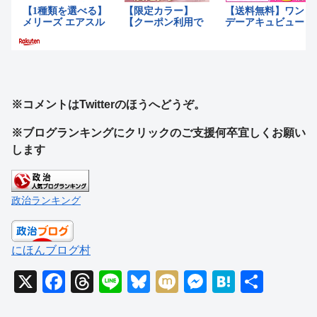
※コメントはTwitterのほうへどうぞ。
※ブログランキングにクリックのご支援何卒宜しくお願い
します
政治ランキング
にほんブログ村
X
F
T
Li
Bl
M
M
H
共
a
hr
n
u
ixi
e
at
有