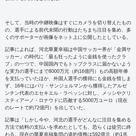
そして、当時の中継映像はすぐにカメラを切り替えたもの
の、選手による前代未聞の行動はたちまち注目を集め、多
くのサポーターが画像をネット上に公開したとしている。
記事によれば、河北華夏幸福は中国サッカー界が「金満サ
ッカー」の時代に「最も狂ったように金銭を使ったクラ
ブ」の一つで、中国国内でもトップクラスに届かないよう
な実力の選手にまで8000万元（約16億円）もの高額年俸
を支払っていたほか、外国人選手の獲得にも金銭を惜しま
ず、16年にはパリ・サンジェルマンから獲得したアルゼ
ンチン代表のエセキエル・ラベッシに対し、メッシやクリ
スティアーノ・ロナウドに匹敵する5000万ユーロ（現在
のレートで約72億円）を出していた。
記事は「しかし今や、河北の選手がどんなに注目を集める
方法で給料の支払いを求めたとしても、恐らくは徒労に終
わる。現在の華夏幸福集団の違約債務は592億元（約1兆