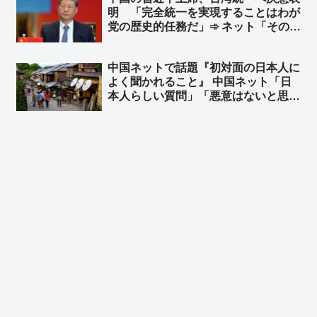
う警告したことを受け ➾ ネット「知
明 「完全統一を実現することはわが
ってる」「台湾加油」
党の歴史的任務だ」➾ ネット「そのた
めの民族団結法か」
中国ネットで話題『初対面の日本人に
よく聞かれること』 中国ネット「日
本人らしい質問」「悪意はないと思
う」 日本ネット「居座り続ける心算
かどうか確認してるだけだｗ」「『ぶ
ぶ漬けでもどうどす？』って意味だよ
ｗｗ」