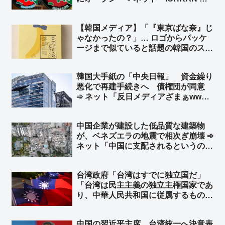
ｗｗｗｗｗ」「一蘭去ってまた一蘭」
【韓国メディア】「『東京ばな奈』じ
ゃなかったの？」… ロゴからパッケ
ージまで似ていると話題の韓国のスイ
ーツブランド「東京ベリー」➾ ネット
「似ているとかそういう次元じゃねー
韓国大手紙の「中央日報」 資金繰り
だろｗｗ」「東京ばな奈は韓国起源く
悪化で再建手続きへ 債権団が同意
るなｗｗ」
➾ ネット「反日メディアざまぁww」
「旭日旗を戦犯旗と捏造した嘘つきメ
ディアはいらない」「１面に『日本沈
中国企業が建設した低品質な建築物
没』なんて記事にしてるからバチが当
が、ベネズエラの地震で相次ぎ崩壊 ➾
たったんだなw」
ネット「中国に支配されるというのは
こういう事。日本も中国に支配された
ら中国企業の手抜き建築物だらけにな
台湾政府「台湾はすでに独立国だ」
り、多くの日本国民が建築物の下敷き
「台湾は民主主義の独立主権国家であ
に…」
り、中華人民共和国に従属するもので
はない」と声明 トランプ米大統領が
台湾に対し正式な独立宣言をしないよ
中国の習近平主席、台湾統一へ決意表