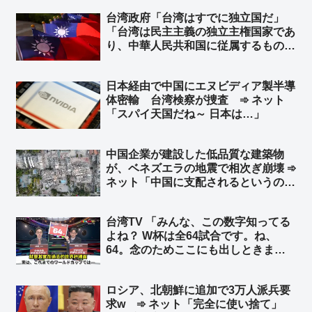
台湾政府「台湾はすでに独立国だ」
「台湾は民主主義の独立主権国家であ
り、中華人民共和国に従属するもので
はない」と声明 トランプ米大統領が
台湾に対し正式な独立宣言をしないよ
日本経由で中国にエヌビディア製半導
う警告したことを受け ➾ ネット「知
体密輸 台湾検察が捜査 ➾ ネット
ってる」「台湾加油」
「スパイ天国だね～ 日本は…」
中国企業が建設した低品質な建築物
が、ベネズエラの地震で相次ぎ崩壊 ➾
ネット「中国に支配されるというのは
こういう事。日本も中国に支配された
ら中国企業の手抜き建築物だらけにな
台湾TV 「みんな、この数字知ってる
り、多くの日本国民が建築物の下敷き
よね？ W杯は全64試合です。ね、
に…」
64。念のためここにも出しときまし
ょう。はい、64、64、64ですよ」➾
ネット「ちなみに64のパネルを動か
ロシア、北朝鮮に追加で3万人派兵要
してるのは、ぼかしモザイク対策の為
求w ➾ ネット「完全に使い捨て」
ですw」