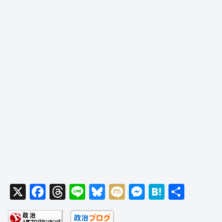
X
F
T
Li
Bl
M
M
H
共
a
hr
n
u
ixi
e
at
有