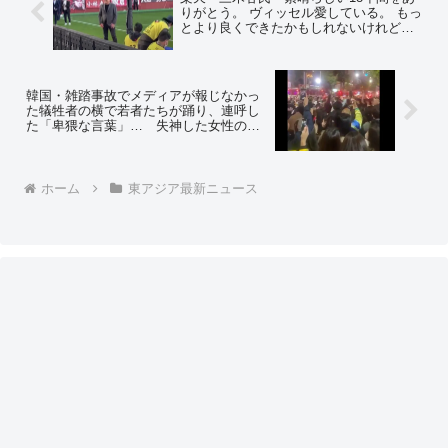
りがとう。 ヴィッセル愛している。 もっ
とより良くできたかもしれないけれど、
最善を尽くしたと思う」と意味深な言
葉 ヴィッセル神戸から撤退か… ＝ネ
ットの反応「楽天モバイルのせいか」
韓国・雑踏事故でメディアが報じなかっ
た犠牲者の横で若者たちが踊り、連呼し
た「卑猥な言葉」… 失神した女性の服
を脱がし… まさに「鬼畜な現場」だっ
た ＝ネットの反応「亡くなってる人や救
助活動してる横でなんであんな風に騒い
でたんだろうな」
ホーム
東アジア最新ニュース