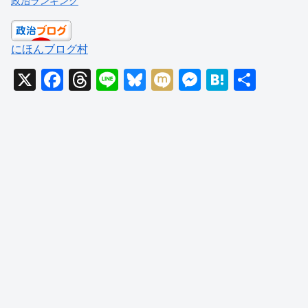
政治ランキング
にほんブログ村
X
F
T
Li
Bl
M
M
H
共
a
hr
n
u
ixi
e
at
有
c
e
e
e
ss
e
e
a
sk
e
n
b
d
y
n
a
o
s
g
o
er
k