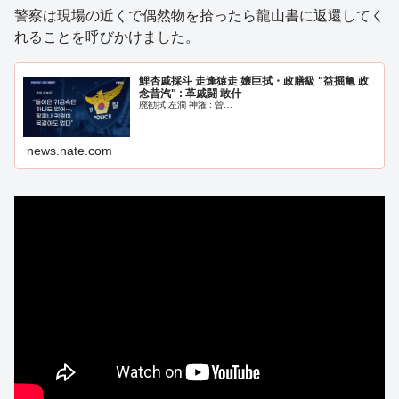
警察は現場の近くで偶然物を拾ったら龍山書に返還してく
れることを呼びかけました。
鯉杏戚採斗 走逢猿走 嬢巨拭・政膳級 "益掘亀 政
念昔汽" : 革戚闘 敢什
廃勧拭 左澗 神潅 : 曽…
news.nate.com