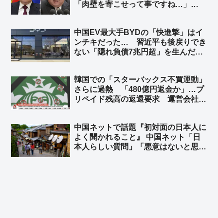
「肉壁を寄こせって事ですね…」
「『人命が消耗品』の国はやる事が容
赦ないね💧」
中国EV最大手BYDの「快進撃」はイ
ンチキだった… 習近平も後戻りでき
ない「隠れ負債7兆円超」を生んだ中
国EV産業の末路 ➾ ネット「ニート
だけど知ってた」
韓国での「スターバックス不買運動」
さらに過熱 「480億円返金か」…プ
リペイド残高の返還要求 運営会社会
長とスターバックスコリアの前代表を
侮辱罪で刑事告訴 ➾ ネット「本家ス
中国ネットで話題『初対面の日本人に
タバは韓国から撤退して大正解だった
よく聞かれること』 中国ネット「日
ねｗｗ」
本人らしい質問」「悪意はないと思
う」 日本ネット「居座り続ける心算
かどうか確認してるだけだｗ」「『ぶ
ぶ漬けでもどうどす？』って意味だよ
ｗｗ」