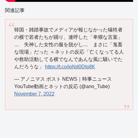
関連記事
韓国・雑踏事故でメディアが報じなかった犠牲者
の横で若者たちが踊り、連呼した「卑猥な言葉」
… 失神した女性の服を脱がし… まさに「鬼畜
な現場」だった ＝ネットの反応「亡くなってる人
や救助活動してる横でなんであんな風に騒いでた
んだろうな」
https://t.co/ipNd0Dlp8K
— アノニマス ポスト NEWS｜時事ニュース
YouTube動画とネットの反応 (@ano_Tube)
November 7, 2022