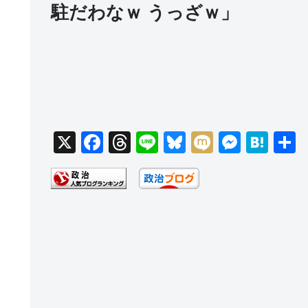
駐だわなｗ うっざｗ」
X
F
T
Li
Bl
M
M
H
a
hr
n
u
ixi
e
at
c
e
e
e
ss
e
e
a
sk
e
n
b
d
y
n
a
o
s
g
o
er
k