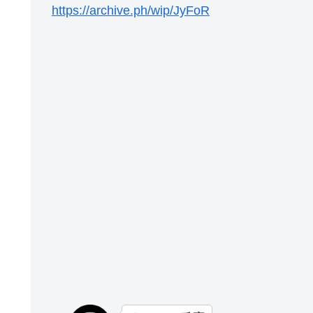
https://archive.ph/wip/JyFoR