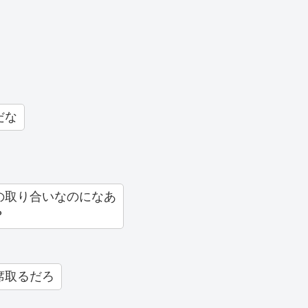
だな
の取り合いなのになあ
？
席取るだろ