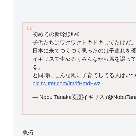
初めての新幹線‼️👶
子供たちはワクワクドキドキしてたけど
日本に来てつくづく思ったのは子連れを
イギリスで生ぬるくみんなから席を譲っ
る。
と同時にこんな風に子育てしてる人はい
pic.twitter.com/lmdfBmdEwz
— Nobu Tanaka🇬🇧イギリス (@NobuTana
魚拓