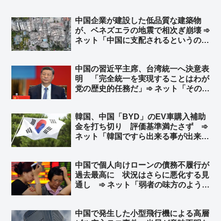
中国企業が建設した低品質な建築物
が、ベネズエラの地震で相次ぎ崩壊 ➾
ネット「中国に支配されるというのは
こういう事。日本も中国に支配された
ら中国企業の手抜き建築物だらけにな
中国の習近平主席、台湾統一へ決意表
り、多くの日本国民が建築物の下敷き
明 「完全統一を実現することはわが
に…」
党の歴史的任務だ」➾ ネット「そのた
めの民族団結法か」
韓国、中国「BYD」のEV車購入補助
金を打ち切り 評価基準満たさず ➾
ネット「韓国ですら出来る事が出来な
い日本」
中国で個人向けローンの債務不履行が
過去最高に 状況はさらに悪化する見
通し ➾ ネット「弱者の味方のように
見せかけて、実は弱者切り捨て、それ
が共産党」
中国で発生した小型飛行機による高層