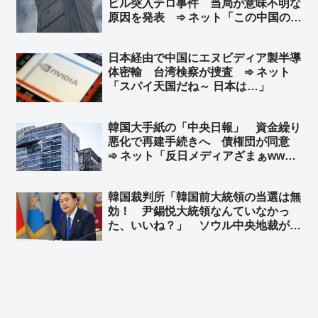
ビル突入テロ事件 当局が意味不明な
原因を発表 ➾ ネット「この中国のシ
ナリオを真顔で受け止める様になった
ら頭パだよな…」「察しろと言いたげ
日本経由で中国にエヌビディア製半導
な記事だなw」
体密輸 台湾検察が捜査 ➾ ネット
「スパイ天国だね～ 日本は…」
韓国大手紙の「中央日報」 資金繰り
悪化で再建手続きへ 債権団が同意
➾ ネット「反日メディアざまぁww」
「旭日旗を戦犯旗と捏造した嘘つきメ
ディアはいらない」「１面に『日本沈
韓国裁判所「韓国前大統領の当選は無
没』なんて記事にしてるからバチが当
効！ 尹錫悦大統領なんていなかっ
たったんだなw」
た、いいね？」 ソウル中央地裁がユ
ン前大統領の当選無効判決 ➾ ネット
「こんな国と歴史認識なんて共有でき
ねーーよｗｗｗ」