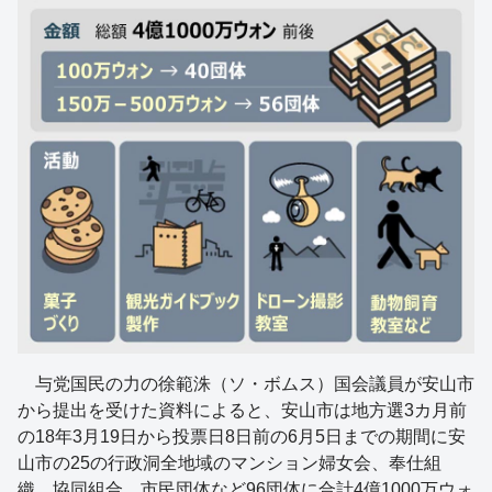
与党国民の力の徐範洙（ソ・ボムス）国会議員が安山市
から提出を受けた資料によると、安山市は地方選3カ月前
の18年3月19日から投票日8日前の6月5日までの期間に安
山市の25の行政洞全地域のマンション婦女会、奉仕組
織、協同組合、市民団体など96団体に合計4億1000万ウォ