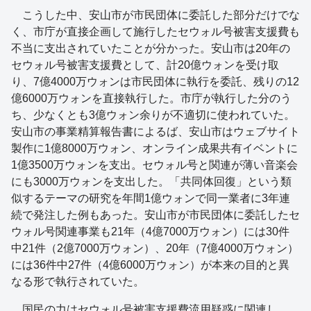
こうした中、安山市が市民団体に委託した部分だけでな
く、市庁が直接企画して施行したセウォル号被害支援費も
不当に支出されていたことが分かった。安山市は20年の
セウォル号被害支援費として、計20億ウォンを受け取
り、7億4000万ウォンは市民団体に執行を委託、残りの12
億6000万ウォンを直接執行した。市庁が執行した分のう
ち、少なくとも3億ウォン余りが不適切に使われていた。
安山市の事業精算報告書によるば、安山市はウェブサイト
製作に1億8000万ウォン、オンライン成果共有イベントに
1億3500万ウォンを支出。セウォル号と関連が薄い音楽会
にも3000万ウォンを支出した。「共同体回復」という類
似するテーマの研究を年間1億ウォンで同一業者に3年連
続で発注した例もあった。安山市が市民団体に委託したセ
ウォル号関連事業も21年（4億7000万ウォン）には30件
中21件（2億7000万ウォン）、20年（7億4000万ウォン）
には36件中27件（4億6000万ウォン）が本来の目的と異
なる形で執行されていた。
国民の力はセウォル号被害支援費流用疑惑に関連し、