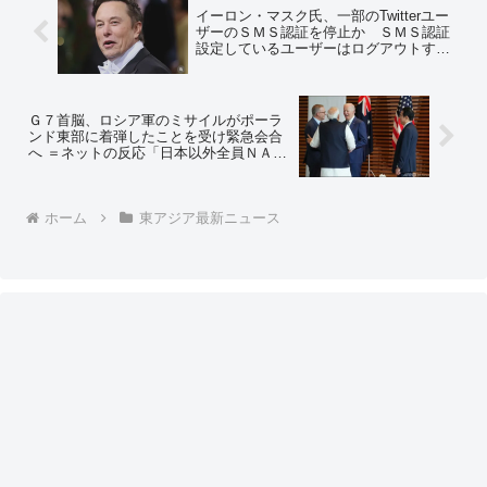
イーロン・マスク氏、一部のTwitterユー
ザーのＳＭＳ認証を停止か ＳＭＳ認証
設定しているユーザーはログアウトする
ともうログイン出来ないとの情報
Ｇ７首脳、ロシア軍のミサイルがポーラ
ンド東部に着弾したことを受け緊急会合
へ ＝ネットの反応「日本以外全員ＮＡＴ
Ｏｗ 場違い感半端ねーな」
ホーム
東アジア最新ニュース