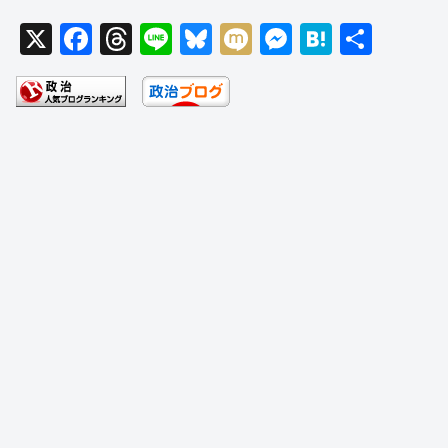
X
F
T
Li
Bl
M
M
H
共
a
hr
n
u
ixi
e
at
有
c
e
e
e
ss
e
e
a
sk
e
n
b
d
y
n
a
o
s
g
o
er
k