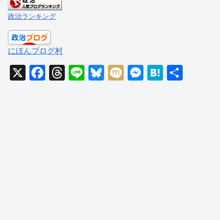
政治ランキング
にほんブログ村
X
F
T
Li
Bl
M
M
H
共
a
hr
n
u
ixi
e
at
有
c
e
e
e
ss
e
e
a
sk
e
n
b
d
y
n
a
o
s
g
o
er
k