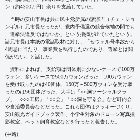
ン（約4300万円）余りを支給していた。
当時の安山市長は共に民主党所属の諸淙吉（チェ・ジョ
ンギル）元市長だったが、党内予備選の競合候補の間でも
「選挙法違反ではないか」という指摘が出ていたという。
諸元市長は本紙の電話取材に対し、「セウォル号事故から
4周忌に当たり、事業費を執行したのであり、選挙とは関
係がない」と話した。
資料によれば、 支給額は団体別に少ないケースで100万
ウォン、多いケースで500万ウォンだった。100万ウォン
を受け取ったのは40団体、150万－500万ウォンを受け取
ったのは56団体だった。大半は「○○洞ソーシャルクラ
ブ」「○○○工房」「○○会」「○○洞を守る会」など町内会
や自治委員会などだった。これら団体はクッキーづくり、
安山観光ガイドブック製作、小学生対象のドローン写真撮
影教室、ペット飼育教室などを行ったと報告した。
(中略)