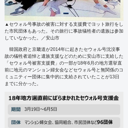
▲セウォル号事故の被害に対する支援費でヨット旅行をし
た市民団体もあった。その旅行に事故犠牲者の遺族は参加
していなかった。／安山市
韓国政府と京畿道が2014年に起きたセウォル号沈没事
故の犠牲者追悼と遺族支援などのために安山市に支給した
「セウォル号被害支援費」の一部が18年6月の地方選挙直
前に地元のマンション婦女会などセウォル号と無関係のコ
ミュニティー団体に集中的に支給されていたことが13日
までに分かった。