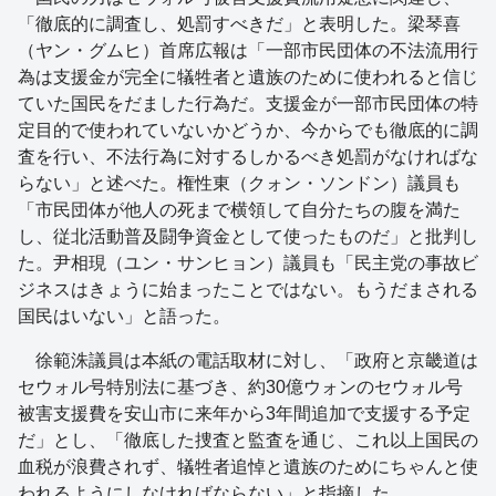
「徹底的に調査し、処罰すべきだ」と表明した。梁琴喜
（ヤン・グムヒ）首席広報は「一部市民団体の不法流用行
為は支援金が完全に犠牲者と遺族のために使われると信じ
ていた国民をだました行為だ。支援金が一部市民団体の特
定目的で使われていないかどうか、今からでも徹底的に調
査を行い、不法行為に対するしかるべき処罰がなければな
らない」と述べた。権性東（クォン・ソンドン）議員も
「市民団体が他人の死まで横領して自分たちの腹を満た
し、従北活動普及闘争資金として使ったものだ」と批判し
た。尹相現（ユン・サンヒョン）議員も「民主党の事故ビ
ジネスはきょうに始まったことではない。もうだまされる
国民はいない」と語った。
徐範洙議員は本紙の電話取材に対し、「政府と京畿道は
セウォル号特別法に基づき、約30億ウォンのセウォル号
被害支援費を安山市に来年から3年間追加で支援する予定
だ」とし、「徹底した捜査と監査を通じ、これ以上国民の
血税が浪費されず、犠牲者追悼と遺族のためにちゃんと使
われるようにしなければならない」と指摘した。