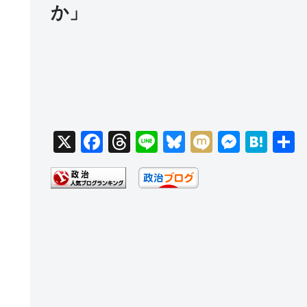
か」
X
F
T
Li
Bl
M
M
H
a
hr
n
u
ixi
e
at
c
e
e
e
ss
e
e
a
sk
e
n
b
d
y
n
a
o
s
g
o
er
k