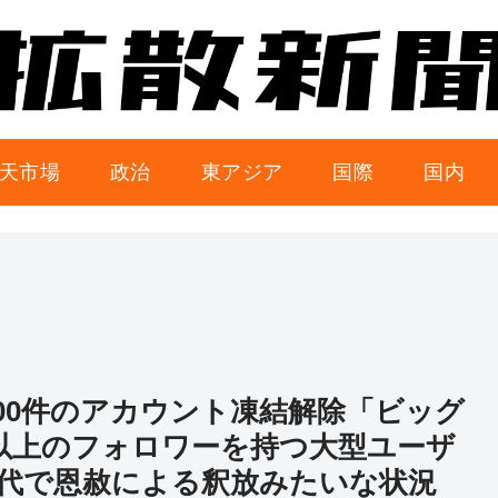
天市場
政治
東アジア
国際
国内
6万2000件のアカウント凍結解除「ビッグ
人以上のフォロワーを持つ大型ユーザ
代で恩赦による釈放みたいな状況