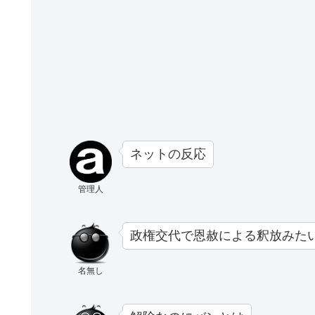
ネットの反応
管理人
政権交代で恩赦による釈放みた
名無し