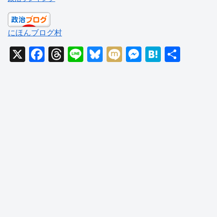
にほんブログ村
X
F
T
Li
Bl
M
M
H
共
a
hr
n
u
ixi
e
at
有
c
e
e
e
ss
e
e
a
sk
e
n
b
d
y
n
a
o
s
g
o
er
k