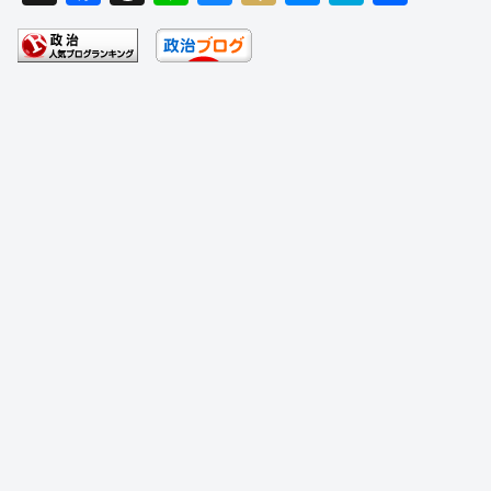
a
hr
n
u
ixi
e
at
有
c
e
e
e
ss
e
e
a
sk
e
n
b
d
y
n
a
o
s
g
o
er
k