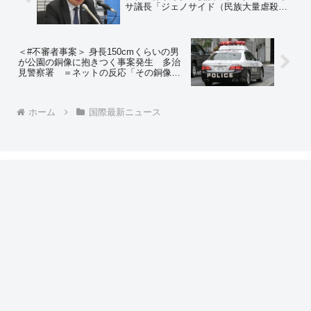
サ議長「ジェノサイド（民族大量虐殺）
に加担することになる」 都内で記者会見
＜#不審者事案＞ 身長150cmくらいの男
が公園の銅像に抱きつく事案発生 多治
見警察署 ＝ネットの反応「その銅像の
作者かもしれんだろ」「何罪だよｗｗ」
「充電してたんだろ」
ホーム
国際最新ニュース