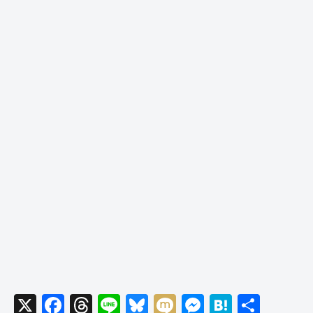
X
F
T
Li
Bl
M
M
H
共