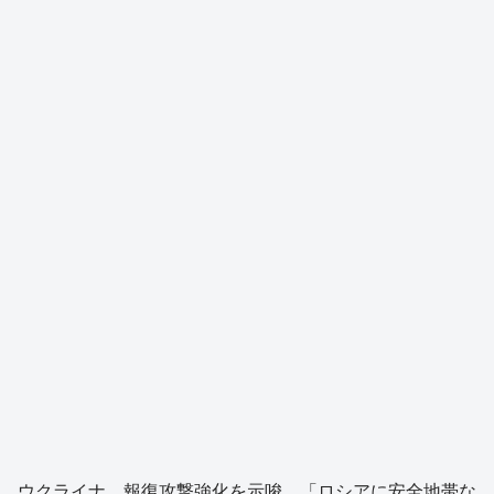
ウクライナ、報復攻撃強化を示唆 「ロシアに安全地帯な