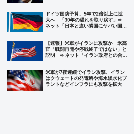
を明確にしている」と発言 台湾外交
部長が米国に謝意 ➾ ネット「日本の
ドイツ国防予算、5年で2倍以上に拡
マスゴミさんによると、米中会談で日
大へ 「30年の遅れを取り戻す」➾
本と台湾は梯子を外された設定なのに
ネット「日本と違い隣国にヤバい国が
ｗ」
無くてもこうだからな」
【速報】米軍がイランに攻撃か 米高
官「戦闘再開や停戦終了ではない」と
説明 ➾ ネット「イラン政府との合意
は守られているが、イラン革命防衛隊
は別ということか」
米軍が7夜連続でイラン攻撃、イラン
はクウェートの発電所や‌海水淡水化プ
ラントなどインフラにも攻撃を拡大