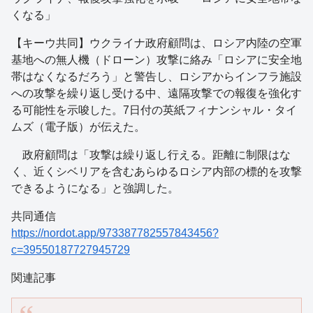
くなる」
【キーウ共同】ウクライナ政府顧問は、ロシア内陸の空軍
基地への無人機（ドローン）攻撃に絡み「ロシアに安全地
帯はなくなるだろう」と警告し、ロシアからインフラ施設
への攻撃を繰り返し受ける中、遠隔攻撃での報復を強化す
る可能性を示唆した。7日付の英紙フィナンシャル・タイ
ムズ（電子版）が伝えた。
政府顧問は「攻撃は繰り返し行える。距離に制限はな
く、近くシベリアを含むあらゆるロシア内部の標的を攻撃
できるようになる」と強調した。
共同通信
https://nordot.app/973387782557843456?
c=39550187727945729
関連記事