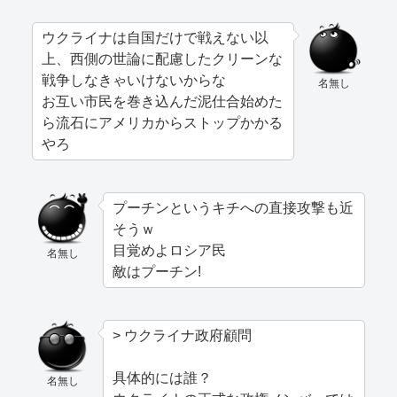
ウクライナは自国だけで戦えない以
上、西側の世論に配慮したクリーンな
戦争しなきゃいけないからな
名無し
お互い市民を巻き込んだ泥仕合始めた
ら流石にアメリカからストップかかる
やろ
プーチンというキチへの直接攻撃も近
そうｗ
目覚めよロシア民
名無し
敵はプーチン!
> ウクライナ政府顧問
具体的には誰？
名無し