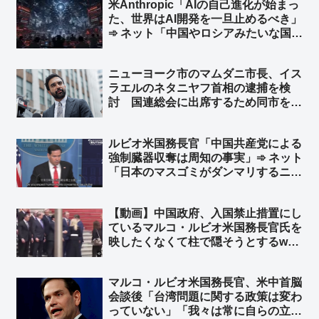
米Anthropic「AIの自己進化が始まっ
た、世界はAI開発を一旦止めるべき」
➾ ネット「中国やロシアみたいな国が
ある限り無理だな」「映画化まったな
し！」
ニューヨーク市のマムダニ市長、イス
ラエルのネタニヤフ首相の逮捕を検
討 国連総会に出席するため同市を訪
れた時に逮捕 ➾ ネット「で、プーチ
ンにも逮捕状出てるけど、同じ事しな
ルビオ米国務長官「中国共産党による
いよね？」
強制臓器収奪は周知の事実」➾ ネット
「日本のマスゴミがダンマリするニュ
ースですわｗｗ」
【動画】中国政府、入国禁止措置にし
ているマルコ・ルビオ米国務長官氏を
映したくなくて柱で隠そうとするw
柱も合成の可能性w ➾ ネット「ルビオ
だけ会食時におかず一品減らされそう
マルコ・ルビオ米国務長官、米中首脳
w」
会談後「台湾問題に関する政策は変わ
っていない」「我々は常に自らの立場