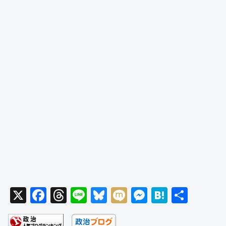
X
F
T
Li
Bl
M
M
H
共
a
hr
n
u
ixi
e
at
有