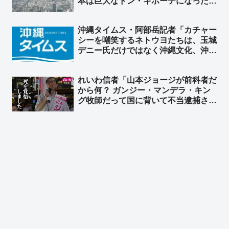
本は巨大なドン・キホーテになった」
円安ニッポンへの警鐘、「責任ある積
極財政」の責任は誰が取るのか ➾ ネ
沖縄タイムス・阿部岳記者「カチャー
ット「じゃあ長年の緊縮財政で貧しく
シーを嘲笑するネトウヨたちは、玉城
なった国民、誰か責任とってくれよ」
デニー氏だけではなく沖縄文化、沖縄
そのものを嘲笑している。醜い差別」
➾ ネット「論点すり替え王」「『左翼
れいわ信者「山本ジョージが前科者だ
は主語をデカくする』『デモ参加者を
から何？ ガンジー・マンデラ・キン
盛る』← これはセットな」
グ牧師だって国に背いて不当逮捕され
た」➾ ネット「秘書給与詐欺で服役し
た奴とガンジー・マンデラ・キング牧
師を同列に扱う、これがれいわ知能」