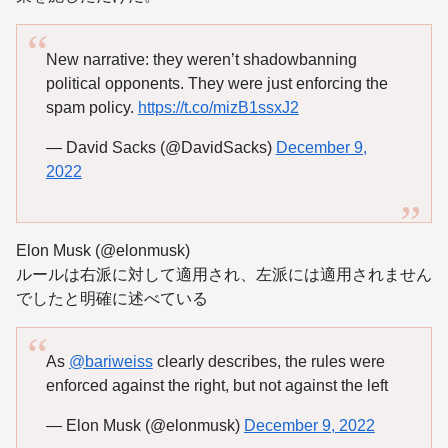
New narrative: they weren’t shadowbanning
political opponents. They were just enforcing the
spam policy.
https://t.co/mizB1ssxJ2
— David Sacks (@DavidSacks)
December 9,
2022
Elon Musk (@elonmusk)
ルールは右派に対して適用され、左派には適用されません
でしたと明確に述べている
As
@bariweiss
clearly describes, the rules were
enforced against the right, but not against the left
— Elon Musk (@elonmusk)
December 9, 2022