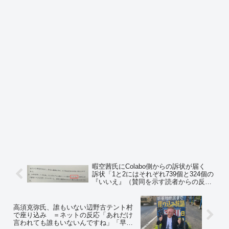
暇空茜氏にColabo側からの訴状が届く
訴状「1と2にはそれぞれ739個と324個の
『いいえ』（賛同を示す読者からの反
応）がついている」 ＝ネットの反応
「『いいね』と『いいえ』を間違えてる
のかｗ」「訴状で致命的な誤植とか…
高須克弥氏、誰もいない辺野古テント村
w」「『いいえ』ボタンどこ？…」
で座り込み ＝ネットの反応「あれだけ
言われても誰もいないんですね」「早