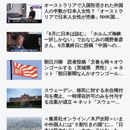
ときに陰口言ってるのがバレたから
オーストラリアで入国拒否された外国
か？ｗ」
人の半数が日本人女性？「オーストラ
リアで日本人女性が売春」NHK国際
報道が報道 ➾ AI「日本人女性を対象
とした目立った入国拒否事例は報告さ
「6月に日本は詰む」「ホルムズ海峡
れていません（2023〜2026年）現在
一択しかない」でおなじみの境野春彦
むしろ問題になっているのは中国・タ
さん、6月最終日に投稿「中国への抗
イ・韓国」
議じゃなくて謝罪が先かと」➾ ネット
「左翼脳では撤回から謝罪になっとる
朝日川柳 読者投稿「文春も時々オウ
w」「こういう人だからTBSに重宝さ
ンゴールする（茨城県 男性）」➾ ネ
れたんだろうね」
ット「朝日新聞なんかオウンゴールで
ハットトリックだぞ？w」「オウンゴ
ールじゃねぇだろ、八百長試合だろ」
スウェーデン、移民に対する永住権付
与を廃止、一時滞在許可のみを付与す
る法案が成立 ➾ ネット「スウェーデ
ンはもう手遅れだけど、スウェーデン
みたいにならないための教訓を残して
＜集英社オンライン／木戸次郎＞いま
くれたから日本は難民や移民は受け入
や外国人には”５割引きの国”に…「日
れないようにしないとな」