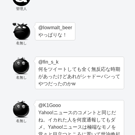
管理人
@lowmalt_beer
やっぱりな！
名無し
@fin_s_k
何をツイートしても全く無反応な時期
があったけどあれがシャドーバンって
名無し
やつだったのかw
@K1Gooo
Yahoo!ニュースのコメントと同じだ
ね。イカれた人を何度通報してもダ
名無し
メ。Yahoo!ニュースは極端なモノを
堂々と目立つところに置いて世論喚起