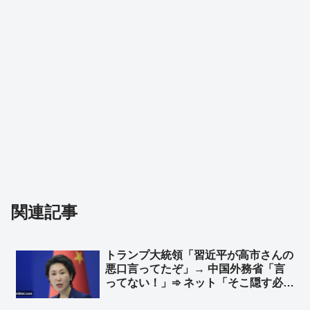
関連記事
トランプ大統領「習近平が高市さんの
悪口言ってたぞ」→ 中国外務省「言
ってない！」➾ ネット「そこ隠す必要
ある？ あ、国家主席が日本の首相ご