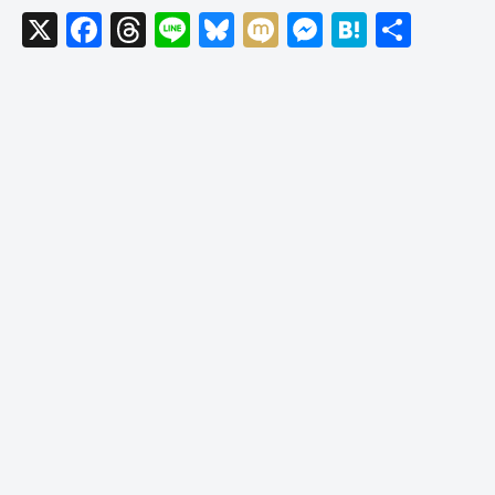
X
F
T
Li
Bl
M
M
H
共
a
hr
n
u
ixi
e
at
有
c
e
e
e
ss
e
e
a
sk
e
n
b
d
y
n
a
o
s
g
o
er
k