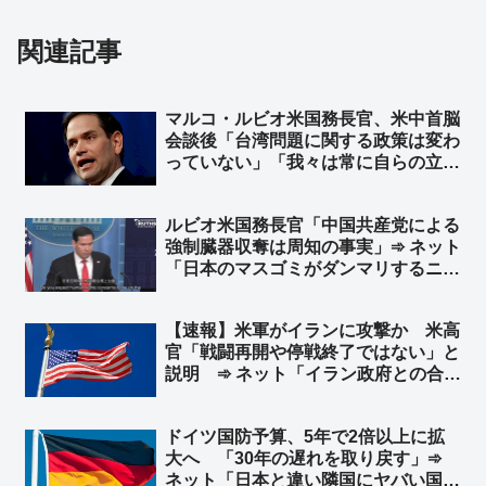
関連記事
マルコ・ルビオ米国務長官、米中首脳
会談後「台湾問題に関する政策は変わ
っていない」「我々は常に自らの立場
を明確にしている」と発言 台湾外交
部長が米国に謝意 ➾ ネット「日本の
ルビオ米国務長官「中国共産党による
マスゴミさんによると、米中会談で日
強制臓器収奪は周知の事実」➾ ネット
本と台湾は梯子を外された設定なのに
「日本のマスゴミがダンマリするニュ
ｗ」
ースですわｗｗ」
【速報】米軍がイランに攻撃か 米高
官「戦闘再開や停戦終了ではない」と
説明 ➾ ネット「イラン政府との合意
は守られているが、イラン革命防衛隊
は別ということか」
ドイツ国防予算、5年で2倍以上に拡
大へ 「30年の遅れを取り戻す」➾
ネット「日本と違い隣国にヤバい国が