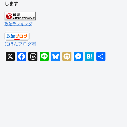
します
政治ランキング
にほんブログ村
X
F
T
Li
Bl
M
M
H
共
a
hr
n
u
ixi
e
at
有
c
e
e
e
ss
e
e
a
sk
e
n
b
d
y
n
a
o
s
g
o
er
k