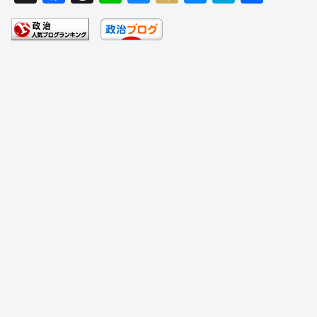
a
hr
n
u
ixi
e
at
有
c
e
e
e
ss
e
e
a
sk
e
n
b
d
y
n
a
o
s
g
o
er
k