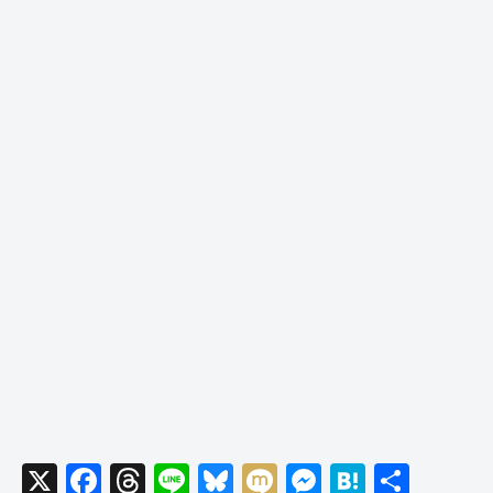
X
F
T
Li
Bl
M
M
H
共