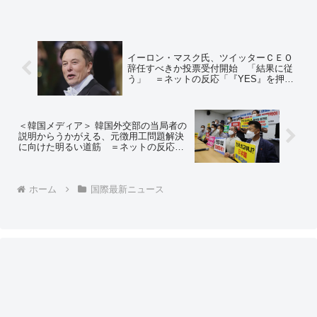
イーロン・マスク氏、ツイッターＣＥＯ
辞任すべきか投票受付開始 「結果に従
う」 ＝ネットの反応「『YES』を押し
た奴らの一掃BAN祭りになりますw」
「いまグイグイ快適になってるからもっ
と改良してほしい」「日本のTwitter民全
員で引き留めよう」
＜韓国メディア＞ 韓国外交部の当局者の
説明からうかがえる、元徴用工問題解決
に向けた明るい道筋 ＝ネットの反応
「まーた韓国政府の独り言を記事にして
るのか」
ホーム
国際最新ニュース