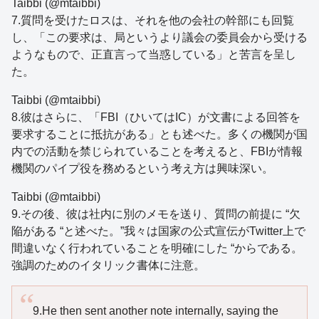
Taibbi (@mtaibbi)
7.質問を受けたロスは、それを他の会社の幹部にも回覧
し、「この要求は、局というより議会の委員会から受ける
ようなもので、正直言って当惑している」と苦言を呈し
た。
Taibbi (@mtaibbi)
8.彼はさらに、「FBI（ひいてはIC）が文書による回答を
要求することに抵抗がある」とも述べた。多くの機関が国
内での活動を禁じられていることを考えると、FBIが情報
機関のパイプ役を務めるという考え方は興味深い。
Taibbi (@mtaibbi)
9.その後、彼は社内に別のメモを送り、質問の前提に “欠
陥がある “と述べた。”我々は国家の公式宣伝がTwitter上で
間違いなく行われていることを明確にした “からである。
強調のためのイタリック書体に注意。
9.He then sent another note internally, saying the