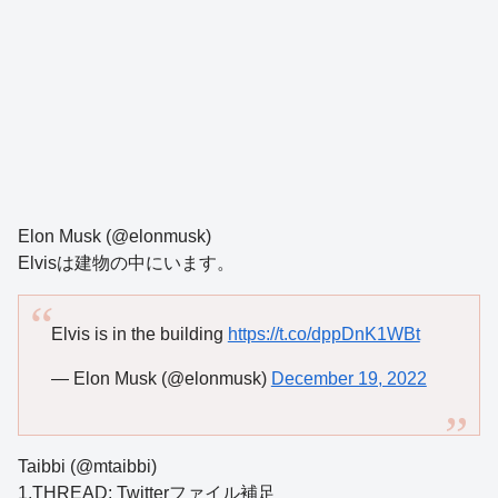
Elon Musk (@elonmusk)
Elvisは建物の中にいます。
Elvis is in the building
https://t.co/dppDnK1WBt
— Elon Musk (@elonmusk)
December 19, 2022
Taibbi (@mtaibbi)
1.THREAD: Twitterファイル補足