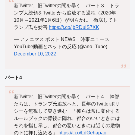
新Twitter、旧Twitterの闇を暴く パート３ トラ
ンプ大統領をTwitterから追放する過程（2020年
10月～2021年1月6日）が明らかに 徹底してト
ランプ氏を妨害
https://t.co/jbRDuiS7XK
— アノニマス ポスト NEWS｜時事ニュース
YouTube動画とネットの反応 (@ano_Tube)
December 10, 2022
パート4
新Twitter、旧Twitterの闇を暴く パート４ 幹部
たちは、トランプ氏追放へと、長年のTwitterポリ
シーを無視して突き進む 「彼らは常に変化する
ルールブックの背後に隠れ、都合のいいときには
それを指し示し、都合の悪いときには近くの敷物
の下に押し込める」
https://t.co/LdGehapaol