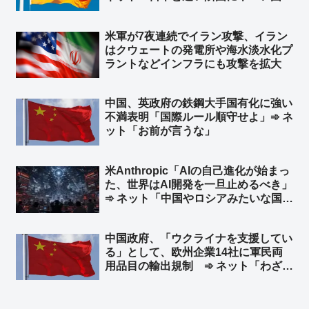
無くてもこうだからな」
米軍が7夜連続でイラン攻撃、イラン
はクウェートの発電所や‌海水淡水化プ
ラントなどインフラにも攻撃を拡大
中国、英政府の鉄鋼大手国有化に強い
不満表明「国際ルール順守せよ」➾ ネ
ット「お前が言うな」
米Anthropic「AIの自己進化が始まっ
た、世界はAI開発を一旦止めるべき」
➾ ネット「中国やロシアみたいな国が
ある限り無理だな」「映画化まったな
し！」
中国政府、「ウクライナを支援してい
る」として、欧州企業14社に軍民両
用品目の輸出規制 ➾ ネット「わざわ
ざ日本の味方作ってくれるのかよｗ」
「セルフ包囲網構築しつつあるなｗ」