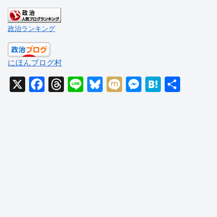
政治ランキング
にほんブログ村
X
F
T
Li
Bl
M
M
H
共
a
hr
n
u
ixi
e
at
有
c
e
e
e
ss
e
e
a
sk
e
n
b
d
y
n
a
o
s
g
o
er
k