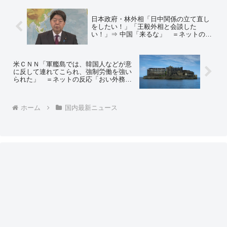
日本政府・林外相「日中関係の立て直し
をしたい！」「王毅外相と会談した
い！」⇒ 中国「来るな」 ＝ネットの反
応「中国を念頭に防衛云々言ってるくせ
に関係改善とか… 敵国認定するくらいの
覚悟を持てよ」「文在寅と北朝鮮みたい
米ＣＮＮ「軍艦島では、韓国人などが意
な関係やな」
に反して連れてこられ、強制労働を強い
られた」 ＝ネットの反応「おい外務
省！ 徹底的に抗議しとけ！」「高給で
人気職だよバーーーカ」
ホーム
国内最新ニュース