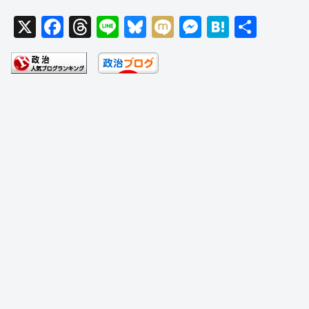
X
F
T
Li
Bl
M
M
H
共
a
hr
n
u
ixi
e
at
有
c
e
e
e
ss
e
e
a
sk
e
n
b
d
y
n
a
o
s
g
o
er
k