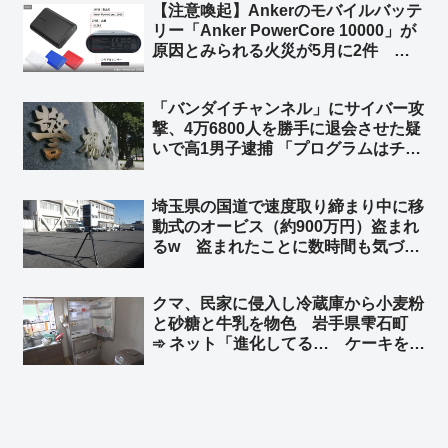
【注意喚起】Ankerのモバイルバッテ
え、払わないなら使うな」
リー「Anker PowerCore 10000」が
原因とみられる火災が5月に2件 消
費者庁が注意を呼びかけ ➾ ネット
「やっぱり中国製のバッテリーはあか
「バンダイチャンネル」にサイバー攻
んな」「Amazonのベストセラーだっ
撃、4万6800人を勝手に退会させた疑
たから相当買ってる人多いと思う」
いで高1男子逮捕 「プログラムはチャ
ットGPTに聞いた」➾ ネット「どん
だけ穴があるシステムだったんだよ
埼玉県の国道で速度取り締まり中に移
ｗ」「DAZNの年間契約者を解約させ
動式のオービス（約900万円）盗まれ
たら英雄だったかも」
るw 盗まれたことに数時間も気づか
ずw ➾ ネット「埼玉県と埼玉県警なら
驚かない」「室外機、給湯器が盗まれ
クマ、民家に侵入し冷蔵庫から小麦粉
ないよう注意呼びかけの埼玉県警がこ
と砂糖と牛乳を物色 岩手県雫石町
れw」
➾ ネット「進化してる… ケーキを作
ろうとしたのか…」