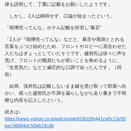
律も説明して、丁重に記載をお願いしたようです」
しかし、2人は納得せず、口論が始まったという。
「喧嘩売ってんな」ホテル記帳を拒否し“暴言”
「2人が『喧嘩売ってんな』などと、暴言や罵倒ととれる
言葉をぶつけ始めたため、フロントやロビーに居合わせた
人たちはぎょっとしていたそうです。越智氏は徐々に声を
荒げ、フロントの職員たちが若いことを咎めるように、
『生意気だ』などと威圧的な口調で迫ったんです」（同
前）
結局、浅井氏は記帳しないまま鍵を受け取って部屋へ向
かい、残った越智氏が不満を漏らしながら走り書きで不明
瞭な内容を記入したという。
続きは↓
https://news.yahoo.co.jp/articles/de918cb56441ce0c12e50
bec56894dc50b619cd6