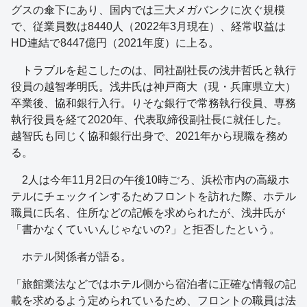
グスの傘下にあり、国内では三大メガバンクに次ぐ規模
で、従業員数は8440人（2022年3月現在）、経常収益は
HD連結で8447億円（2021年度）に上る。
トラブルを起こしたのは、同社副社長の浅井哲氏と執行
役員の越智孝明氏。浅井氏は神戸商大（現・兵庫県立大）
卒業後、協和銀行入行。りそな銀行で常務執行役員、専務
執行役員を経て2020年、代表取締役副社長に就任した。
越智氏も同じく協和銀行出身で、2021年から現職を務め
る。
2人は今年11月2日の午後10時ごろ、浜松市内の高級ホ
テルにチェックインするためフロントを訪れた際、ホテル
職員に氏名、住所などの記帳を求められたが、浅井氏が
「書かなくていいんじゃないの?」と拒否したという。
ホテル関係者が語る。
「旅館業法などではホテル側から宿泊者に正確な情報の記
載を求めるよう定められているため、フロントの職員は法