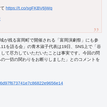
いて
https://t.co/sgFKBV6jWq
2
区域が残る富岡町で開催される「富岡演劇祭」にも参
.11を語る会」の青木淑子代表は19日、SNS上で「谷
として尽力していただいたことは事実です。今回の問
への一切の関わりをお断りしました」とのコメントを
f29f6d97f673741e7c86822e9656e14