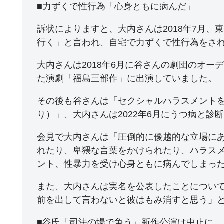
■力ずくで性行為「心身ともに病んだ」
訴状によりますと、大内さんは2018年7月
行く」と言われ、自宅で力ずくで性行為をさ
大内さんは2018年6月に谷さんの劇団のオ
た演劇「福島三部作」に出演していました。
その後も谷さんは「セクシャルハラスメント
り）」、大内さんは2022年6月にうつ病と
会見で大内さんは「圧倒的に優越的な立場に
れたり、卑猥な言葉をかけられたり、ハラス
ント、性暴力を受け心身ともに病んでしまっ
また、大内さんは実名を公表したことについ
前を出して言わないと彼はもみ消すと思う」
■谷氏「司法の場で争う」新作公演は中止に