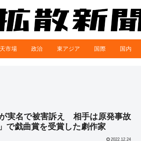
天市場
政治
東アジア
国際
国内
が実名で被害訴え 相手は原発事故
」で戯曲賞を受賞した劇作家
2022.12.24