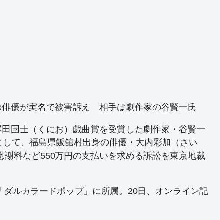
の俳優が実名で被害訴え 相手は劇作家の谷賢一氏
岸田国士（くにお）戯曲賞を受賞した劇作家・谷賢一
として、福島県飯舘村出身の俳優・大内彩加（さい
に慰謝料など550万円の支払いを求める訴訟を東京地裁
「ダルカラードポップ」に所属。20日、オンライン記