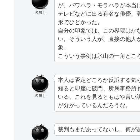
が、パワハラ・モラハラが本当
名無し
テレビなどに出る有名な俳優、
形でひどかった。
自分の印象では、この界隈はか
い。そういう人が、直接の他人
象。
こういう事例は氷山の一角どこ
本人は否定どころか反訴する気
知ると即座に破門、所属事務所
名無し
いる。これを見るともはや言い
が分かっているんだろうな。
裁判もまだあってないし、何が