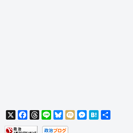
X
F
T
Li
Bl
M
M
H
共
a
hr
n
u
ixi
e
at
有