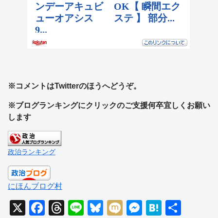
※コメントはTwitterのほうへどうぞ。
※ブログランキングにクリックのご支援何卒宜しくお願い
します
政治ランキング
にほんブログ村
X
F
T
Li
Bl
M
M
H
共