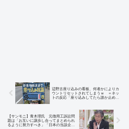
辺野古座り込みの看板、何者かによりカ
ウントリセットされてしまうｗ ＝ネッ
トの反応「座り込みしてたら誰か止めら
れたはず」「０にしないところに思いや
りを感じる」「『不屈 １日』ってのが、
いい味出してると思う」
【サンモニ】青木理氏 元徴用工訴訟問
題は「お互いに譲歩し合ってまとめられ
るように努力すべき」「日本の当該企業