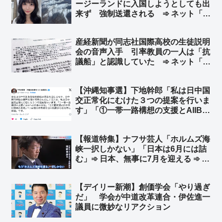
ージーランドに入国しようとしても出
徒を連れて行くだけ？」
来ず 強制送還される ➾ ネット「よ
く見破ったな、ニュージーランドの入
管」
産経新聞が同志社国際高校の生徒説明
会の音声入手 引率教員の一人は「抗
議船」と認識していた ➾ ネット「左
翼教師が生徒を人柱にして無法抗議船
へ送り込んだんだろ？」「一人でもま
【沖縄知事選】下地幹郎「私は日中国
ともな大人がいれば…」「同志社高校
交正常化にむけた３つの提案を行いま
の生徒たちよ、これが左翼というもの
す」「①一帯一路構想の支援とAIIBへ
だ」
の日本の参加 ②尖閣資源の日中共同
開発の合意 ③尖閣の所有権を日本政
【報道特集】ナフサ芸人「ホルムズ海
府から石垣市に移譲」➾ ネット「中国
峡一択しかない」「日本は6月には詰
から金貰ってた奴だし」
む」➾ 日本、無事に7月を迎える ➾ ネ
ット「専門家から左翼活動家になった
日w デモに参加する日も近いw」
【デイリー新潮】創価学会「やり過ぎ
だ」 学会が中道改革連合・伊佐進一
議員に微妙なリアクション