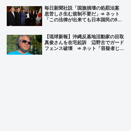
毎日新聞社説「国旗損壊の処罰法案
息苦しさ生む規制不要だ」➾ ネット
「この法律が出来ても日本国民の99%
は息苦しくないと思うぞ？ｗ」「息苦
しいなら求心を飲みなさい」
【琉球新報】沖縄反基地活動家の目取
真俊さんを在宅起訴 辺野古でガード
フェンス破壊 ➾ ネット「容疑者じゃ
ないくて『さん』！？」「何が平和活
動だよ。ただの無法者やん」