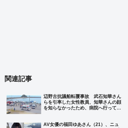
関連記事
辺野古抗議船転覆事故 武石知華さん
らを引率した女性教員、知華さんの顔
を知らなかったため、病院へ行っても
身元の確認ができず… ➾ ネット「引
率教師が同乗もしない、名簿もない、
AV女優の福田ゆあさん（21）、ニュ
顔も知らない、学校側は犯行現場に生