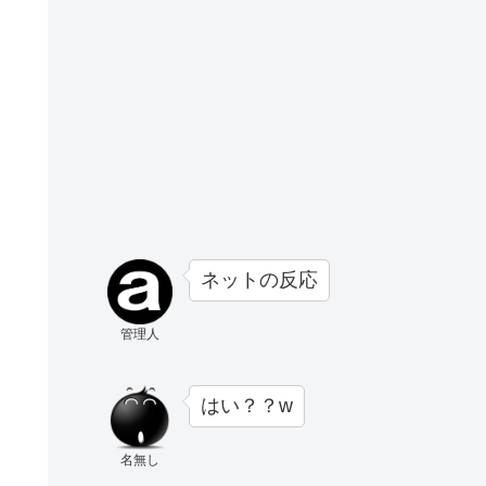
ネットの反応
管理人
はい？？w
名無し