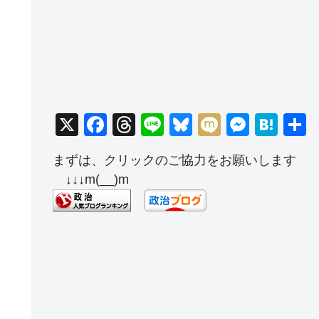
X
F
T
Li
Bl
M
M
H
a
hr
n
u
ixi
e
at
まずは、クリックのご協力をお願いします
c
e
e
e
ss
e
↓↓↓m(__)m
e
a
sk
e
n
b
d
y
n
a
o
s
g
o
er
k