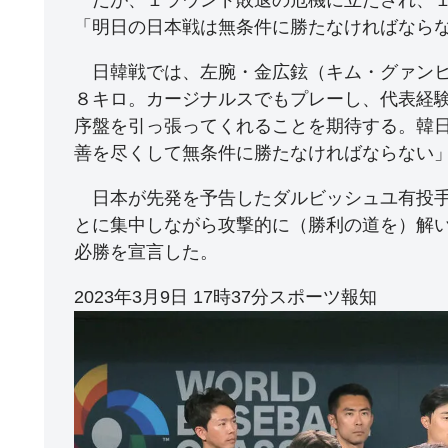
「明日の日本戦は無条件に勝たなければなら
日韓戦では、左腕・金広鉉（キム・グァンヒ
８キロ。カージナルスでもプレーし、代表経
序盤を引っ張ってくれることを期待する。韓
善を尽くして無条件に勝たなければならない
日本が先発を予告したダルビッシュユ有投手
とに集中しながら攻撃的に（勝利の道を）解
必勝を宣言した。
2023年3月9日 17時37分スポーツ報知