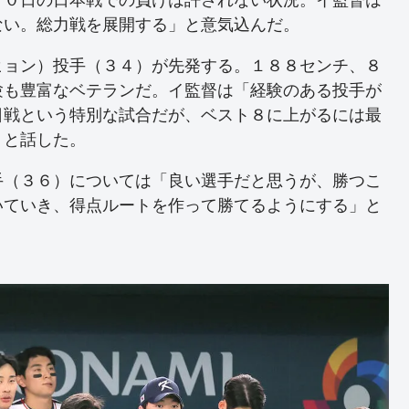
ない。総力戦を展開する」と意気込んだ。
ョン）投手（３４）が先発する。１８８センチ、８
験も豊富なベテランだ。イ監督は「経験のある投手が
日戦という特別な試合だが、ベスト８に上がるには最
」と話した。
（３６）については「良い選手だと思うが、勝つこ
いていき、得点ルートを作って勝てるようにする」と