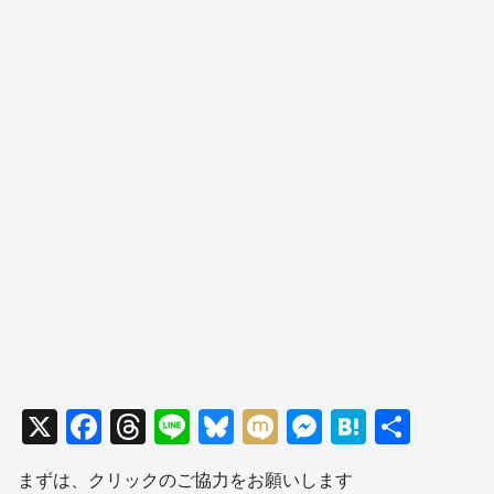
X
F
T
Li
Bl
M
M
H
共
a
hr
n
u
ixi
e
at
有
まずは、クリックのご協力をお願いします