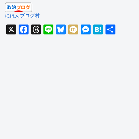
にほんブログ村
X
F
T
Li
Bl
M
M
H
共
a
hr
n
u
ixi
e
at
有
c
e
e
e
ss
e
e
a
sk
e
n
b
d
y
n
a
o
s
g
o
er
k