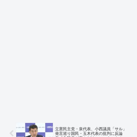
立憲民主党・泉代表、小西議員「サル」
発言巡り国民・玉木代表の批判に反論