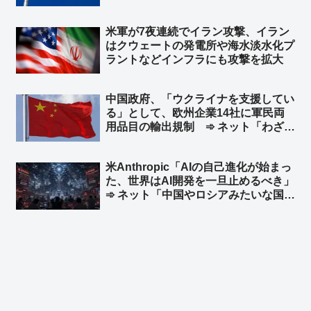
は守られているが、イラン革命防衛隊
は別ということか」
米軍が7夜連続でイラン攻撃、イラン
はクウェートの発電所や‌海水淡水化プ
ラントなどインフラにも攻撃を拡大
中国政府、「ウクライナを支援してい
る」として、欧州企業14社に軍民両
用品目の輸出規制 ➾ ネット「わざわ
ざ日本の味方作ってくれるのかよｗ」
「セルフ包囲網構築しつつあるなｗ」
米Anthropic「AIの自己進化が始まっ
た、世界はAI開発を一旦止めるべき」
➾ ネット「中国やロシアみたいな国が
ある限り無理だな」「映画化まったな
し！」