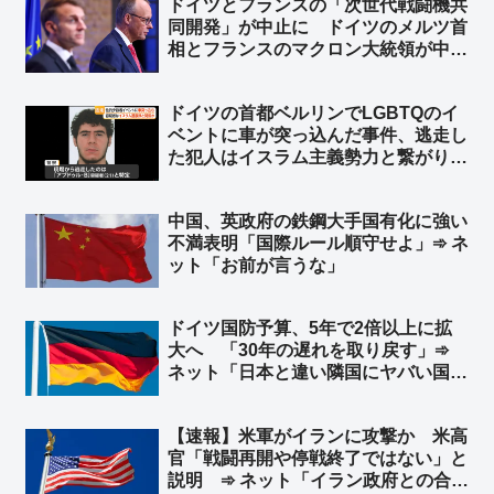
ドイツとフランスの「次世代戦闘機共
同開発」が中止に ドイツのメルツ首
相とフランスのマクロン大統領が中止
することで合意 ➾ ネット「で、ドイ
ツが日英伊の次世代戦闘機開発に相乗
ドイツの首都ベルリンでLGBTQのイ
りという流れ？」
ベントに車が突っ込んだ事件、逃走し
た犯人はイスラム主義勢力と繋がり
➾ ネット「左翼『差別主義者の右翼に
よる犯行だろ！』→ 『えっ？…イス
中国、英政府の鉄鋼大手国有化に強い
ラム…』→『……』←この展開だろ
不満表明「国際ルール順守せよ」➾ ネ
ww」
ット「お前が言うな」
ドイツ国防予算、5年で2倍以上に拡
大へ 「30年の遅れを取り戻す」➾
ネット「日本と違い隣国にヤバい国が
無くてもこうだからな」
【速報】米軍がイランに攻撃か 米高
官「戦闘再開や停戦終了ではない」と
説明 ➾ ネット「イラン政府との合意