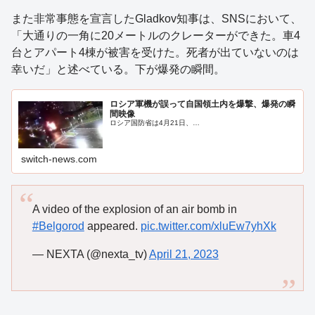
また非常事態を宣言したGladkov知事は、SNSにおいて、
「大通りの一角に20メートルのクレーターができた。車4
台とアパート4棟が被害を受けた。死者が出ていないのは
幸いだ」と述べている。下が爆発の瞬間。
ロシア軍機が誤って自国領土内を爆撃、爆発の瞬
間映像
ロシア国防省は4月21日、…
switch-news.com
A video of the explosion of an air bomb in
#Belgorod
appeared.
pic.twitter.com/xluEw7yhXk
— NEXTA (@nexta_tv)
April 21, 2023