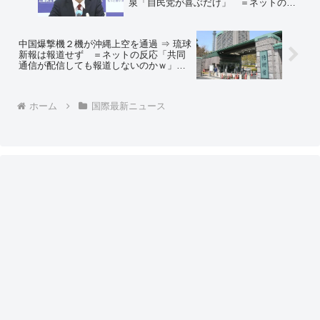
泉「自民党が喜ぶだけ」 ＝ネットの反
応「反論になってねえｗｗｗ」「『自民
党が喜ぶだけ』← これ小西に言った
ら？」
中国爆撃機２機が沖縄上空を通過 ⇒ 琉球
新報は報道せず ＝ネットの反応「共同
通信が配信しても報道しないのかｗ」
「沖縄県民には何としても知らせないよ
うにしてるんだろうな」
ホーム
国際最新ニュース