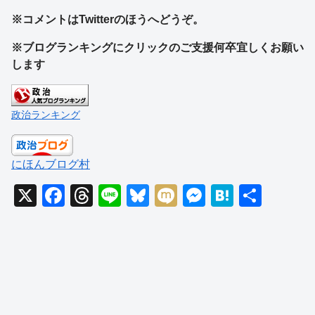
※コメントはTwitterのほうへどうぞ。
※ブログランキングにクリックのご支援何卒宜しくお願い
します
政治ランキング
にほんブログ村
X
F
T
Li
Bl
M
M
H
共
a
hr
n
u
ixi
e
at
有
c
e
e
e
ss
e
e
a
sk
e
n
b
d
y
n
a
o
s
g