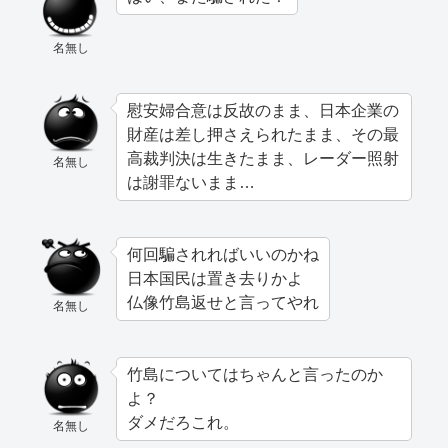
名無し
慰安婦合意は反故のまま、日本企業の
財産は差し押さえられたまま、その最
高裁判決は生きたまま、レーダー照射
名無し
は謝罪ないまま…
何回騙されればいいのかね
日本国民は置き去りかよ
仏像竹島返せと言ってやれ
名無し
竹島についてはちゃんと言ったのか
よ？
ダメだろこれ。
名無し