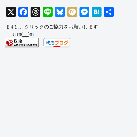
X
F
T
Li
Bl
M
M
H
共
a
hr
n
u
ixi
e
at
有
まずは、クリックのご協力をお願いします
c
e
e
e
ss
e
↓↓↓m(__)m
e
a
sk
e
n
b
d
y
n
a
o
s
g
o
er
k