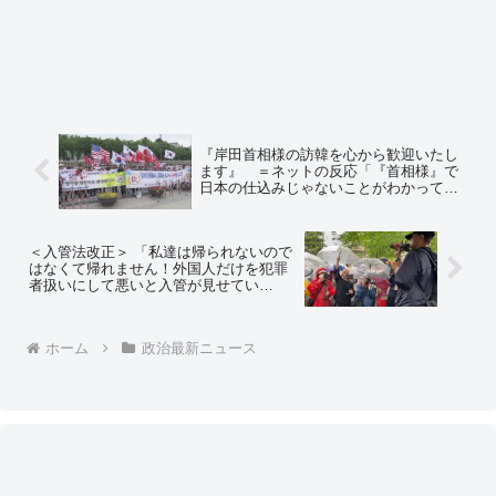
『岸田首相様の訪韓を心から歓迎いたし
ます』 ＝ネットの反応「『首相様』で
日本の仕込みじゃないことがわかってい
い」「これ、安倍首相の時に『韓国の無
礼をお許しください』ってやってた団体
やな」
＜入管法改正＞ 「私達は帰られないので
はなくて帰れません！外国人だけを犯罪
者扱いにして悪いと入管が見せてい
る！」 ＝ネットの反応「帰れない理由
はなんだよ」「ちゃんと正当な理由で正
当な手続きすれば在留できるけど？」
ホーム
政治最新ニュース
「君の国で日本人が不法滞在できる？」