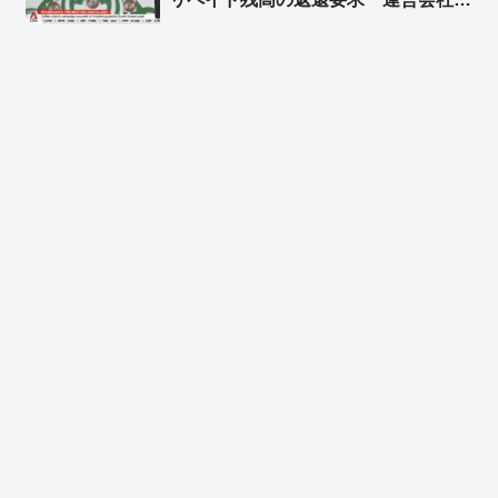
長とスターバックスコリアの前代表を
侮辱罪で刑事告訴 ➾ ネット「本家ス
タバは韓国から撤退して大正解だった
ねｗｗ」