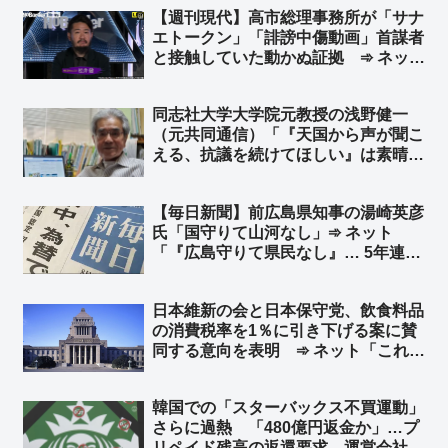
【週刊現代】高市総理事務所が「サナ
に言う時点で思慮がないのだよ」
エトークン」「誹謗中傷動画」首謀者
と接触していた動かぬ証拠 ➾ ネット
「何周遅れやねんw それは高市事務所
も京大の藤井聡氏も認めてるやんw 全
同志社大学大学院元教授の浅野健一
く違う話での接触だったって」
（元共同通信）「『天国から声が聞こ
える、抗議を続けてほしい』は素晴ら
しい投稿」➾ 浅野健一「親であっても
娘の意思を代弁すべきではない」「た
【毎日新聞】前広島県知事の湯崎英彦
とえ親子でも別人格」と武石知華さん
氏「国守りて山河なし」➾ ネット
の遺族の投稿を批判するダブスタ
「『広島守りて県民なし』… 5年連続
全国ワーストの県民流出どうすんの」
「毎日新聞は『国民貶めて会社なし』
日本維新の会と日本保守党、飲食料品
になるべきだな」
の消費税率を1％に引き下げる案に賛
同する意向を表明 ➾ ネット「これで
決まりか」
韓国での「スターバックス不買運動」
さらに過熱 「480億円返金か」…プ
リペイド残高の返還要求 運営会社会