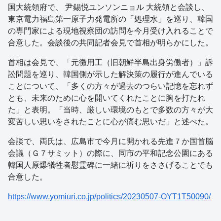
国大統領府で、 尹錫悦ユンソンニョル 大統領と会談し、
東京電力福島第一原子力発電所の「処理水」を巡り、韓国
の専門家による現地視察団の訪問を今月受け入れることで
合意した。会談後の共同記者会見で首相が明らかにした。
首相は会見で、「元徴用工（旧朝鮮半島出身労働者）」訴
訟問題を巡り、韓国側が示した解決策の履行が進んでいる
ことについて、「多くの方々が過去のつらい記憶を忘れず
とも、未来のために心を開いてくれたことに胸を打たれ
た」と表明。「当時、厳しい環境のもとで多数の方々が大
変苦しい思いをされたことに心が痛む思いだ」と述べた。
会談で、両氏は、広島市で今月に開かれる先進７か国首脳
会議（Ｇ７サミット）の際に、同市の平和記念公園にある
韓国人原爆犠牲者慰霊碑に一緒に祈りをささげることでも
合意した。
https://www.yomiuri.co.jp/politics/20230507-OYT1T50090/