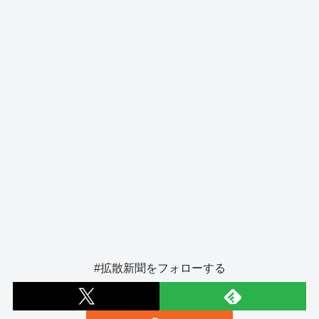
o
er
k
#拡散新聞をフォローする