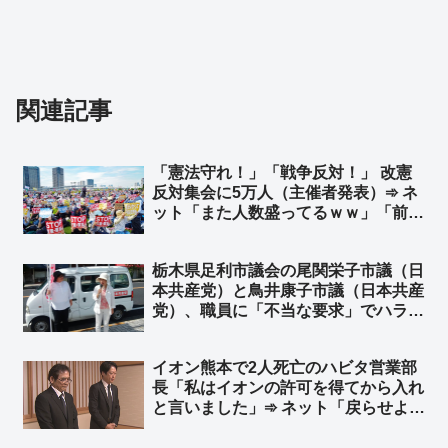
関連記事
「憲法守れ！」「戦争反対！」 改憲
反対集会に5万人（主催者発表）➾ ネ
ット「また人数盛ってるｗｗ」「前回
は人数バレたから、今回は空撮映像な
し？ｗ」
栃木県足利市議会の尾関栄子市議（日
本共産党）と鳥井康子市議（日本共産
党）、職員に「不当な要求」でハラス
メント違反認定 50代男性の生活保
護申請で保護費支給を強要
イオン熊本で2人死亡のハビタ営業部
長「私はイオンの許可を得てから入れ
と言いました」➾ ネット「戻らせよう
と指示を出した事実は変わらんだろ」
「普通は余震を考えるだろ、戻るよう