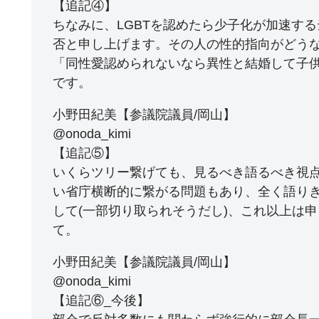
【追記④】
ちなみに、LGBTを認めたら少子化が加速す
否と申し上げます。その人の性的指向がどう
「同性愛認められないなら異性と結婚して子
です。
小野田紀美【参議院議員/岡山】
@onoda_kimi
【追記⑤】
いくらツリー繋げても、見るべき語るべき視
い省庁横断的に繋がる問題もあり、全く語りきれ
して(一部切り取られそうだし)、これ以上は
て。
小野田紀美【参議院議員/岡山】
@onoda_kimi
【追記⑥_今後】