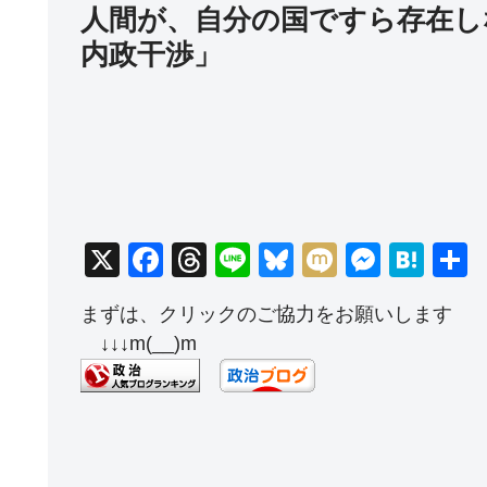
人間が、自分の国ですら存在し
内政干渉」
X
F
T
Li
Bl
M
M
H
a
hr
n
u
ixi
e
at
まずは、クリックのご協力をお願いします
c
e
e
e
ss
e
↓↓↓m(__)m
e
a
sk
e
n
b
d
y
n
a
o
s
g
o
er