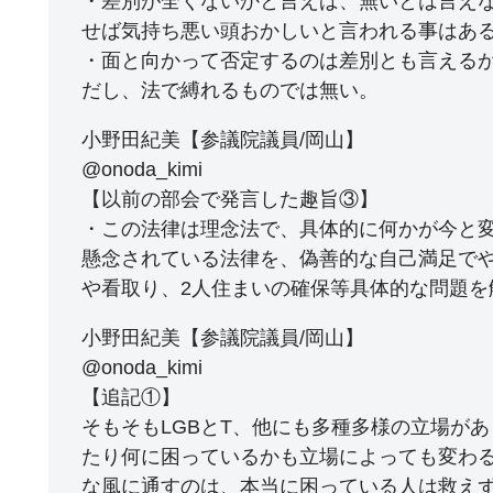
・差別が全くないかと言えば、無いとは言え
せば気持ち悪い頭おかしいと言われる事はあ
・面と向かって否定するのは差別とも言える
だし、法で縛れるものでは無い。
小野田紀美【参議院議員/岡山】
@onoda_kimi
【以前の部会で発言した趣旨③】
・この法律は理念法で、具体的に何かが今と
懸念されている法律を、偽善的な自己満足で
や看取り、2人住まいの確保等具体的な問題を
小野田紀美【参議院議員/岡山】
@onoda_kimi
【追記①】
そもそもLGBとT、他にも多種多様の立場が
たり何に困っているかも立場によっても変わ
な風に通すのは、本当に困っている人は救え