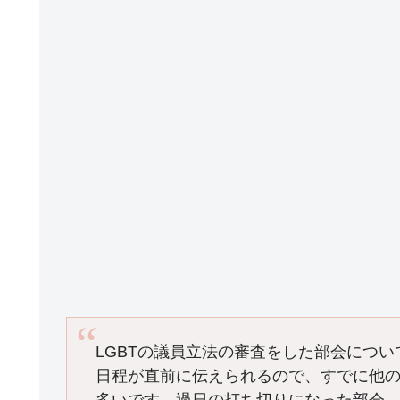
k
LGBTの議員立法の審査をした部会につ
日程が直前に伝えられるので、すでに他