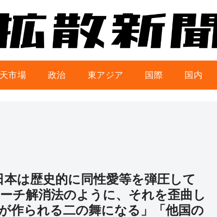
天市場
政治
東アジア
国際
国内
「日本は歴史的に同性愛等を弾圧して
ーチ解消法のように、それを歪曲し
が作られる二の舞になる」「他国の