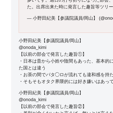
多いです。過日の打ち切りになった部会
た。出席出来た時に発言した趣旨等ツリー
— 小野田紀美【参議院議員/岡山】 (@onoda
小野田紀美【参議院議員/岡山】
@onoda_kimi
【以前の部会で発言した趣旨①】
・日本は昔から小姓や陰間もあった、基本的
た国とは違う
・お茶の間でパタ◯ロが流れても違和感を持
・そもそもオタク界隈的には好き嫌いはあっ
小野田紀美【参議院議員/岡山】
@onoda_kimi
【以前の部会で発言した趣旨②】