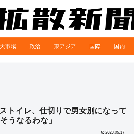
天市場
政治
東アジア
国際
国内
ストイレ、仕切りで男女別になって
あそうなるわな」
2023.05.17