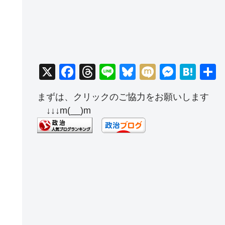
X
F
T
Li
Bl
M
M
H
a
hr
n
u
ixi
e
at
まずは、クリックのご協力をお願いします
c
e
e
e
ss
e
↓↓↓m(__)m
e
a
sk
e
n
b
d
y
n
a
o
s
g
o
er
k