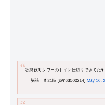
歌舞伎町タワーのトイレ仕切りできてた❣️
— 脳筋 💊21時 (@n63500214)
May 16, 