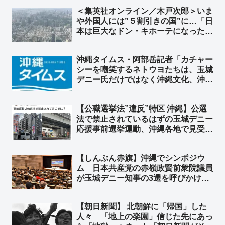
ャーナリストなのですw」
＜集英社オンライン／木戸次郎＞いま
や外国人には”５割引きの国”に…「日
本は巨大なドン・キホーテになった」
円安ニッポンへの警鐘、「責任ある積
極財政」の責任は誰が取るのか ➾ ネ
沖縄タイムス・阿部岳記者「カチャー
ット「じゃあ長年の緊縮財政で貧しく
シーを嘲笑するネトウヨたちは、玉城
なった国民、誰か責任とってくれよ」
デニー氏だけではなく沖縄文化、沖縄
そのものを嘲笑している。醜い差別」
➾ ネット「論点すり替え王」「『左翼
【公職選挙法”違反”特区 沖縄】公選
は主語をデカくする』『デモ参加者を
法で禁止されているはずの玉城デニー
盛る』← これはセットな」
応援事前選挙運動、沖縄各地で見受け
られる件 ➾ ネット「デニーも日本共
産党もいつもやってる… そして黙認
【しんぶん赤旗】沖縄でシンポジウ
される沖縄の異常」「オールドメディ
ム 日本共産党の赤嶺政賢前衆院議員
アの報道しない自由大活躍ｗｗ」
が玉城デニー知事の3選を呼びかけ
アメリカの社会主義者からもメッセー
ジ「世界中の左翼の組織者や活動家の
【朝日新聞】 北朝鮮に「帰国」した
連帯」を呼びかけ ➾ ネット「もう隠
人々 「地上の楽園」信じた先にあっ
さず一気に噴き出し始めたな、沖縄」