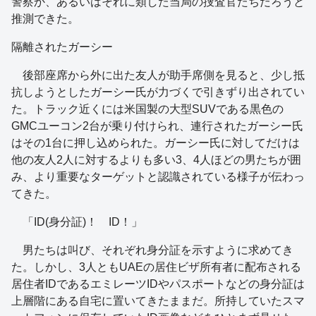
警察か、あるいはそれに類した当局の捜査官たちだろうと
推測できた。
隔離されたガーシー
後部座席から外に出た友人が助手席側を見ると、少し抵
抗しようとしたガーシー氏が力づくで引きずり出されてい
た。トラック近くには米国製の大型SUVである黒色の
GMCユーコン2台が乗り付けられ、連行されたガーシー氏
はその1台に押し込められた。ガーシー氏に対してだけは
他の友人2人に対するよりも多い3、4人ほどの男たちが囲
み、より重要なターゲットと認識されている様子が伝わっ
てきた。
「ID(身分証)！ ID！」
男たちは叫び、それぞれ身分証を示すように求めてき
た。しかし、3人ともUAEの居住ビザ所有者に配布される
居住者IDであるエミレーツIDやパスポートなどの身分証は
上層階にある自宅に置いてきたままだ。所持していたスマ