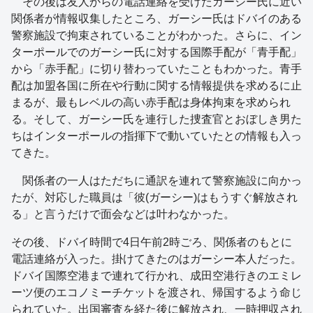
その後は友人からの電話連絡を受けたガーシー氏に近い
関係者が情報収集したところ、ガーシー氏はドバイのある
警察施設で拘束されていることがわかった。さらに、イン
ターポールでのガーシー氏に対する国際手配が「青手配」
から「赤手配」に切り替わっていたこともわかった。青手
配は加盟各国に所在や行動に関する情報提供を求めるに止
まるが、最もレベルの高い赤手配は身体拘束を求められ
る。そして、ガーシー氏を連行した捜査官とおぼしき男た
ちはインターポールの指揮下で動いていたとの情報も入っ
てきた。
関係者の一人はただちに通訳を連れて警察施設に向かっ
たが、対応した職員は「彼(ガーシー)はもうすぐ解放され
る」と言うだけで面会などは叶わなかった。
その後、ドバイ時間で4日午前2時ごろ、関係者のもとに
電話連絡が入った。掛けてきたのはガーシー本人だった。
ドバイ国際空港まで連れて行かれ、成田空港行きのエミレ
ーツ便のエコノミーチケットを渡され、帰国するよう命じ
られていた。出国審査を経た後に解放され、一時押収され