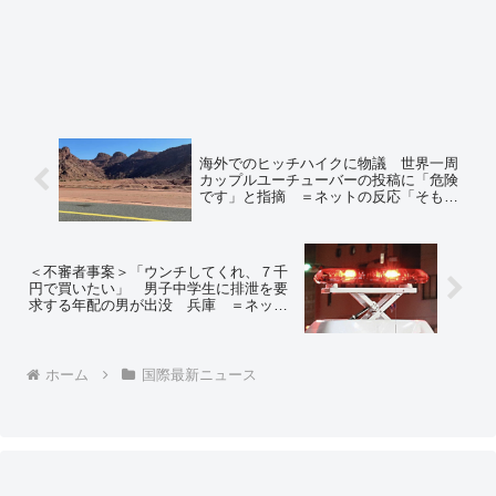
海外でのヒッチハイクに物議 世界一周
カップルユーチューバーの投稿に「危険
です」と指摘 ＝ネットの反応「そもそ
もヒッチハイクという、他人の善意ばか
りに頼る旅行はどうかと思う」
＜不審者事案＞「ウンチしてくれ、７千
円で買いたい」 男子中学生に排泄を要
求する年配の男が出没 兵庫 ＝ネット
の反応「これまたハイレベルな変態だ
な」「切りよく一万円にしろよ」「消費
税は？」
ホーム
国際最新ニュース