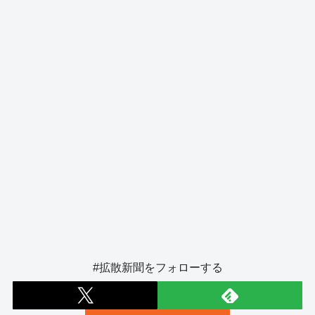
o
er
k
#拡散新聞をフォローする