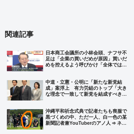
関連記事
日本商工会議所の小林会頭、ナフサ不
足は「企業の買いだめが原因」買いだ
めを控えるよう呼びかけ「全体では足
りているということだから、みんな少
しずつやはり努力していかないと」➾
中道・立憲・公明に「新たな新党結
ネット「TBS『アーアーアー 聞こえ
成」案浮上 有力労組のトップ「大き
ないーー』」「TBSは報道してないな
な理念で一致して新党を結成すべき
ｗｗ」
だ」➾ ネット「失敗したら看板の架け
替えばかり…」「沖縄県知事選をリト
沖縄平和祈念式典で記者たちも喪服で
マス紙にしてデニー派と古謝派に分か
黒づくめの中、ただ一人、白一色の某
れろ」
新聞記者兼YouTuberのアノ人 ➾ ネッ
ト「TPOすらわからないから迷惑系ジ