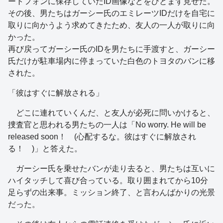
ートフォンに保存していたID画像などをひとまず見せた。
その後、男たちはガーシー氏のエミレーツIDだけを自宅に
取りに向かうよう求めてきたため、友人の一人が取りに向
かった。
再び戻ってガーシー氏のIDを男たちに手渡すと、ガーシー
氏だけが駐車場内に停まっていた白色のトヨタのバンに移
された。
「彼はすぐに解放される」
どこに連れていくんだ、と友人が必死に問いかけると、
捜査官と思われる男たちの一人は「No worry. He will be
released soon！ (心配するな。彼はすぐに解放され
る！ )」と答えた。
ガーシー氏を乗せたバンが走り去ると、男たちは互いに
ハイタッチして喜び合っている。取り囲まれてから10分
足らずの出来事。ミッション終了、と言わんばかりの光景
だった。