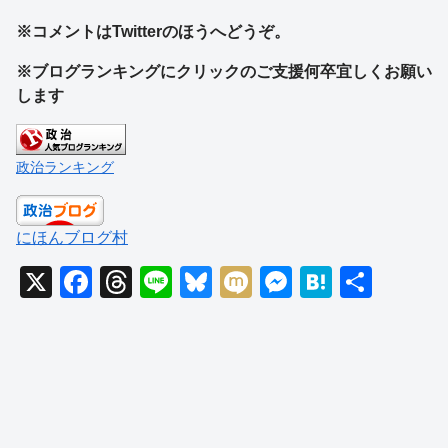
※コメントはTwitterのほうへどうぞ。
※ブログランキングにクリックのご支援何卒宜しくお願い
します
政治ランキング
にほんブログ村
X
F
T
Li
Bl
M
M
H
共
a
hr
n
u
ixi
e
at
有
c
e
e
e
ss
e
e
a
sk
e
n
b
d
y
n
a
o
s
g