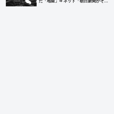
た「地獄」➾ ネット「朝日新聞がそれ
を言うか」「なんで他人事？… 朝日
新聞を信じて北へ渡って朝日新聞を恨
んでる人もいるんだぞ」