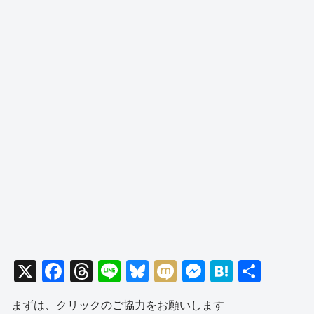
X
F
T
Li
Bl
M
M
H
共
a
hr
n
u
ixi
e
at
有
まずは、クリックのご協力をお願いします