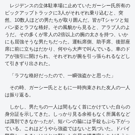
レジデンスの立体駐車場に止めていたガーシー氏所有の
ピックアップトラックに3人がそれぞれ乗り込むと、突
然、10数人ほどの男たちが取り囲んだ。皆がTシャツと短
パン姿とラフな格好。その風貌から見ると、アラブ人のよ
うだ。その多くが常人の2倍以上の腕の太さを持つ、いか
にも屈強そうな男たちだった。運転席側、助手席、後部座
席に前に立ちはだかり、何やら大声で叫んでいる。車のド
アが強引に開けられ、それぞれが腕を引っ張られるなどし
て引きずり出された。
「ラフな格好だったので、一瞬強盗かと思った」
その時、ガーシー氏とともに一時拘束された友人の一人
は振り返る。
しかし、男たちの一人は間もなく首にかけていた自らの
身分証を示してきた。しっかり見る余裕もなく所属名など
は識別できなかったが、短パンの脇には手錠もぶら下がっ
ている。これはどうやら強盗ではないと気づいた。ドバイ